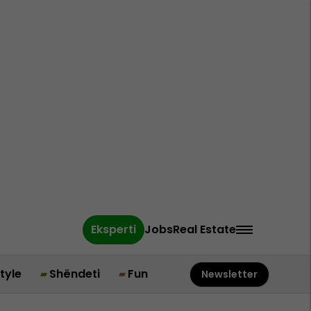
Eksperti
Jobs
Real Estate
style
Shëndeti
Fun
Newsletter