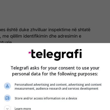
ues është duke zhvilluar inspektime në shtatë
t, me qëllim identifikimin dhe adresimin e
ntuale.
tanishme nga analizat laboratorike të kryera në
logjisë së Kosovës kanë treguar pasaktësi në
Telegrafi asks for your consent to use your
ës dhe datës në njehsorët e testuar.
personal data for the following purposes:
MINTI ka bërë të ditur se i ka dorëzuar kërkesë
Personalised advertising and content, advertising and content
ër kompensimin e konsumatorëve të dëmtuar,
measurement, audience research and services development
hdojë të monitorojë procesin përmes raporteve të
Store and/or access information on a device
Learn more