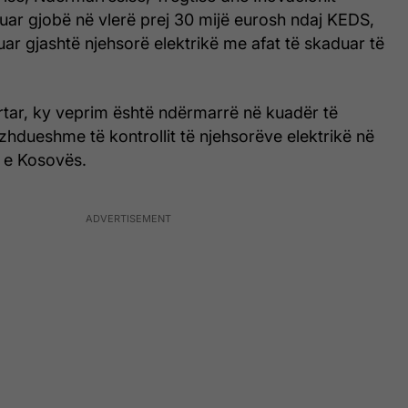
uar gjobë në vlerë prej 30 mijë eurosh ndaj KEDS,
uar gjashtë njehsorë elektrikë me afat të skaduar të
yrtar, ky veprim është ndërmarrë në kuadër të
azhdueshme të kontrollit të njehsorëve elektrikë në
in e Kosovës.