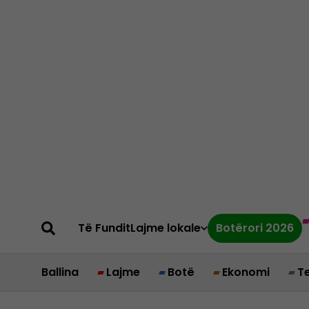
Të Fundit
Lajme lokale
Botërori 2026
Ballina
Lajme
Botë
Ekonomi
T