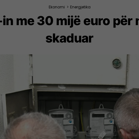
Ekonomi
>
Energjetika
in me 30 mijë euro për 
skaduar