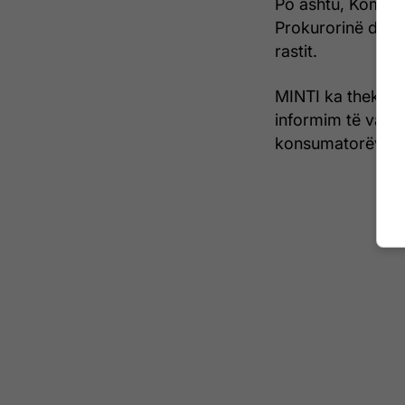
Po ashtu, Komisi
Prokurorinë dhe o
rastit.
MINTI ka theksua
informim të vazh
konsumatorëve dh