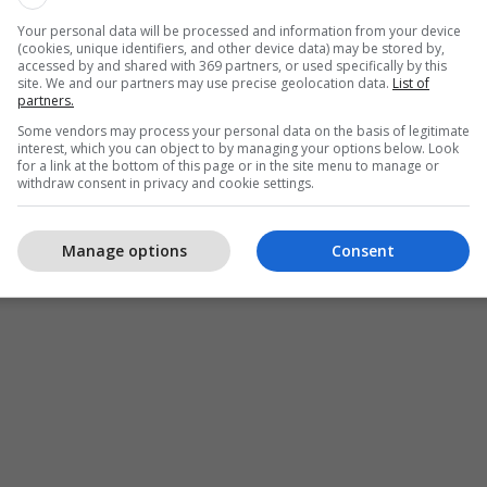
oni Verifikues është në bashkëpunim të ngushtë me
Your personal data will be processed and information from your device
rganet e hetuesisë për trajtimin e mëtejmë të
(cookies, unique identifiers, and other device data) may be stored by,
accessed by and shared with 369 partners, or used specifically by this
site. We and our partners may use precise geolocation data.
List of
partners.
r se mbetet e përkushtuar për transparencë dhe
Some vendors may process your personal data on the basis of legitimate
dueshëm të qytetarëve, në funksion të mbrojtjes së
interest, which you can object to by managing your options below. Look
for a link at the bottom of this page or in the site menu to manage or
e adresimit të ankesave të tyre.
withdraw consent in privacy and cookie settings.
Manage options
Consent