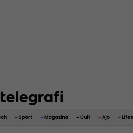
ech
Sport
Magazina
Cult
Ajo
Life