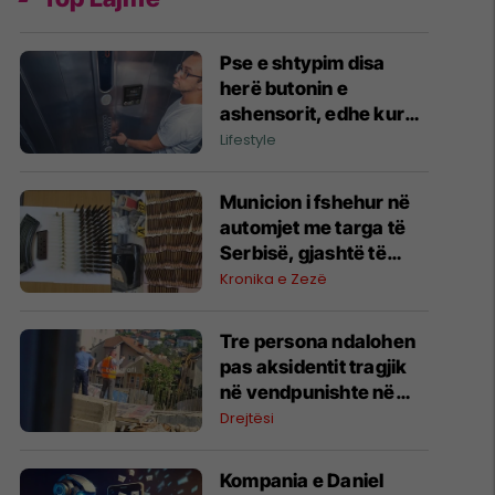
Pse e shtypim disa
herë butonin e
ashensorit, edhe kur
është ndezur? Mendja
Lifestyle
jonë ka një arsye të
veçantë
Municion i fshehur në
automjet me targa të
Serbisë, gjashtë të
arrestuar në Prishtinë
Kronika e Zezë
Tre persona ndalohen
pas aksidentit tragjik
në vendpunishte në
Prishtinë, Prokuroria
Drejtësi
nis hetimet
Kompania e Daniel