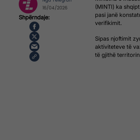
Nga
Telegrafi
(MINTI) ka shqipt
16/04/2026
pasi janë konstat
verifikimit.
Sipas njoftimit z
aktiviteteve të v
të gjithë territor