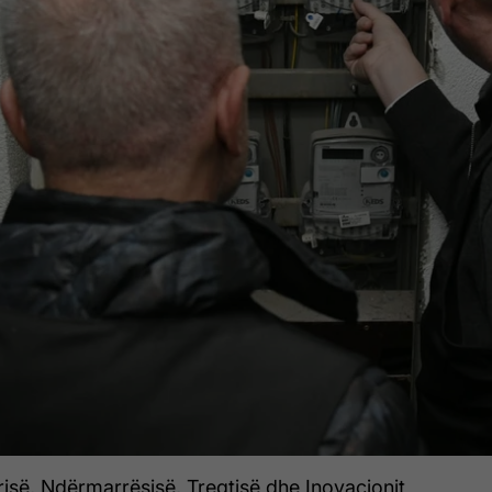
trisë, Ndërmarrësisë, Tregtisë dhe Inovacionit