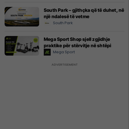
South Park – gjithçka që të duhet, në
një ndalesë të vetme
South Park
Mega Sport Shop sjell zgjidhje
praktike për stërvitje në shtëpi
Mega Sport