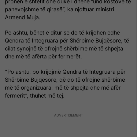
pronën e shtetit dhe duke i dhënë fund kostove të
panevojshme të qirasë”, ka njoftuar ministri
Armend Muja.
Po ashtu, bëhet e ditur se do të krijohen edhe
Qendra të Integruara për Shërbime Bujqësore, të
cilat synojnë të ofrojnë shërbime më të shpejta
dhe më të afërta për fermerët.
“Po ashtu, po krijojmë Qendra të Integruara për
Shërbime Bujqësore, që do të ofrojnë shërbime
më të organizuara, më të shpejta dhe më afër
fermerit”, thuhet më tej.