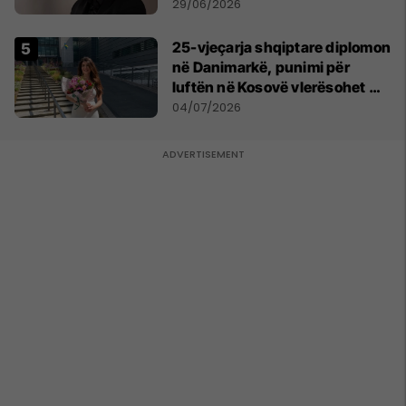
Psikologji në Zvicër
29/06/2026
25-vjeçarja shqiptare diplomon
në Danimarkë, punimi për
luftën në Kosovë vlerësohet me
notën më të lartë
04/07/2026