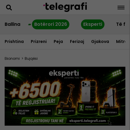
Ballina
Botërori 2026
Eksperti
Të fu
Prishtina
Prizreni
Peja
Ferizaj
Gjakova
Mitrov
Ekonomi
>
Bujqësi