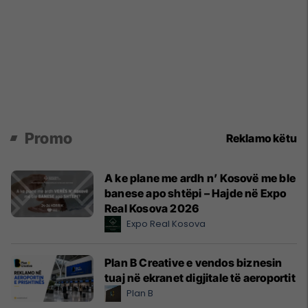
Promo
Reklamo këtu
A ke plane me ardh n’ Kosovë me ble
banese apo shtëpi – Hajde në Expo
Real Kosova 2026
Expo Real Kosova
Plan B Creative e vendos biznesin
tuaj në ekranet digjitale të aeroportit
Plan B