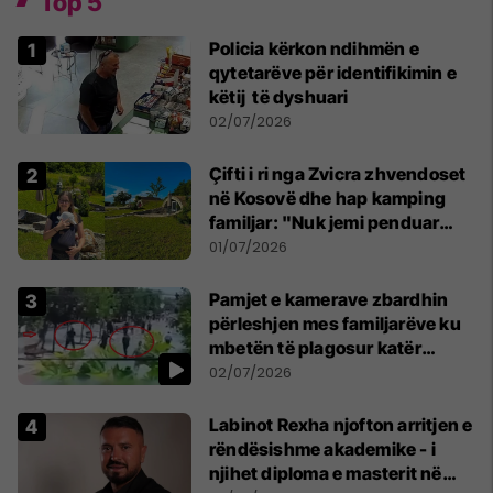
Top 5
Policia kërkon ndihmën e
qytetarëve për identifikimin e
këtij të dyshuari
02/07/2026
Çifti i ri nga Zvicra zhvendoset
në Kosovë dhe hap kamping
familjar: "Nuk jemi penduar
asnjë ditë"
01/07/2026
Pamjet e kamerave zbardhin
përleshjen mes familjarëve ku
mbetën të plagosur katër
persona
02/07/2026
Labinot Rexha njofton arritjen e
rëndësishme akademike - i
njihet diploma e masterit në