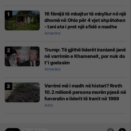
16 fëmijë të mbajtur të mbyllur në një
dhomë në Ohio për 4 vjet shpëtohen
- tani ata i pret një sfidë e madhe
Amerika
Trump: Të gjithë liderët iranianë janë
në varrimin e Khameneit, por nuk do
t’i godasim
Amerika
Varrimi më i madh në histori? Rreth
10.2 milionë persona morën pjesë në
funeralin e liderit të Iranit në 1989
Azia