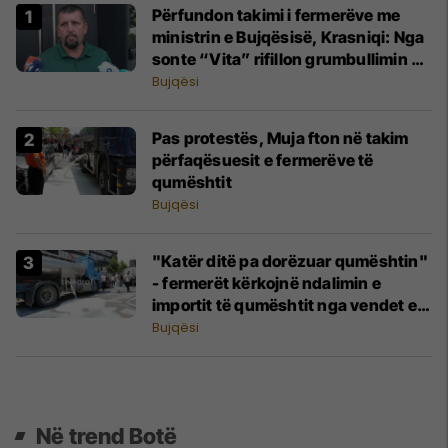
​Përfundon takimi i fermerëve me
ministrin e Bujqësisë, Krasniqi: Nga
sonte “Vita” rifillon grumbullimin e
qumështit
Bujqësi
Pas protestës, Muja fton në takim
përfaqësuesit e fermerëve të
qumështit
Bujqësi
"Katër ditë pa dorëzuar qumështin"
- fermerët kërkojnë ndalimin e
importit të qumështit nga vendet e
rajonit
Bujqësi
Në trend Botë