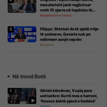
mesatarisht janë regjistruar
rreth 15 zjarre në hapësira të
hapura çdo ditë
Maqedonia e Veriut
Filipçe: Shtatori do të sjellë rritje
të çmimeve, Qeveria nuk po
ndërmerr asnjë veprim
Ekonomi
Në trend Botë
Sërish kërcënon, Vuçiq para
ushtarëve: Kurrë mos e harroni,
'Kosova është pjesë e Serbisë'
Serbia