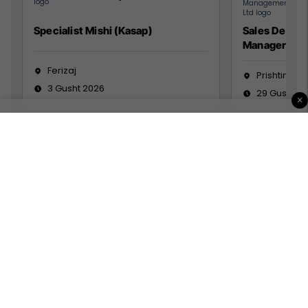
Specialist Mishi (Kasap)
Sales Devel
Manager
Ferizaj
Prishtinë
3 Gusht 2026
29 Gusht 2
×