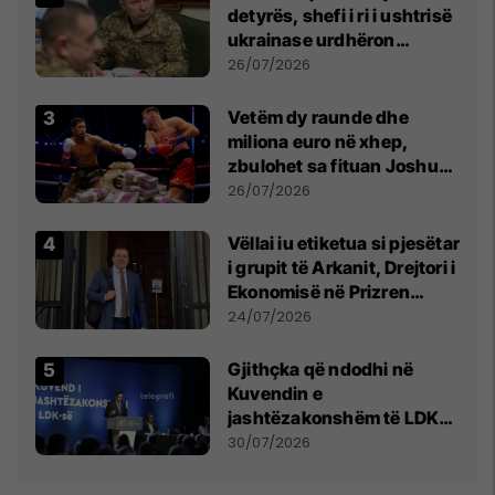
detyrës, shefi i ri i ushtrisë
ukrainase urdhëron
kontroll të madh
26/07/2026
Vetëm dy raunde dhe
miliona euro në xhep,
zbulohet sa fituan Joshua
e Prenga
26/07/2026
Vëllai iu etiketua si pjesëtar
i grupit të Arkanit, Drejtori i
Ekonomisë në Prizren
mohon pretendimet
24/07/2026
Gjithçka që ndodhi në
Kuvendin e
jashtëzakonshëm të LDK-
së
30/07/2026