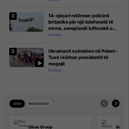
14-vjeçari ndihmon policinë
britanike për një telefonatë të
rreme, aeroplanët luftarakë u
ngritën në ajër për të
Evropa
interceptuar fluturaken e Qatar
Airways që po shkonte drejt
Ukrainasit sulmohen në Poloni -
Mançesterit
Tusk i kërkon presidentit të
reagojë
Evropa
Jobs
Real Estate
Elkos Group
Solac