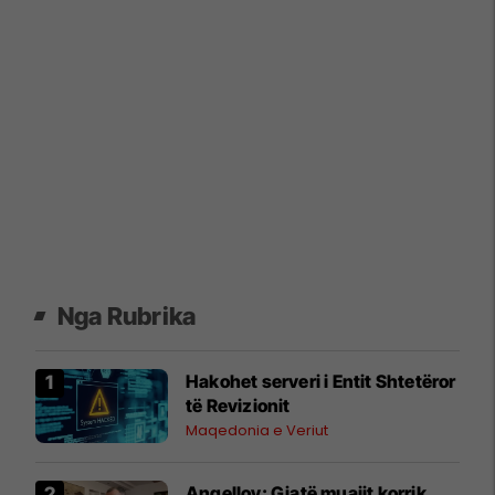
Nga Rubrika
Hakohet serveri i Entit Shtetëror
të Revizionit
Maqedonia e Veriut
Angellov: Gjatë muajit korrik,