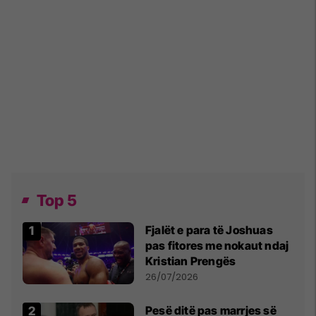
Top 5
Fjalët e para të Joshuas
pas fitores me nokaut ndaj
Kristian Prengës
26/07/2026
Pesë ditë pas marrjes së