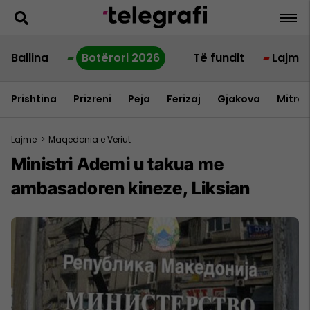
Ballina
Botërori 2026
Të fundit
Lajme
Prishtina
Prizreni
Peja
Ferizaj
Gjakova
Mitrov
Lajme
>
Maqedonia e Veriut
Ministri Ademi u takua me
ambasadoren kineze, Liksian