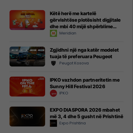
Këtë herë me kartelë
gërvishtëse plotësisht digjitale
dhe mbi 40 mijë shpërblime
instant!
Meridian
Zgjidhni një nga katër modelet
tuaja të preferuara Peugeot
Peugot Kosova
IPKO vazhdon partneritetin me
Sunny Hill Festival 2026
IPKO
EXPO DIASPORA 2026 mbahet
më 3, 4 dhe 5 gusht në Prishtinë
Expo Prishtina