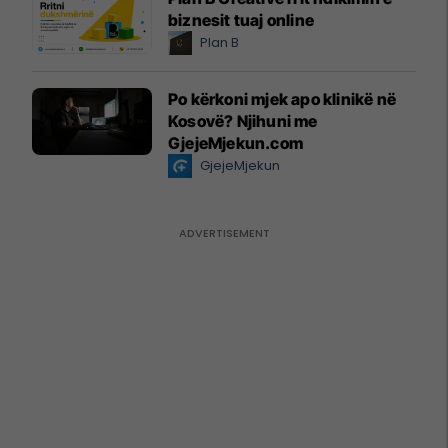
biznesit tuaj online
Plan B
Po kërkoni mjek apo klinikë në
Kosovë? Njihuni me
GjejeMjekun.com
GjejeMjekun