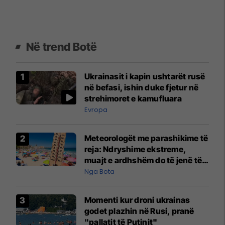
Në trend Botë
Ukrainasit i kapin ushtarët rusë
në befasi, ishin duke fjetur në
strehimoret e kamufluara
Evropa
Meteorologët me parashikime të
reja: Ndryshime ekstreme,
muajt e ardhshëm do të jenë të
pazakontë
Nga Bota
Momenti kur droni ukrainas
godet plazhin në Rusi, pranë
"pallatit të Putinit"