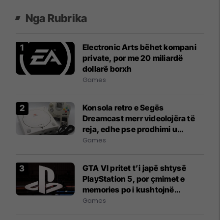
Nga Rubrika
Electronic Arts bëhet kompani
private, por me 20 miliardë
dollarë borxh
Games
Konsola retro e Segës
Dreamcast merr videolojëra të
reja, edhe pse prodhimi u
ndërpre 25 vjet më parë
Games
GTA VI pritet t’i japë shtysë
PlayStation 5, por çmimet e
memories po i kushtojnë
shtrenjtë Sonyt
Games