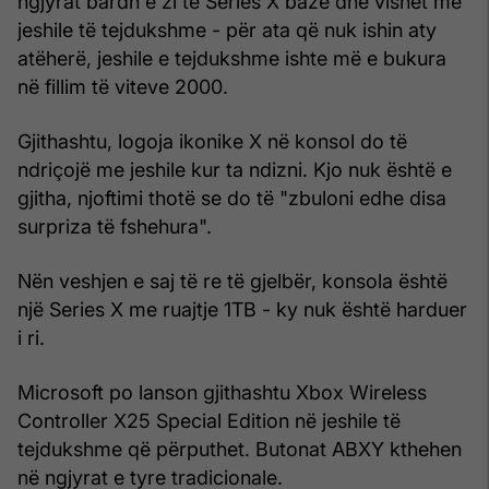
ngjyrat bardh e zi të Series X bazë dhe vishet me
jeshile të tejdukshme - për ata që nuk ishin aty
atëherë, jeshile e tejdukshme ishte më e bukura
në fillim të viteve 2000.
Gjithashtu, logoja ikonike X në konsol do të
ndriçojë me jeshile kur ta ndizni. Kjo nuk është e
gjitha, njoftimi thotë se do të "zbuloni edhe disa
surpriza të fshehura".
Nën veshjen e saj të re të gjelbër, konsola është
një Series X me ruajtje 1TB - ky nuk është harduer
i ri.
Microsoft po lanson gjithashtu Xbox Wireless
Controller X25 Special Edition në jeshile të
tejdukshme që përputhet. Butonat ABXY kthehen
në ngjyrat e tyre tradicionale.