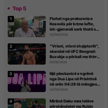
Top 5
Ftohet nga prokuroria e
Kosovës për krime lufte,
ish-gjenerali serb thotë se
dikush e tradhtoi në
02/08/2026
Beograd
“Vrisni, vrisni shqiptarët”,
skandal në UFC Beograd:
Buzukja u përball me thirrje
anti-shqiptare nga
01/08/2026
tribunat
Një pleskavicë e ngrënë
nga Dua Lipa në Prishtinë
në orën 04:28 të mëngjesit
- dhe bota digjitale serbe
03/08/2026
shpall gjendjen e luftës
Mirlind Daku mes lotëve
përshëndetet me Rubin