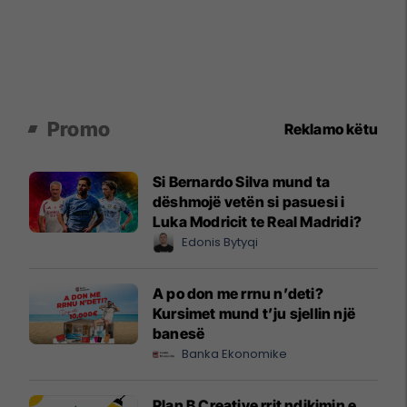
Promo
Reklamo këtu
Si Bernardo Silva mund ta
dëshmojë vetën si pasuesi i
Luka Modricit te Real Madridi?
Edonis Bytyqi
A po don me rrnu n’deti?
Kursimet mund t’ju sjellin një
banesë
Banka Ekonomike
Plan B Creative rrit ndikimin e