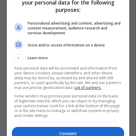
your personal data for the following
purposes:
Personalised advertising and content, advertising and
content measurement, audience research and
services development
Store and/or access information on a device
Learn more
Your personal data will be processed and information from
your device (cookies, unique identifiers, and other device
data) may be stored by, accessed by and shared with 369
partners, or used specifically by this site. We and our partners
may use precise geolocation data.
List of partners.
Some vendors may process your personal data on the basis
of legitimate interest, which you can object to by managing
Microsoft
Xbox Series X25 Limited Edition
your options below. Look for a link at the bottom of this page
or in the site menu to manage or withdraw consent in privacy
and cookie settings.
Consent