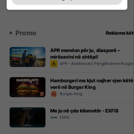
Promo
Reklamo kë
APR mendon për ju, diasporë –
mirësevini në shtëpi!
APR - Asistencë E Përgjithshme Rrugo
Hamburgeri ma kjut najher vjen këtë
verë në Burger King
Burger King
Me ju në çdo kilometër - EXFIS
EXFIS