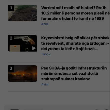
Varrimi më i madh në histori? Rreth
10.2 milionë persona morën pjesë në
funeralin e liderit të Iranit në 1989
Azia
Kryeministri belg në siklet për shkak
të revolverit, dhuratë nga Erdogani -
detyrohet ta lërë në një bazë
ushtarake
Turqia
Pse SHBA-ja goditi infrastrukturën
mbrëmë ndërsa sot vazhdoi të
zmbrapsë sulmet iraniane
Azia