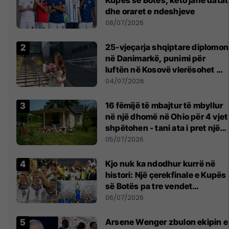
dhe oraret e ndeshjeve
08/07/2026
25-vjeçarja shqiptare diplomon
në Danimarkë, punimi për
luftën në Kosovë vlerësohet me
notën më të lartë
04/07/2026
16 fëmijë të mbajtur të mbyllur
në një dhomë në Ohio për 4 vjet
shpëtohen - tani ata i pret një
sfidë e madhe
05/07/2026
Kjo nuk ka ndodhur kurrë në
histori: Një çerekfinale e Kupës
së Botës pa tre vendet
legjendare të futbollit
06/07/2026
Arsene Wenger zbulon ekipin e