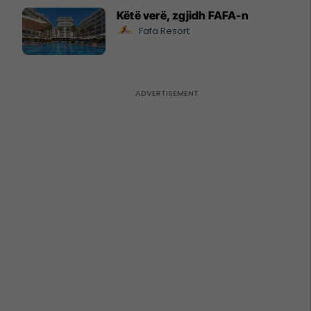
Këtë verë, zgjidh FAFA-n
Fafa Resort