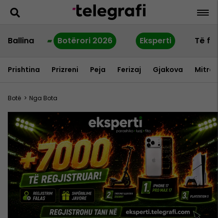
Ballina
Botërori 2026
Eksperti
Të fu
Prishtina
Prizreni
Peja
Ferizaj
Gjakova
Mitrov
Botë
>
Nga Bota