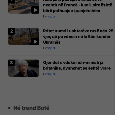
nxehtit në Francë - lumi Loire është
bërë pothuajse i panjohshëm
Evropa
Rritet numri i ushtarëve rusë nën 25
vjeç që po vdesin në luftën kundër
Ukrainës
Evropa
Gjendet e vdekur ish-ministrja
britanike, dyshohet se është vrarë
Evropa
Në trend Botë