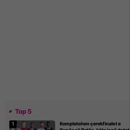
Top 5
Kompletohen çerekfinalet e
Kupës së Botës, këto janë datat