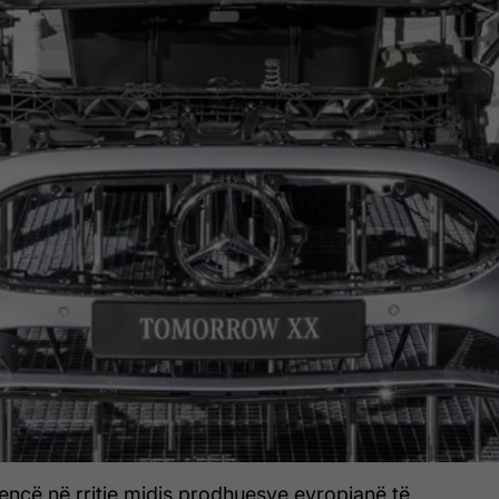
encë në rritje midis prodhuesve evropianë të