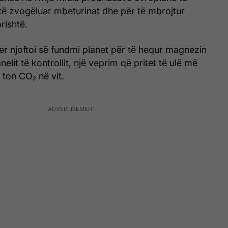
të zvogëluar mbeturinat dhe për të mbrojtur
rishtë.
r njoftoi së fundmi planet për të hequr magnezin
elit të kontrollit, një veprim që pritet të ulë më
ton CO₂ në vit.