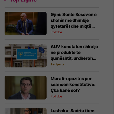
Gjini: Sonte Kosovën e
shohin me dhimbje
qytetarët dhe miqtë
tanë, Kurti po ia qet
Politikë
faqen e zezë vendit
AUV konstaton shkelje
në produkte të
qumështit, urdhërohet
tërheqja nga tregu
Të Tjera
​Murati-opozitës për
seancën konstitutive:
Çka kanë sot?
Politikë
Lushaku-Sadriu i bën