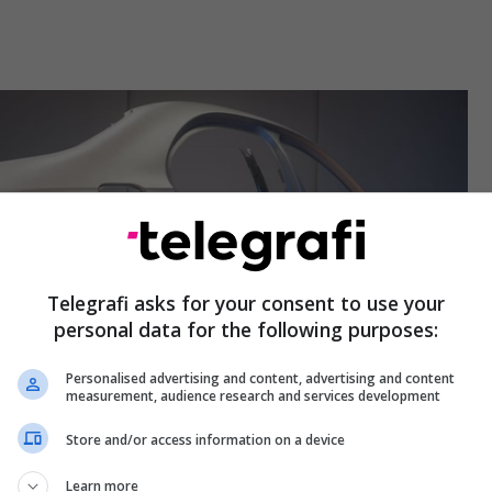
Telegrafi asks for your consent to use your
personal data for the following purposes:
Personalised advertising and content, advertising and content
measurement, audience research and services development
Store and/or access information on a device
Learn more
etendon se afërsisht një e treta e peshës së