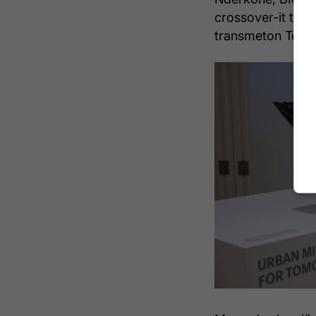
crossover-it të ri
transmeton Telegr