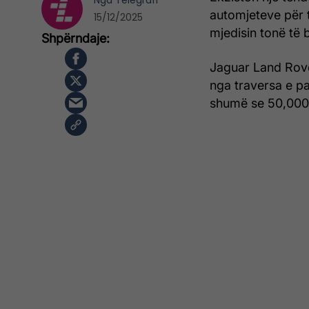
Nga
Telegrafi
automjeteve për 
15/12/2025
mjedisin tonë të b
Jaguar Land Rove
nga traversa e pan
shumë se 50,000 