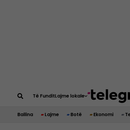
Të Fundit
Lajme lokale
Ballina
Lajme
Botë
Ekonomi
T