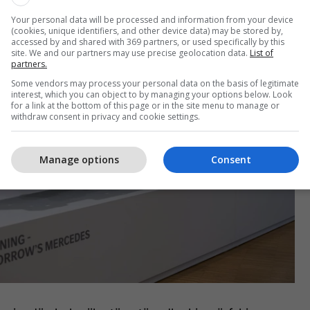
 elektrik iX3 vjen nga materiale të ricikluara,
Your personal data will be processed and information from your device
(cookies, unique identifiers, and other device data) may be stored by,
afi.
accessed by and shared with 369 partners, or used specifically by this
site. We and our partners may use precise geolocation data.
List of
partners.
Some vendors may process your personal data on the basis of legitimate
interest, which you can object to by managing your options below. Look
for a link at the bottom of this page or in the site menu to manage or
withdraw consent in privacy and cookie settings.
Manage options
Consent