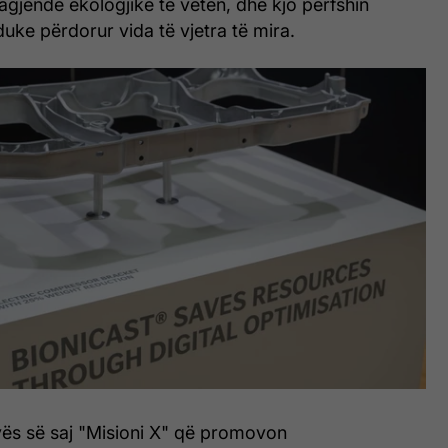
gjendë ekologjike të vetën, dhe kjo përfshin
duke përdorur vida të vjetra të mira.
tivës së saj "Misioni X" që promovon