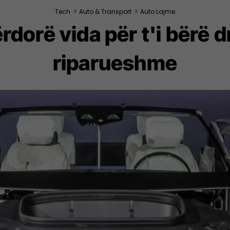
Tech
>
Auto & Transport
>
Auto Lajme
dorë vida për t'i bërë d
riparueshme