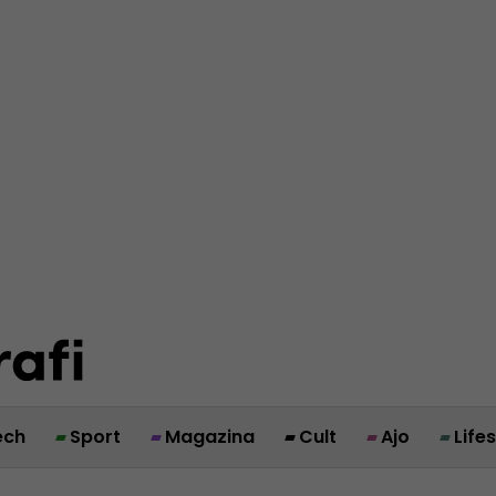
ech
Sport
Magazina
Cult
Ajo
Life