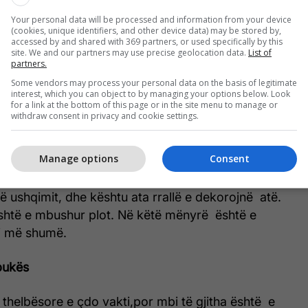
ia e metodave të tilla është se ushqimet mbajnë
Your personal data will be processed and information from your device
ësit e tyre. Gratë japoneze janë shumë të
(cookies, unique identifiers, and other device data) may be stored by,
ëza, duke u përpjekur fort për të mbajtur
accessed by and shared with 369 partners, or used specifically by this
site. We and our partners may use precise geolocation data.
List of
ë pa munduar tepër stomakun, mëlçinë dhe
partners.
 kuzhinës japoneze është të theksojë ngjyrën dhe
Some vendors may process your personal data on the basis of legitimate
interest, which you can object to by managing your options below. Look
for a link at the bottom of this page or in the site menu to manage or
withdraw consent in privacy and cookie settings.
erit
Manage options
Consent
ë një ritual në Japoni. Ata hanë ngadalë, me copa
tat janë të vogla. Ata përpiqen të mbajnë shijen dhe
ë ushqimit, dhe kështu ata rrallë e dekorojnë atë.
është e mbushur plot. Në këtë mënyrë është e
i më shumë.
bukës
 thelbësore e çdo vakti,por mbi të gjitha është e