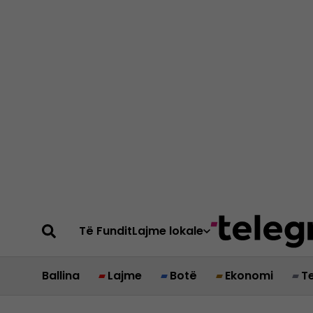
Të Fundit
Lajme lokale
Ballina
Lajme
Botë
Ekonomi
T