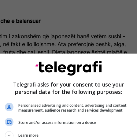
 dhe e balansuar
tim i zakonshëm që japonezët hanë vetëm sushi -
, në fakt e llojllojshme. Ata preferojnë peshk, alga,
, fruta dhe çaj jeshil. Dieta japoneze është mjaftë e
htë pothuajse e lirë nga ushqimet e shpejta me
skia dhe lidhshmëria me sezonin janë të një
e dhe zakonisht hanë ato produkte të cilat piqen në
Telegrafi asks for your consent to use your
sezonal është nga më të preferuarit.
personal data for the following purposes:
t
Personalised advertising and content, advertising and content
measurement, audience research and services development
onalisht e përgatisin ushqimin e tyre me anë të
ose në një tigan të veçantë me vaj minimal. Perimet
Store and/or access information on a device
mënyrë që të duken më mirë dhe të gatuhen më
Learn more