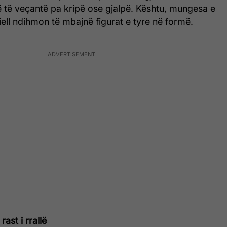
 të veçantë pa kripë ose gjalpë. Kështu, mungesa e
ll ndihmon të mbajnë figurat e tyre në formë.
rast i rrallë