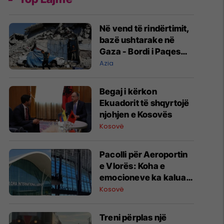
Në vend të rindërtimit,
bazë ushtarake në
Gaza - Bordi i Paqes
jep kontratën e parë
Azia
Begaj i kërkon
Ekuadorit të shqyrtojë
njohjen e Kosovës
Kosovë
Pacolli për Aeroportin
e Vlorës: Koha e
emocioneve ka kaluar,
do t’i drejtohemi
Kosovë
arbitrazhit dhe
drejtësisë
Treni përplas një