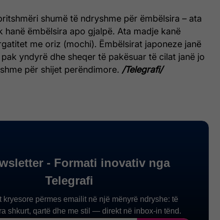
ritshmëri shumë të ndryshme për ëmbëlsira – ata
uk hanë ëmbëlsira apo gjalpë. Ata madje kanë
ërgatitet me oriz (mochi). Ëmbëlsirat japoneze janë
 pak yndyrë dhe sheqer të pakësuar të cilat janë jo
shme për shijet perëndimore.
/Telegrafi/