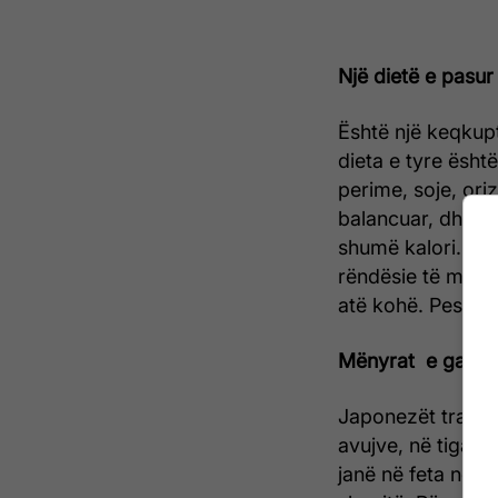
Një dietë e pasur
Është një keqkup
dieta e tyre është
perime, soje, oriz
balancuar, dhe ës
shumë kalori. Fre
rëndësie të madh
atë kohë. Peshku 
Mënyrat e gatimi
Japonezët tradici
avujve, në tigan 
janë në feta në 