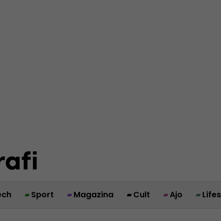
ech
Sport
Magazina
Cult
Ajo
Life