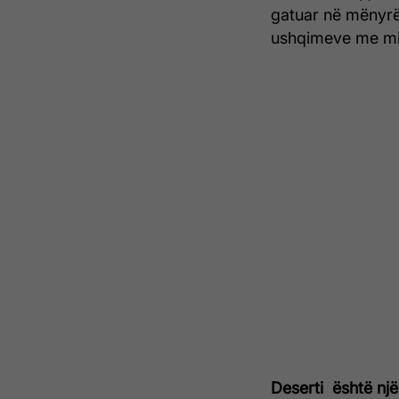
gatuar në mënyrë
ushqimeve me mie
Deserti është një 