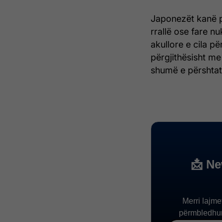
Japonezët kanë p
rrallë ose fare n
akullore e cila p
përgjithësisht me
shumë e përshtat