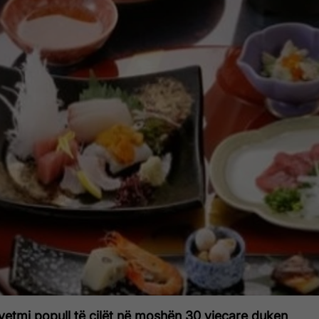
vetmi popull të cilët në moshën 30 vjeçare duken