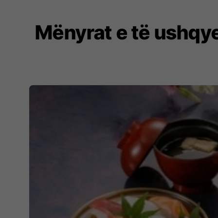
Mënyrat e të ushqye