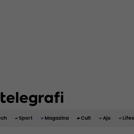
ech
Sport
Magazina
Cult
Ajo
Life