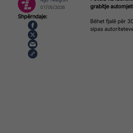
Nga
Telegrafi
grabitje automjet
07/05/2026
Bëhet fjalë për 3
sipas autoriteteve