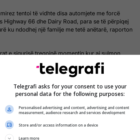
amirez tentoi të vidhte disa automjete me forcë
s Highway 66 dhe Dairy Road, para se të përpiqej
urë ku ndodhej një familje me tetë anëtarë, raporton
at e sigurisë tregojnë momentin kur ai sulmon
ngun e një qendre tregtare në Garland të Teksasit.
Telegrafi asks for your consent to use your
personal data for the following purposes:
Personalised advertising and content, advertising and content
measurement, audience research and services development
Store and/or access information on a device
Learn more