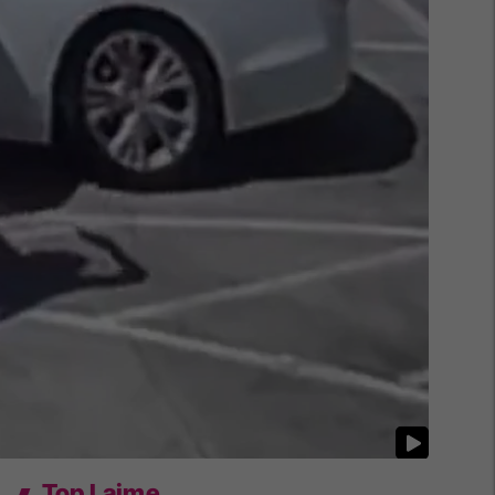
Top Lajme