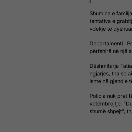
Shumica e familj
tentativa e grabit
vdekje të dyshuar
Departamenti i Pol
përfshirë në një 
Dëshmitarja Tati
ngjarjes, tha se a
ishte në gjendje 
Policia nuk pret t
vetëmbrojtje. “Du
shumë shpejt”, th