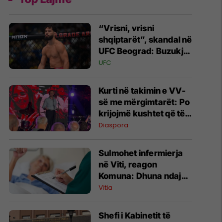
“Vrisni, vrisni
shqiptarët”, skandal në
UFC Beograd: Buzukja
u përball me thirrje
UFC
anti-shqiptare nga
tribunat
Kurti në takimin e VV-
së me mërgimtarët: Po
krijojmë kushtet që të
ktheheni në Kosovë
Diaspora
Sulmohet infermierja
në Viti, reagon
Komuna: Dhuna ndaj
stafit shëndetësor nuk
Vitia
tolerohet
Shefi i Kabinetit të