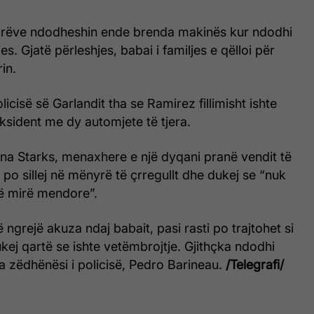
arëve ndodheshin ende brenda makinës kur ndodhi
jes. Gjatë përleshjes, babai i familjes e qëlloi për
in.
icisë së Garlandit tha se Ramirez fillimisht ishte
aksident me dy automjete të tjera.
ana Starks, menaxhere e një dyqani pranë vendit të
i po sillej në mënyrë të çrregullt dhe dukej se “nuk
të mirë mendore”.
ë ngrejë akuza ndaj babait, pasi rasti po trajtohet si
kej qartë se ishte vetëmbrojtje. Gjithçka ndodhi
a zëdhënësi i policisë, Pedro Barineau.
/Telegrafi/