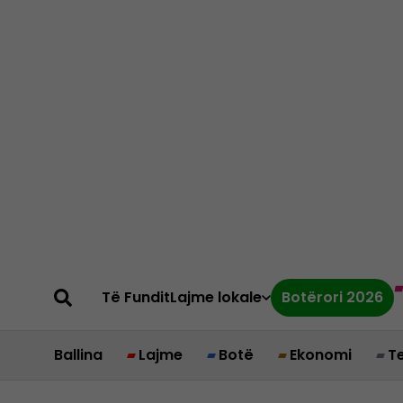
Të Fundit
Lajme lokale
Botërori 2026
Ballina
Lajme
Botë
Ekonomi
T