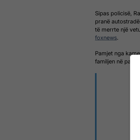
Sipas policisë, R
pranë autostradë
të merrte një vet
foxnews
.
Pamjet nga kamer
familjen në parki