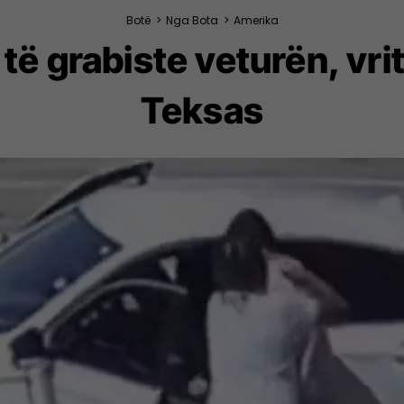
Botë
>
Nga Bota
>
Amerika
të grabiste veturën, vri
Teksas