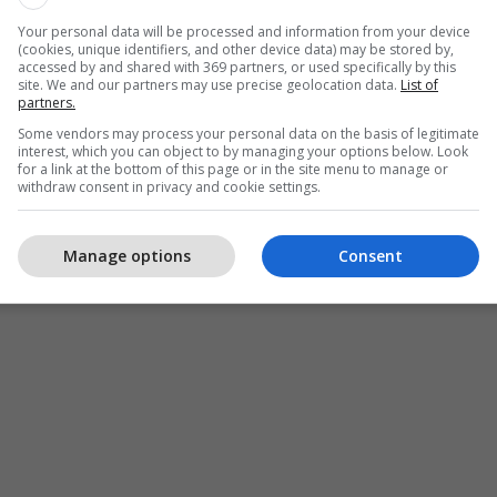
Your personal data will be processed and information from your device
(cookies, unique identifiers, and other device data) may be stored by,
accessed by and shared with 369 partners, or used specifically by this
site. We and our partners may use precise geolocation data.
List of
partners.
Some vendors may process your personal data on the basis of legitimate
interest, which you can object to by managing your options below. Look
for a link at the bottom of this page or in the site menu to manage or
withdraw consent in privacy and cookie settings.
Manage options
Consent