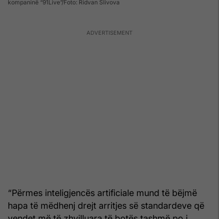
kompaninë “91Live”
Foto: Ridvan Slivova
“Përmes inteligjencës artificiale mund të bëjmë
hapa të mëdhenj drejt arritjes së standardeve që
vendet më të zhvilluara të botës tashmë po i