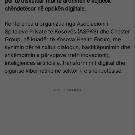
për të diskutuar mbi të ardhmen e kujdesit
shëndetësor në epokën digjitale.
Konferenca u organizua nga Asociacioni i
Spitaleve Private të Kosovës (ASPKS) dhe Chester
Group, në kuadër të Kosova Health Forum, me
synimin për të nxitur dialogun, bashkëpunimin dhe
shkëmbimin e përvojave rreth inovacionit,
inteligjencës artificiale, transformimit digjital dhe
sigurisë kibernetike në sektorin e shëndetësisë.