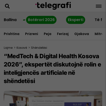
Ballina
Botërori 2026
Eksperti
Të fu
Prishtina
Prizreni
Peja
Ferizaj
Gjakova
Mitrov
Lajme
>
Kosovë
>
Shëndetësi
“MedTech & Digital Health Kosova
2026”, ekspertët diskutojnë rolin e
inteligjencës artificiale në
shëndetësi