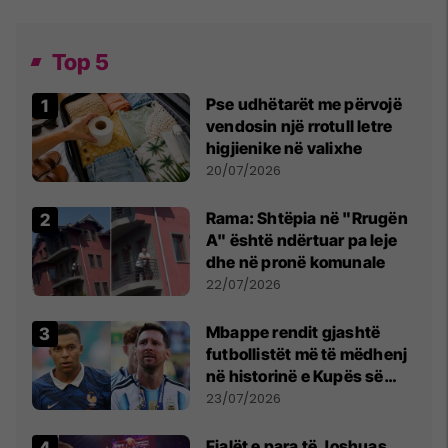
Top 5
Pse udhëtarët me përvojë
vendosin një rrotull letre
higjienike në valixhe
20/07/2026
Rama: Shtëpia në "Rrugën
A" është ndërtuar pa leje
dhe në pronë komunale
22/07/2026
Mbappe rendit gjashtë
futbollistët më të mëdhenj
në historinë e Kupës së
Botës, Messi mbetet i dyti
23/07/2026
Fjalët e para të Joshuas