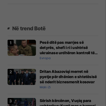
Në trend Botë
Pesë ditë pas marrjes së
detyrës, shefi i ri i ushtrisë
ukrainase urdhëron kontroll të
madh
Evropa
Dritan Abazoviqi merret në
pyetje për dhënien e shtetësisë
së nderit biznesmenit kosovar
Mali i Zi
Sërish kërcënon, Vuçiq para
ushtarëve: Kurrë mos e harroni,