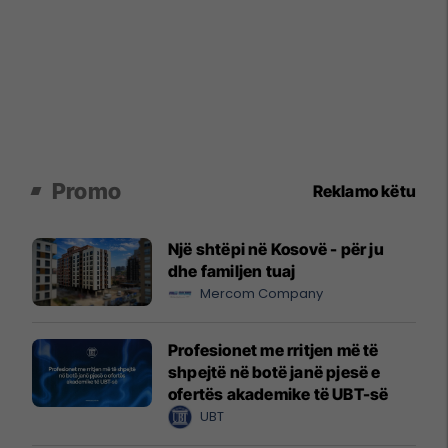
Promo
Reklamo këtu
Një shtëpi në Kosovë - për ju
dhe familjen tuaj
Mercom Company
Profesionet me rritjen më të
shpejtë në botë janë pjesë e
ofertës akademike të UBT-së
UBT