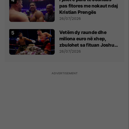
pas fitores me nokaut ndaj
Kristian Prengës
26/07/2026
Vetëm dy raunde dhe
miliona euro në xhep,
zbulohet sa fituan Joshua
e Prenga
26/07/2026