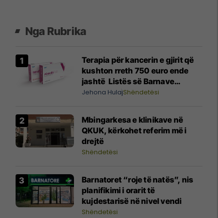
Nga Rubrika
Terapia për kancerin e gjirit që
kushton rreth 750 euro ende
jashtë Listës së Barnave
Esenciale, përgjigjet MSH-ja
Jehona Hulaj
Shëndetësi
Mbingarkesa e klinikave në
QKUK, kërkohet referim më i
drejtë
Shëndetësi
Barnatoret “roje të natës”, nis
planifikimi i orarit të
kujdestarisë në nivel vendi
Shëndetësi