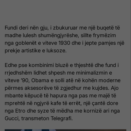
Fundi deri nën gju, i zbukuruar me një buqetë të
madhe lulesh shumëngjyrëshe, sillte frymëzim
nga goblenët e viteve 1930 dhe i jepte pamjes një
prekje artistike e luksoze.
Edhe pse kombinimi bluzë e thjeshtë dhe fund i
rrjedhshëm lidhet shpesh me minimalizmin e
viteve ’90, Obama e solli atë në kohën moderne
përmes aksesorëve të zgjedhur me kujdes. Ajo
mbante këpucë të hapura nga pas me majë të
mprehtë në ngjyrë kafe të errët, një çantë dore
nga Etro dhe syze të mëdha me kornizë ari nga
Gucci, transmeton Telegrafi.