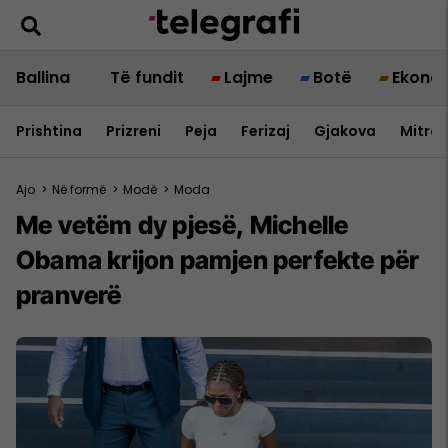
Ballina
Të fundit
Lajme
Botë
Ekono
Prishtina
Prizreni
Peja
Ferizaj
Gjakova
Mitrov
Ajo
>
Në formë
>
Modë
>
Moda
Me vetëm dy pjesë, Michelle
Obama krijon pamjen perfekte për
pranverë