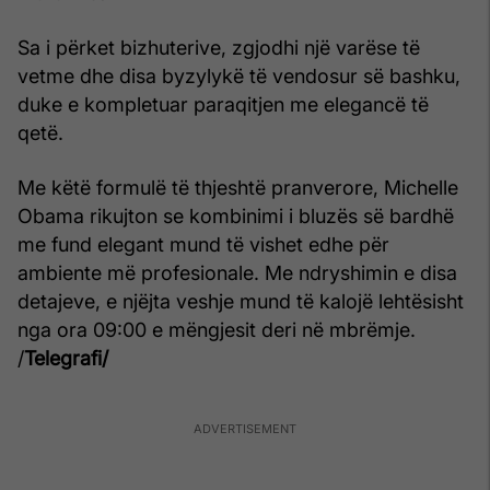
Sa i përket bizhuterive, zgjodhi një varëse të
vetme dhe disa byzylykë të vendosur së bashku,
duke e kompletuar paraqitjen me elegancë të
qetë.
Me këtë formulë të thjeshtë pranverore, Michelle
Obama rikujton se kombinimi i bluzës së bardhë
me fund elegant mund të vishet edhe për
ambiente më profesionale. Me ndryshimin e disa
detajeve, e njëjta veshje mund të kalojë lehtësisht
nga ora 09:00 e mëngjesit deri në mbrëmje.
/
Telegrafi/