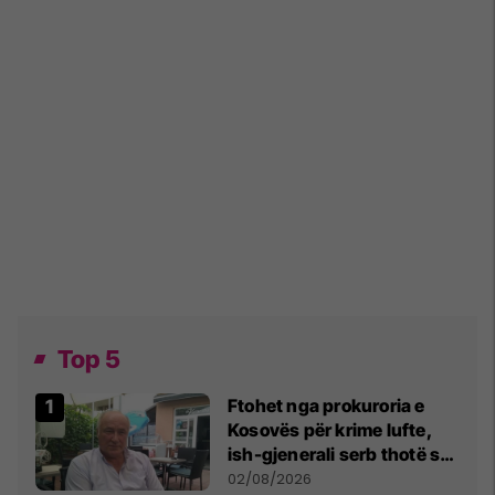
Top 5
Ftohet nga prokuroria e
Kosovës për krime lufte,
ish-gjenerali serb thotë se
dikush e tradhtoi në
02/08/2026