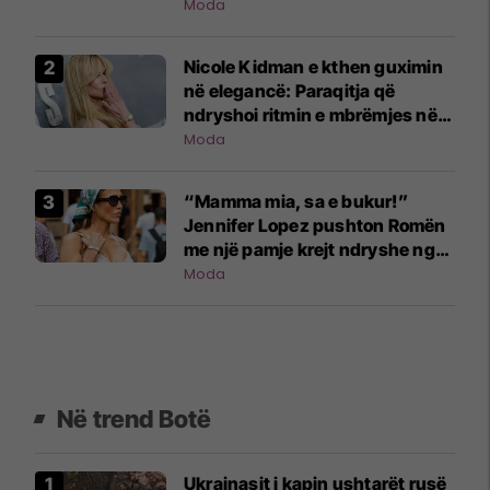
Moda
Nicole Kidman e kthen guximin
në elegancë: Paraqitja që
ndryshoi ritmin e mbrëmjes në
Nju-Jork
Moda
“Mamma mia, sa e bukur!”
Jennifer Lopez pushton Romën
me një pamje krejt ndryshe nga
ajo që jemi mësuar
Moda
Në trend Botë
Ukrainasit i kapin ushtarët rusë