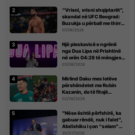
Beograd
“Vrisni, vrisni shqiptarët”,
skandal në UFC Beograd:
Buzukja u përball me thirrje
anti-shqiptare nga
01/08/2026
tribunat
Një pleskavicë e ngrënë
nga Dua Lipa në Prishtinë
në orën 04:28 të mëngjesit
- dhe bota digjitale serbe
03/08/2026
shpall gjendjen e luftës
Mirlind Daku mes lotëve
përshëndetet me Rubin
Kazanin, do të fitojë
miliona te Spartak Moska
02/08/2026
"Nëse është përfshirë, ka
gabuar rëndë, nuk i falet",
Abdixhiku i çon “selam”
Përparim Ramës
30/07/2026