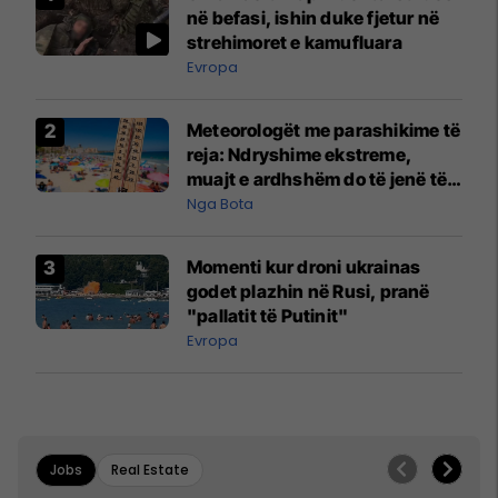
në befasi, ishin duke fjetur në
strehimoret e kamufluara
Evropa
Meteorologët me parashikime të
reja: Ndryshime ekstreme,
muajt e ardhshëm do të jenë të
pazakontë
Nga Bota
Momenti kur droni ukrainas
godet plazhin në Rusi, pranë
"pallatit të Putinit"
Evropa
Jobs
Real Estate