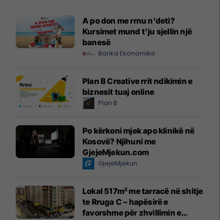
A po don me rrnu n’deti?
Kursimet mund t’ju sjellin një
banesë
Banka Ekonomike
Plan B Creative rrit ndikimin e
biznesit tuaj online
Plan B
Po kërkoni mjek apo klinikë në
Kosovë? Njihuni me
GjejeMjekun.com
GjejeMjekun
Lokal 517m² me tarracë në shitje
te Rruga C – hapësirë e
favorshme për zhvillimin e