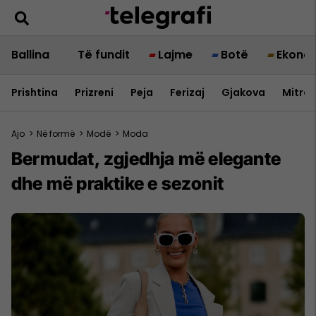
Ballina
Të fundit
Lajme
Botë
Ekono
Prishtina
Prizreni
Peja
Ferizaj
Gjakova
Mitrov
Ajo
>
Në formë
>
Modë
>
Moda
Bermudat, zgjedhja më elegante
dhe më praktike e sezonit