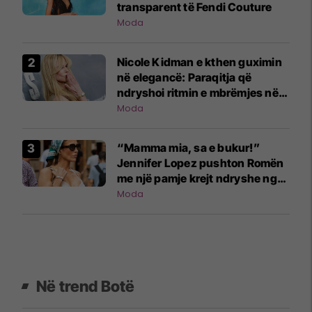
transparent të Fendi Couture
Moda
Nicole Kidman e kthen guximin
në elegancë: Paraqitja që
ndryshoi ritmin e mbrëmjes në
Nju-Jork
Moda
“Mamma mia, sa e bukur!”
Jennifer Lopez pushton Romën
me një pamje krejt ndryshe nga
ajo që jemi mësuar
Moda
Në trend Botë