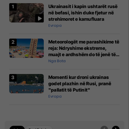
Ukrainasit i kapin ushtarët rusë
në befasi, ishin duke fjetur në
strehimoret e kamufluara
Evropa
Meteorologët me parashikime të
reja: Ndryshime ekstreme,
muajt e ardhshëm do të jenë të
pazakontë
Nga Bota
Momenti kur droni ukrainas
godet plazhin në Rusi, pranë
"pallatit të Putinit"
Evropa