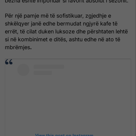
bezha është imponuar si favorit absolut i sezonit.
Për një pamje më të sofistikuar, zgjedhje e
shkëlqyer janë edhe bermudat ngjyrë kafe të
errët, të cilat duken luksoze dhe përshtaten lehtë
si në kombinimet e ditës, ashtu edhe në ato të
mbrëmjes
.
View this post on Instagram