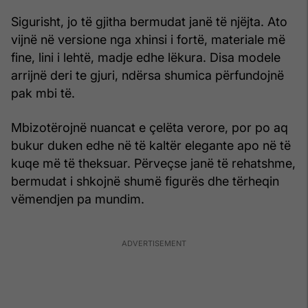
Sigurisht, jo të gjitha bermudat janë të njëjta. Ato
vijnë në versione nga xhinsi i fortë, materiale më
fine, lini i lehtë, madje edhe lëkura. Disa modele
arrijnë deri te gjuri, ndërsa shumica përfundojnë
pak mbi të.
Mbizotërojnë nuancat e çelëta verore, por po aq
bukur duken edhe në të kaltër elegante apo në të
kuqe më të theksuar. Përveçse janë të rehatshme,
bermudat i shkojnë shumë figurës dhe tërheqin
vëmendjen pa mundim.