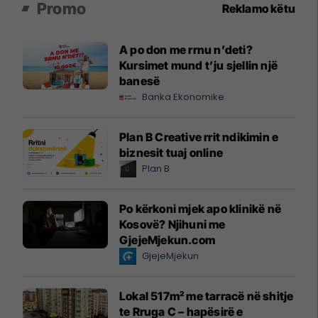
Promo
Reklamo këtu
A po don me rrnu n’deti?
Kursimet mund t’ju sjellin një
banesë
Banka Ekonomike
Plan B Creative rrit ndikimin e
biznesit tuaj online
Plan B
Po kërkoni mjek apo klinikë në
Kosovë? Njihuni me
GjejeMjekun.com
GjejeMjekun
Lokal 517m² me tarracë në shitje
te Rruga C – hapësirë e