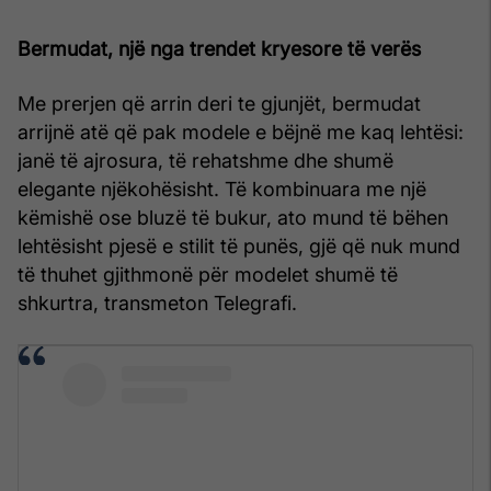
Bermudat, një nga trendet kryesore të verës
Me prerjen që arrin deri te gjunjët, bermudat
arrijnë atë që pak modele e bëjnë me kaq lehtësi:
janë të ajrosura, të rehatshme dhe shumë
elegante njëkohësisht. Të kombinuara me një
këmishë ose bluzë të bukur, ato mund të bëhen
lehtësisht pjesë e stilit të punës, gjë që nuk mund
të thuhet gjithmonë për modelet shumë të
shkurtra, transmeton Telegrafi.