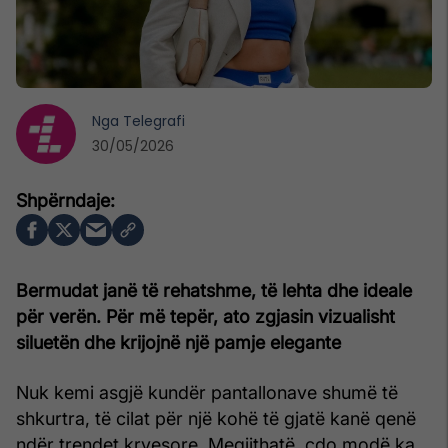
Nga
Telegrafi
30/05/2026
Bermudat janë të rehatshme, të lehta dhe ideale
për verën. Për më tepër, ato zgjasin vizualisht
siluetën dhe krijojnë një pamje elegante
Nuk kemi asgjë kundër pantallonave shumë të
shkurtra, të cilat për një kohë të gjatë kanë qenë
ndër trendet kryesore. Megjithatë, çdo modë ka