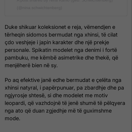
(@nina.schwichtenberg)
Duke shikuar koleksionet e reja, vëmendjen e
tërheqin sidomos bermudat nga xhinsi, të cilat
çdo veshjeje i japin karakter dhe një prekje
personale. Spikatin modelet nga denimi i fortë
pambuku, me këmbë asimetrike dhe thekë, që
menjëherë bien në sy.
Po aq efektive janë edhe bermudat e çelëta nga
xhinsi natyral, i papërpunuar, pa zbardhje dhe pa
ngjyrosje shtesë, si dhe modelet me motiv
leopardi, që vazhdojnë të jenë shumë të pëlqyera
nga ato që duan zgjedhje më të guximshme
mode.