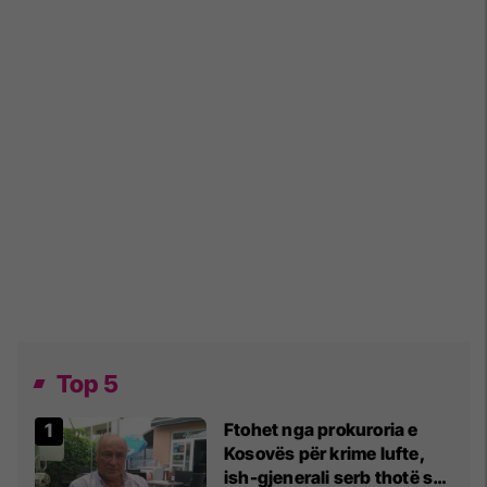
Top 5
Ftohet nga prokuroria e
Kosovës për krime lufte,
ish-gjenerali serb thotë se