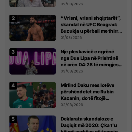
dikush e tradhtoi në
02/08/2026
Beograd
“Vrisni, vrisni shqiptarët”,
skandal në UFC Beograd:
Buzukja u përball me thirrje
anti-shqiptare nga
01/08/2026
tribunat
Një pleskavicë e ngrënë
nga Dua Lipa në Prishtinë
në orën 04:28 të mëngjesit
- dhe bota digjitale serbe
03/08/2026
shpall gjendjen e luftës
Mirlind Daku mes lotëve
përshëndetet me Rubin
Kazanin, do të fitojë
miliona te Spartak Moska
02/08/2026
​Deklarata skandaloze e
Daçiqit më 2020: Çka t'u
bëjmë serbëve që tregojnë