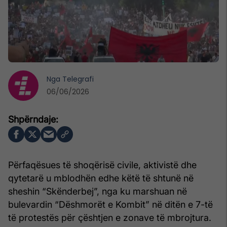
Nga
Telegrafi
06/06/2026
Përfaqësues të shoqërisë civile, aktivistë dhe
qytetarë u mblodhën edhe këtë të shtunë në
sheshin “Skënderbej”, nga ku marshuan në
bulevardin “Dëshmorët e Kombit” në ditën e 7-të
të protestës për çështjen e zonave të mbrojtura.