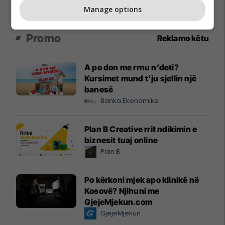
Manage options
Promo
Reklamo këtu
A po don me rrnu n’deti?
Kursimet mund t’ju sjellin një
banesë
Banka Ekonomike
Plan B Creative rrit ndikimin e
biznesit tuaj online
Plan B
Po kërkoni mjek apo klinikë në
Kosovë? Njihuni me
GjejeMjekun.com
GjejeMjekun