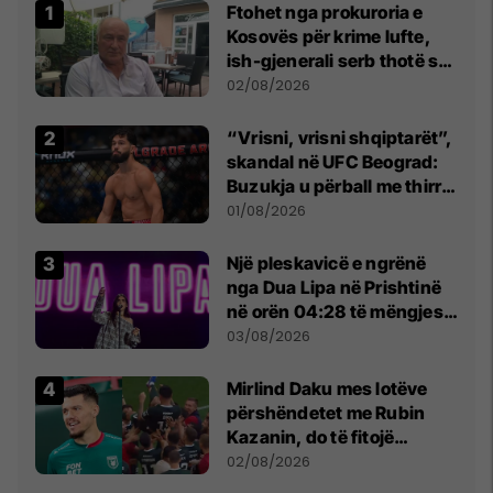
Ftohet nga prokuroria e
Kosovës për krime lufte,
ish-gjenerali serb thotë se
dikush e tradhtoi në
02/08/2026
Beograd
“Vrisni, vrisni shqiptarët”,
skandal në UFC Beograd:
Buzukja u përball me thirrje
anti-shqiptare nga
01/08/2026
tribunat
Një pleskavicë e ngrënë
nga Dua Lipa në Prishtinë
në orën 04:28 të mëngjesit
- dhe bota digjitale serbe
03/08/2026
shpall gjendjen e luftës
Mirlind Daku mes lotëve
përshëndetet me Rubin
Kazanin, do të fitojë
miliona te Spartak Moska
02/08/2026