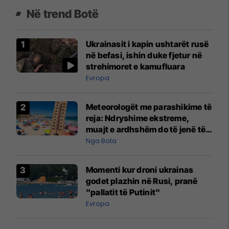
Në trend Botë
Ukrainasit i kapin ushtarët rusë
në befasi, ishin duke fjetur në
strehimoret e kamufluara
Evropa
Meteorologët me parashikime të
reja: Ndryshime ekstreme,
muajt e ardhshëm do të jenë të
pazakontë
Nga Bota
Momenti kur droni ukrainas
godet plazhin në Rusi, pranë
"pallatit të Putinit"
Evropa