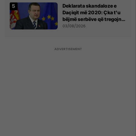
​Deklarata skandaloze e
Daçiqit më 2020: Çka t'u
bëjmë serbëve që tregojnë
ku janë varrosur shqiptarët
03/08/2026
në Serbi