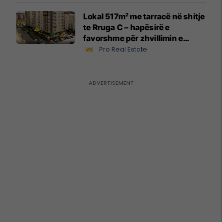
Lokal 517m² me tarracë në shitje
te Rruga C – hapësirë e
favorshme për zhvillimin e
biznesit #15796
Pro Real Estate