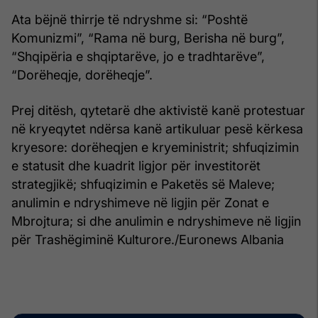
Ata bëjnë thirrje të ndryshme si: “Poshtë
Komunizmi”, “Rama në burg, Berisha në burg”,
“Shqipëria e shqiptarëve, jo e tradhtarëve”,
“Dorëheqje, dorëheqje”.
Prej ditësh, qytetarë dhe aktivistë kanë protestuar
në kryeqytet ndërsa kanë artikuluar pesë kërkesa
kryesore: dorëheqjen e kryeministrit; shfuqizimin
e statusit dhe kuadrit ligjor për investitorët
strategjikë; shfuqizimin e Paketës së Maleve;
anulimin e ndryshimeve në ligjin për Zonat e
Mbrojtura; si dhe anulimin e ndryshimeve në ligjin
për Trashëgiminë Kulturore./Euronews Albania