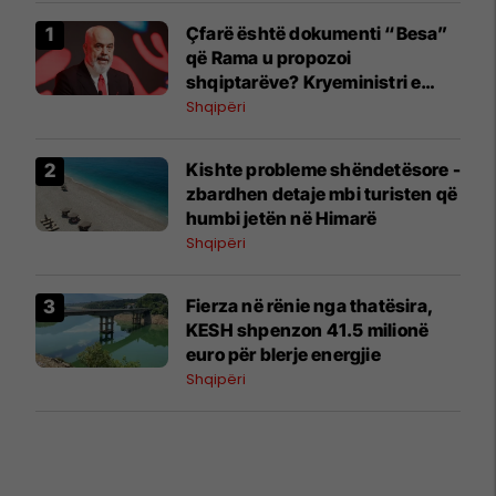
Çfarë është dokumenti “Besa”
që Rama u propozoi
shqiptarëve? Kryeministri e
shpjegon me katër fjalë
Shqipëri
Kishte probleme shëndetësore -
zbardhen detaje mbi turisten që
humbi jetën në Himarë
Shqipëri
Fierza në rënie nga thatësira,
KESH shpenzon 41.5 milionë
euro për blerje energjie
Shqipëri