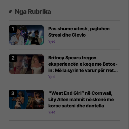
Nga Rubrika
Pas shumë vitesh, pajtohen
Stresi dhe Clevio
Yjet
Britney Spears tregon
eksperiencën e keqe me Botox-
in: Më la syrin të varur për rreth
katër javë
Yjet
“West End Girl” në Cornwall,
Lily Allen mahnit në skenë me
korse sateni dhe dantella
Yjet