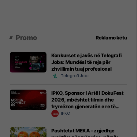
Promo
Reklamo këtu
Konkurset e javës në Telegrafi
Jobs: Mundësi të reja për
zhvillimin tuaj profesional
Telegrafi Jobs
IPKO, Sponsor i Artë i DokuFest
2026, mbështet filmin dhe
frymëzon gjeneratën e re të
krijuesve
IPKO
Pashtetat MEKA - zgjedhje