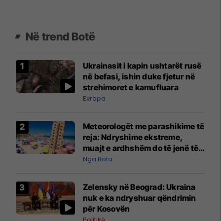
Në trend Botë
Ukrainasit i kapin ushtarët rusë
në befasi, ishin duke fjetur në
strehimoret e kamufluara
Evropa
Meteorologët me parashikime të
reja: Ndryshime ekstreme,
muajt e ardhshëm do të jenë të
pazakontë
Nga Bota
Zelensky në Beograd: Ukraina
nuk e ka ndryshuar qëndrimin
për Kosovën
Politikë