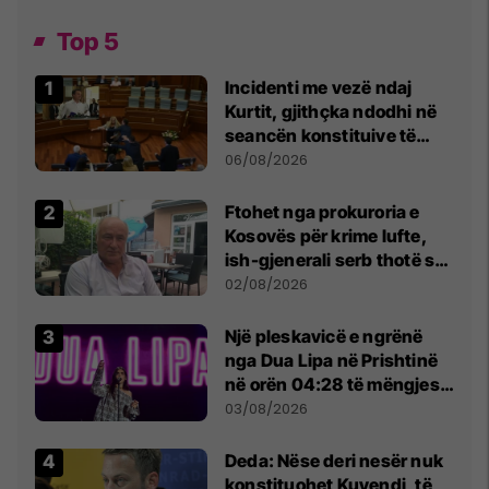
Top 5
Incidenti me vezë ndaj
Kurtit, gjithçka ndodhi në
seancën konstituive të
Kuvendit
06/08/2026
Ftohet nga prokuroria e
Kosovës për krime lufte,
ish-gjenerali serb thotë se
dikush e tradhtoi në
02/08/2026
Beograd
Një pleskavicë e ngrënë
nga Dua Lipa në Prishtinë
në orën 04:28 të mëngjesit
- dhe bota digjitale serbe
03/08/2026
shpall gjendjen e luftës
Deda: Nëse deri nesër nuk
konstituohet Kuvendi, të