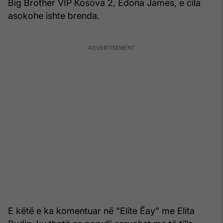
Big Brother VIP Kosova 2, Edona James, e cila
asokohe ishte brenda.
E këtë e ka komentuar në “Elite Ëay” me Elita