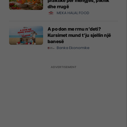
praktike për mëngjes, piknik
dhe rrugë
MEKA HALAL FOOD
A po don me rrnu n’deti?
Kursimet mund t’ju sjellin një
banesë
Banka Ekonomike