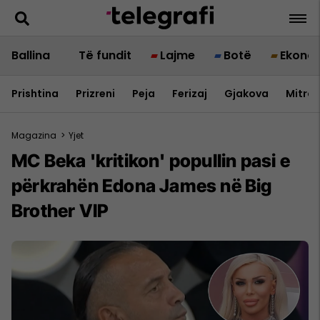
Ballina
Të fundit
Lajme
Botë
Ekono
Prishtina
Prizreni
Peja
Ferizaj
Gjakova
Mitrov
Magazina
>
Yjet
MC Beka 'kritikon' popullin pasi e
përkrahën Edona James në Big
Brother VIP