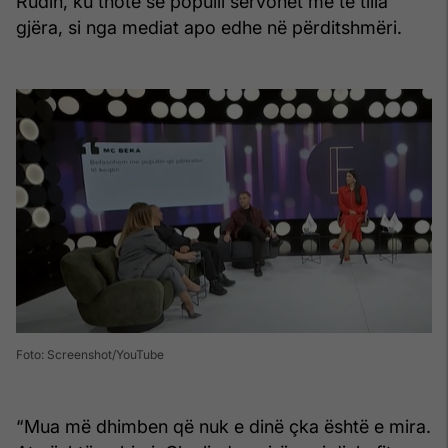
Rudin, ku thotë se populli servohet me të tilla
gjëra, si nga mediat apo edhe në përditshmëri.
Foto: Screenshot/YouTube
“Mua më dhimben që nuk e dinë çka është e mira.