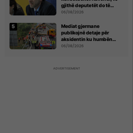
gjithë deputetët do të
bëjnë shkelje të rëndë
06/08/2026
kushtetuese
Mediat gjermane
publikojnë detaje për
aksidentin ku humbën
jetën tre mërgimtarë nga
06/08/2026
Komogllava e Ferizajt