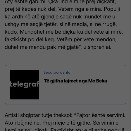
Aty është gabimi. Çka lind e mirë prej diçkafit,
prej të keqes nuk del. Vetëm nga e mira. Populli
ka ardh në atë gjendje saqë nuk mundet me u
ushqy me asgjë tjetër, si në media, si në rrugë,
kudo. Mundohet me bë diçka ku del vetë ai mirë,
faktikisht po del keq. Vetëm për vete mendon,
duhet me mendu pak më gjatë”, u shpreh ai.
Të gjitha lajmet nga Mc Beka
Artisti shqiptar tutje theksoi: “Fajtor është servimi.
Ato i bëjmë ne. Prej meje e të gjithë. Servimin e
kemi asisoj, dinak. Faktikisht aty e di edhe populli,