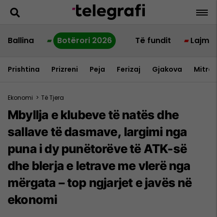
Ballina
Botërori 2026
Të fundit
Lajme
Prishtina
Prizreni
Peja
Ferizaj
Gjakova
Mitrov
Ekonomi
>
Të Tjera
Mbyllja e klubeve të natës dhe
sallave të dasmave, largimi nga
puna i dy punëtorëve të ATK-së
dhe blerja e letrave me vlerë nga
mërgata – top ngjarjet e javës në
ekonomi