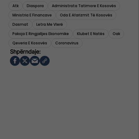
Atk
Diaspora
Administrata Tatimore E Kosovës
Ministria E Financave
Oda E Afarizmit Të Kosovës
Dasmat
Letra Me Vlerë
Pakoja E Ringjalljes Ekonomike
Klubet E Natës
Oak
Qeveria E Kosovës
Coronavirus