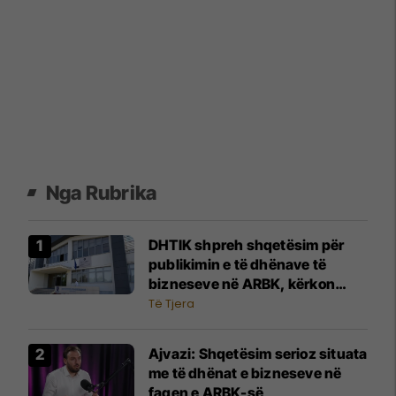
Nga Rubrika
DHTIK shpreh shqetësim për
publikimin e të dhënave të
bizneseve në ARBK, kërkon
ndërhyrje urgjente të
Të Tjera
institucioneve
Ajvazi: Shqetësim serioz situata
me të dhënat e bizneseve në
faqen e ARBK-së