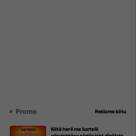
Promo
Reklamo këtu
Këtë herë me kartelë
gërvishtëse plotësisht digjitale