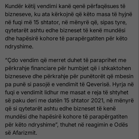
Kundër këtij vendimi kanë qenë përfaqësues të
bizneseve, ku ata kërkojnë që këto masa të hyjnë
në fuqi më 15 shtator, në mënyrë që, sipas tyre,
qytetarët ashtu edhe bizneset të kenë mundësi
dhe hapësirë kohore të parapërgatiten për këto
ndryshime.
“Çdo vendim që merret duhet të paraprihet me
përkrahje financiare për humbjet që i shkaktohen
bizneseve dhe përkrahje për punëtorët që mbesin
pa punë si pasojë e vendimit të Qeverisë. Hyrja në
fuqi e vendimit lidhur me masat e reja të shtyhet
së paku deri me datën 15 shtator 2021, në mënyrë
që si qytetarët ashtu edhe bizneset të kenë
mundësi dhe hapësirë kohore të parapërgatiten
për këto ndryshime”, thuhet në reagimin e Odës
së Afarizmit.