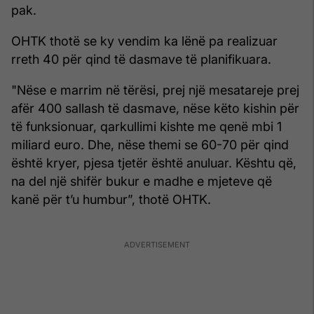
pak.
OHTK thotë se ky vendim ka lënë pa realizuar
rreth 40 për qind të dasmave të planifikuara.
"Nëse e marrim në tërësi, prej një mesatareje prej
afër 400 sallash të dasmave, nëse këto kishin për
të funksionuar, qarkullimi kishte me qenë mbi 1
miliard euro. Dhe, nëse themi se 60-70 për qind
është kryer, pjesa tjetër është anuluar. Kështu që,
na del një shifër bukur e madhe e mjeteve që
kanë për t’u humbur”, thotë OHTK.