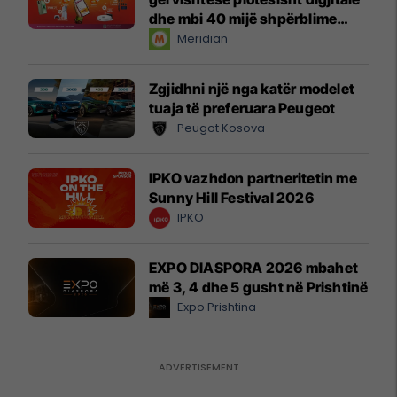
dhe mbi 40 mijë shpërblime
instant!
Meridian
Zgjidhni një nga katër modelet
tuaja të preferuara Peugeot
Peugot Kosova
IPKO vazhdon partneritetin me
Sunny Hill Festival 2026
IPKO
EXPO DIASPORA 2026 mbahet
më 3, 4 dhe 5 gusht në Prishtinë
Expo Prishtina