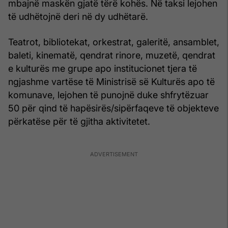
mbajnë maskën gjatë tërë kohës. Në taksi lejohen
të udhëtojnë deri në dy udhëtarë.
Teatrot, bibliotekat, orkestrat, galeritë, ansamblet,
baleti, kinematë, qendrat rinore, muzetë, qendrat
e kulturës me grupe apo institucionet tjera të
ngjashme vartëse të Ministrisë së Kulturës apo të
komunave, lejohen të punojnë duke shfrytëzuar
50 për qind të hapësirës/sipërfaqeve të objekteve
përkatëse për të gjitha aktivitetet.