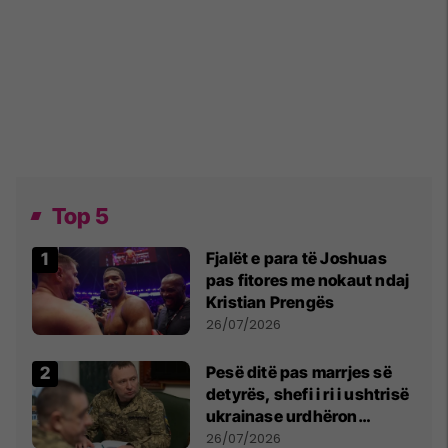
Top 5
Fjalët e para të Joshuas
pas fitores me nokaut ndaj
Kristian Prengës
26/07/2026
Pesë ditë pas marrjes së
detyrës, shefi i ri i ushtrisë
ukrainase urdhëron
kontroll të madh
26/07/2026