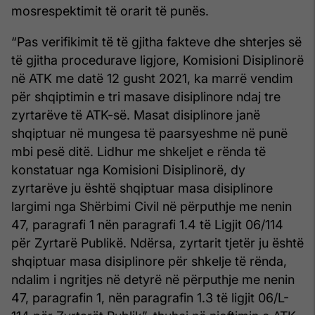
mosrespektimit të orarit të punës.
“Pas verifikimit të të gjitha fakteve dhe shterjes së
të gjitha procedurave ligjore, Komisioni Disiplinorë
në ATK me datë 12 gusht 2021, ka marrë vendim
për shqiptimin e tri masave disiplinore ndaj tre
zyrtarëve të ATK-së. Masat disiplinore janë
shqiptuar në mungesa të paarsyeshme në punë
mbi pesë ditë. Lidhur me shkeljet e rënda të
konstatuar nga Komisioni Disiplinorë, dy
zyrtarëve ju është shqiptuar masa disiplinore
largimi nga Shërbimi Civil në përputhje me nenin
47, paragrafi 1 nën paragrafi 1.4 të Ligjit 06/114
për Zyrtarë Publikë. Ndërsa, zyrtarit tjetër ju është
shqiptuar masa disiplinore për shkelje të rënda,
ndalim i ngritjes në detyrë në përputhje me nenin
47, paragrafin 1, nën paragrafin 1.3 të ligjit 06/L-