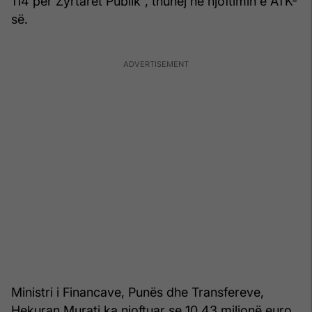
114 për Zyrtarët Publik”, thuhej në njoftimin e ATK-
së.
Ministri i Financave, Punës dhe Transfereve,
Hekuran Murati ka njoftuar se 10.43 milionë euro