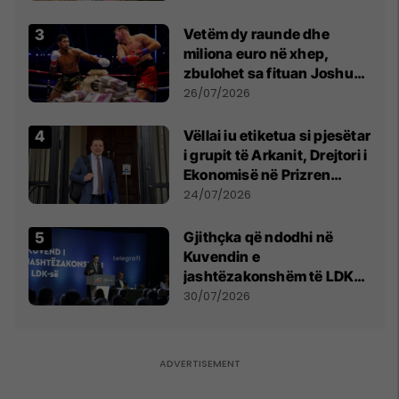
Vetëm dy raunde dhe
miliona euro në xhep,
zbulohet sa fituan Joshua
e Prenga
26/07/2026
Vëllai iu etiketua si pjesëtar
i grupit të Arkanit, Drejtori i
Ekonomisë në Prizren
mohon pretendimet
24/07/2026
Gjithçka që ndodhi në
Kuvendin e
jashtëzakonshëm të LDK-
së
30/07/2026