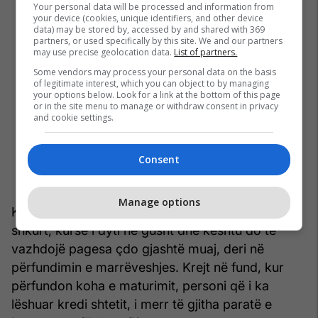
Your personal data will be processed and information from
your device (cookies, unique identifiers, and other device
data) may be stored by, accessed by and shared with 369
partners, or used specifically by this site. We and our partners
may use precise geolocation data.
List of partners.
Some vendors may process your personal data on the basis
of legitimate interest, which you can object to by managing
your options below. Look for a link at the bottom of this page
or in the site menu to manage or withdraw consent in privacy
and cookie settings.
Consent
Manage options
Kuponi i parë i interesit do të paguhet në muajin
shkurt, kurse i dyti në gusht dhe kështu do të
vazhdojë pagesa çdo gjashtë muaj, deri në
përfundimin e marrëveshjes. Krejt në fund, kur
përfundon koha e maturimit, personi që i ka
lëshuar kredi shtetit, i merr të gjitha paratë e