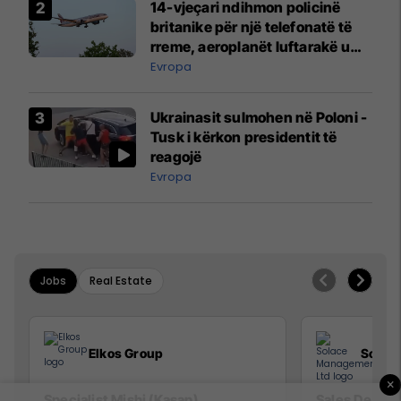
14-vjeçari ndihmon policinë
britanike për një telefonatë të
rreme, aeroplanët luftarakë u
ngritën në ajër për të
Evropa
interceptuar fluturaken e Qatar
Airways që po shkonte drejt
Ukrainasit sulmohen në Poloni -
Mançesterit
Tusk i kërkon presidentit të
reagojë
Evropa
Jobs
Real Estate
Elkos Group
Solac
×
Specialist Mishi (Kasap)
Sales Devel