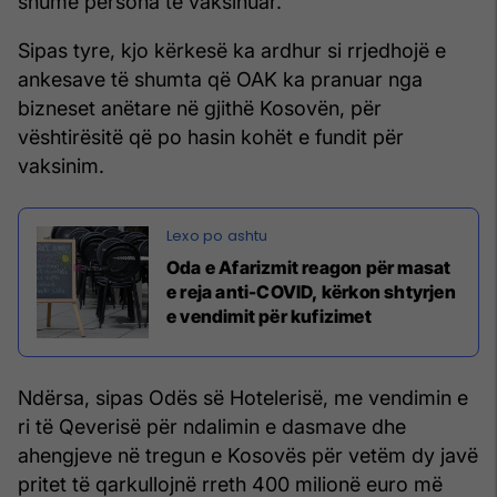
shumë persona të vaksinuar.
Sipas tyre, kjo kërkesë ka ardhur si rrjedhojë e
ankesave të shumta që OAK ka pranuar nga
bizneset anëtare në gjithë Kosovën, për
vështirësitë që po hasin kohët e fundit për
vaksinim.
Oda e Afarizmit reagon për masat
e reja anti-COVID, kërkon shtyrjen
e vendimit për kufizimet
Ndërsa, sipas Odës së Hotelerisë, me vendimin e
ri të Qeverisë për ndalimin e dasmave dhe
ahengjeve në tregun e Kosovës për vetëm dy javë
pritet të qarkullojnë rreth 400 milionë euro më