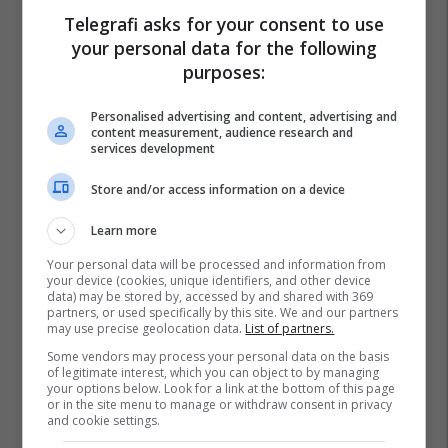
Telegrafi asks for your consent to use
your personal data for the following
purposes:
Personalised advertising and content, advertising and
content measurement, audience research and
services development
Store and/or access information on a device
Learn more
Your personal data will be processed and information from
your device (cookies, unique identifiers, and other device
data) may be stored by, accessed by and shared with 369
partners, or used specifically by this site. We and our partners
may use precise geolocation data.
List of partners.
Some vendors may process your personal data on the basis
Prishtina Lokale
Dita Olimpike
Prishtina
of legitimate interest, which you can object to by managing
Granit Geci
your options below. Look for a link at the bottom of this page
or in the site menu to manage or withdraw consent in privacy
Drejtoria Për Kulturë Rini Dhe Sport - Prishtinë
and cookie settings.