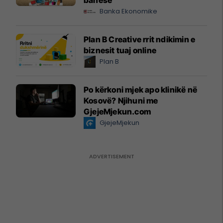
Banka Ekonomike
Plan B Creative rrit ndikimin e
biznesit tuaj online
Plan B
Po kërkoni mjek apo klinikë në
Kosovë? Njihuni me
GjejeMjekun.com
GjejeMjekun