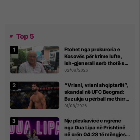
Top 5
Ftohet nga prokuroria e
Kosovës për krime lufte,
ish-gjenerali serb thotë se
dikush e tradhtoi në
02/08/2026
Beograd
“Vrisni, vrisni shqiptarët”,
skandal në UFC Beograd:
Buzukja u përball me thirrje
anti-shqiptare nga
01/08/2026
tribunat
Një pleskavicë e ngrënë
nga Dua Lipa në Prishtinë
në orën 04:28 të mëngjesit