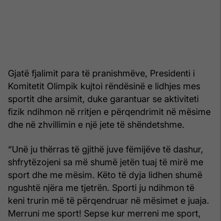
Gjatë fjalimit para të pranishmëve, Presidenti i
Komitetit Olimpik kujtoi rëndësinë e lidhjes mes
sportit dhe arsimit, duke garantuar se aktiviteti
fizik ndihmon në rritjen e përqendrimit në mësime
dhe në zhvillimin e një jete të shëndetshme.
“Unë ju thërras të gjithë juve fëmijëve të dashur,
shfrytëzojeni sa më shumë jetën tuaj të mirë me
sport dhe me mësim. Këto të dyja lidhen shumë
ngushtë njëra me tjetrën. Sporti ju ndihmon të
keni trurin më të përqendruar në mësimet e juaja.
Merruni me sport! Sepse kur merreni me sport,