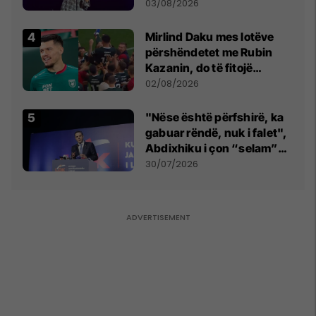
- dhe bota digjitale serbe
03/08/2026
shpall gjendjen e luftës
Mirlind Daku mes lotëve
përshëndetet me Rubin
Kazanin, do të fitojë
miliona te Spartak Moska
02/08/2026
"Nëse është përfshirë, ka
gabuar rëndë, nuk i falet",
Abdixhiku i çon “selam”
Përparim Ramës
30/07/2026