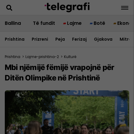
Ballina
Të fundit
Lajme
Botë
Ekono
Prishtina
Prizreni
Peja
Ferizaj
Gjakova
Mitrov
Prishtina
>
Lajme-prishtina-2
>
Kulturë
​Mbi njëmijë fëmijë vrapojnë për
Ditën Olimpike në Prishtinë