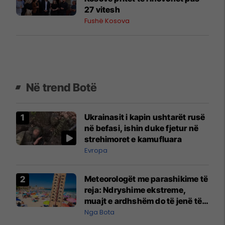
27 vitesh
Fushë Kosova
Në trend Botë
Ukrainasit i kapin ushtarët rusë
në befasi, ishin duke fjetur në
strehimoret e kamufluara
Evropa
Meteorologët me parashikime të
reja: Ndryshime ekstreme,
muajt e ardhshëm do të jenë të
pazakontë
Nga Bota