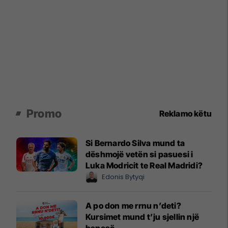
Promo
Reklamo këtu
Si Bernardo Silva mund ta
dëshmojë vetën si pasuesi i
Luka Modricit te Real Madridi?
Edonis Bytyqi
A po don me rrnu n’deti?
Kursimet mund t’ju sjellin një
banesë