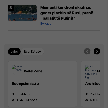
Momenti kur droni ukrainas
godet plazhin në Rusi, pranë
"pallatit të Putinit"
Evropa
Jobs
Real Estate
Padel Zone
Flex B
Recepsionist/e
Architect
Prishtine
Prishtinë
31 Gusht 2026
6 Shtator 2