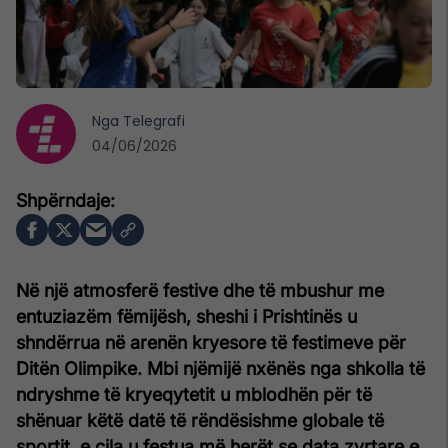
Nga
Telegrafi
04/06/2026
Në një atmosferë festive dhe të mbushur me
entuziazëm fëmijësh, sheshi i Prishtinës u
shndërrua në arenën kryesore të festimeve për
Ditën Olimpike. Mbi njëmijë nxënës nga shkolla të
ndryshme të kryeqytetit u mblodhën për të
shënuar këtë datë të rëndësishme globale të
sportit, e cila u festua më herët se data zyrtare e