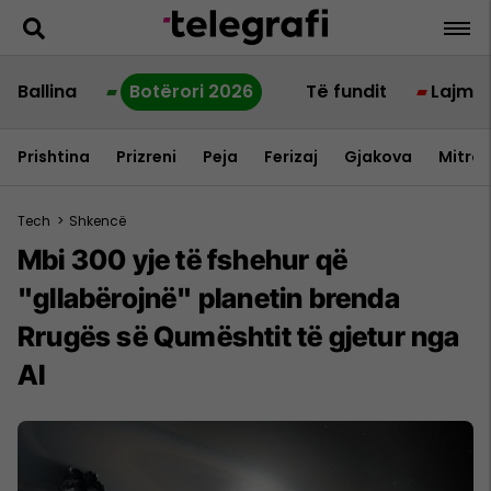
Ballina
Botërori 2026
Të fundit
Lajme
Prishtina
Prizreni
Peja
Ferizaj
Gjakova
Mitrov
Tech
>
Shkencë
Mbi 300 yje të fshehur që
"gllabërojnë" planetin brenda
Rrugës së Qumështit të gjetur nga
AI