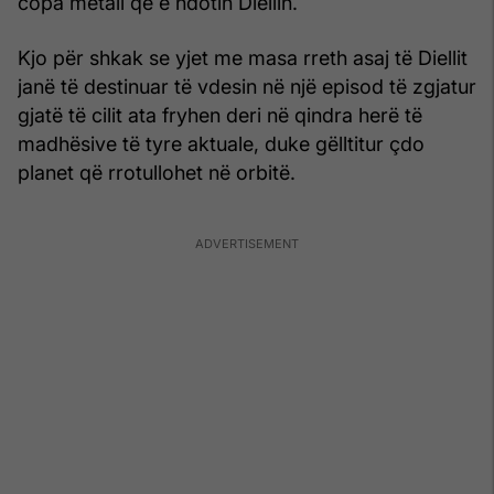
copa metali që e ndotin Diellin.
Kjo për shkak se yjet me masa rreth asaj të Diellit
janë të destinuar të vdesin në një episod të zgjatur
gjatë të cilit ata fryhen deri në qindra herë të
madhësive të tyre aktuale, duke gëlltitur çdo
planet që rrotullohet në orbitë.