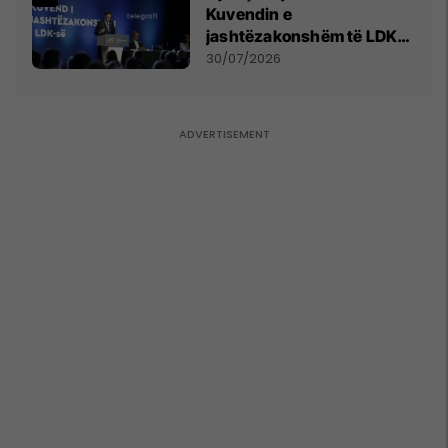
Kuvendin e
jashtëzakonshëm të LDK-
së
30/07/2026