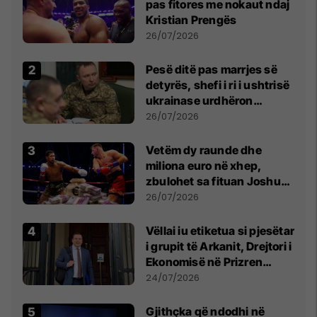
pas fitores me nokaut ndaj
Kristian Prengës
26/07/2026
Pesë ditë pas marrjes së
detyrës, shefi i ri i ushtrisë
ukrainase urdhëron
kontroll të madh
26/07/2026
Vetëm dy raunde dhe
miliona euro në xhep,
zbulohet sa fituan Joshua
e Prenga
26/07/2026
Vëllai iu etiketua si pjesëtar
i grupit të Arkanit, Drejtori i
Ekonomisë në Prizren
mohon pretendimet
24/07/2026
Gjithçka që ndodhi në