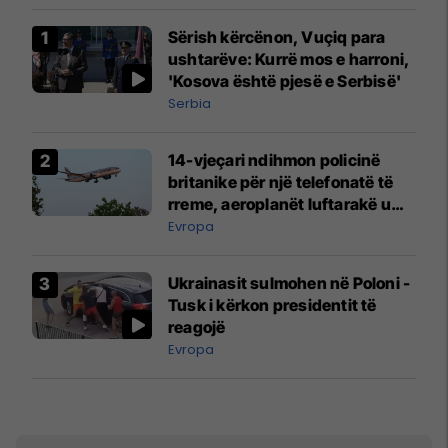
Sërish kërcënon, Vuçiq para
ushtarëve: Kurrë mos e harroni,
'Kosova është pjesë e Serbisë'
Serbia
14-vjeçari ndihmon policinë
britanike për një telefonatë të
rreme, aeroplanët luftarakë u
ngritën në ajër për të
Evropa
interceptuar fluturaken e Qatar
Airways që po shkonte drejt
Ukrainasit sulmohen në Poloni -
Mançesterit
Tusk i kërkon presidentit të
reagojë
Evropa