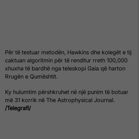
Për të testuar metodën, Hawkins dhe kolegët e tij
caktuan algoritmin për të renditur rreth 100,000
xhuxha të bardhë nga teleskopi Gaia që harton
Rrugën e Qumështit.
Ky hulumtim përshkruhet në një punim të botuar
më 31 korrik në The Astrophysical Journal.
/Telegrafi/