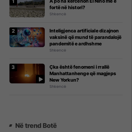
A po na kërcënon El Nino më e
fortë në histori?
Shkencë
Inteligjenca artificiale dizajnon
vaksinë që mund të parandalojë
pandemitë e ardhshme
Shkencë
Çka është fenomeni i rrallë
Manhattanhenge që magjeps
New Yorkun?
Shkencë
Në trend Botë