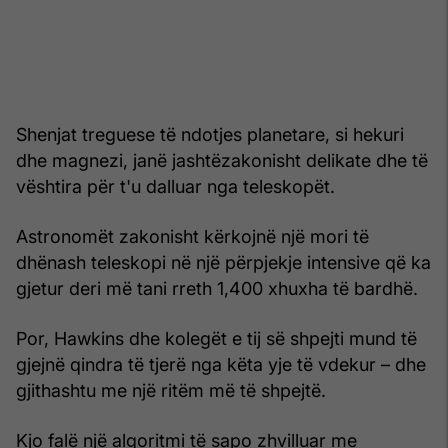
Shenjat treguese të ndotjes planetare, si hekuri
dhe magnezi, janë jashtëzakonisht delikate dhe të
vështira për t'u dalluar nga teleskopët.
Astronomët zakonisht kërkojnë një mori të
dhënash teleskopi në një përpjekje intensive që ka
gjetur deri më tani rreth 1,400 xhuxha të bardhë.
Por, Hawkins dhe kolegët e tij së shpejti mund të
gjejnë qindra të tjerë nga këta yje të vdekur – dhe
gjithashtu me një ritëm më të shpejtë.
Kjo falë një algoritmi të sapo zhvilluar me