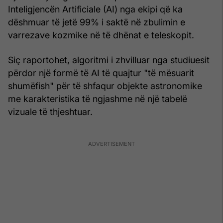
Inteligjencën Artificiale (AI) nga ekipi që ka
dëshmuar të jetë 99% i saktë në zbulimin e
varrezave kozmike në të dhënat e teleskopit.
Siç raportohet, algoritmi i zhvilluar nga studiuesit
përdor një formë të AI të quajtur "të mësuarit
shumëfish" për të shfaqur objekte astronomike
me karakteristika të ngjashme në një tabelë
vizuale të thjeshtuar.