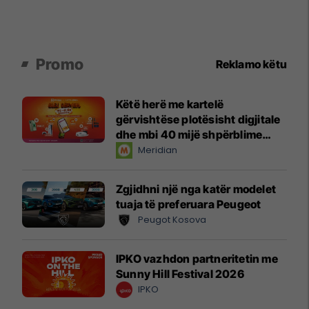
Promo
Reklamo këtu
Këtë herë me kartelë
gërvishtëse plotësisht digjitale
dhe mbi 40 mijë shpërblime
instant!
Meridian
Zgjidhni një nga katër modelet
tuaja të preferuara Peugeot
Peugot Kosova
IPKO vazhdon partneritetin me
Sunny Hill Festival 2026
IPKO