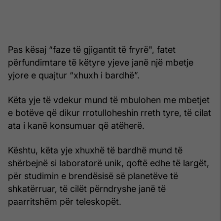
Pas kësaj “faze të gjigantit të fryrë", fatet
përfundimtare të këtyre yjeve janë një mbetje
yjore e quajtur “xhuxh i bardhë”.
Këta yje të vdekur mund të mbulohen me mbetjet
e botëve që dikur rrotulloheshin rreth tyre, të cilat
ata i kanë konsumuar që atëherë.
Kështu, këta yje xhuxhë të bardhë mund të
shërbejnë si laboratorë unik, qoftë edhe të largët,
për studimin e brendësisë së planetëve të
shkatërruar, të cilët përndryshe janë të
paarritshëm për teleskopët.