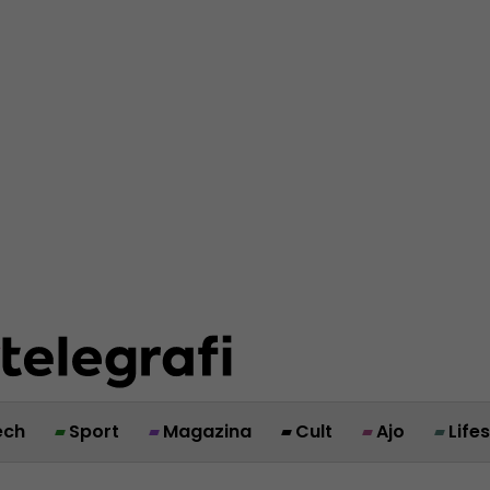
ech
Sport
Magazina
Cult
Ajo
Life