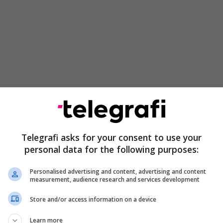
të diskutuar për intensifikimin e veprimeve hetimore
dërinstitucional, me synim trajtimin sa më efikas të
dentifikimin dhe kapjen e kryerësve të këtyre
Telegrafi asks for your consent to use your
personal data for the following purposes:
ua rëndësia e thellimit të bashkëpunimit ndërmjet
Personalised advertising and content, advertising and content
olicisë së Kosovës për parandalimin dhe luftimin e
measurement, audience research and services development
e, të cilat, sipas njoftimit, po paraqesin sfidë në
Store and/or access information on a device
ë e qytetarëve.
Learn more