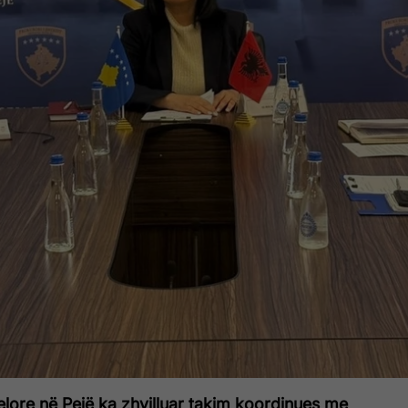
lore në Pejë ka zhvilluar takim koordinues me