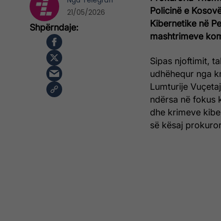
Nga
Telegrafi
Policinë e Kosovë
21/05/2026
Kibernetike në Pe
mashtrimeve kompj
Sipas njoftimit, 
udhëhequr nga kr
Lumturije Vuçetaj
ndërsa në fokus 
dhe krimeve kiber
së kësaj prokuror