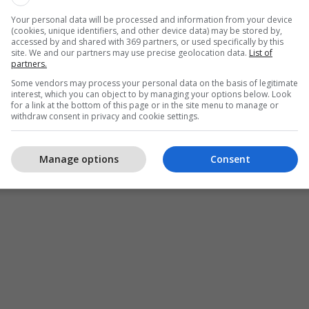
licia u bënë apel qytetarëve që të tregojnë kujdes
Your personal data will be processed and information from your device
shtrimeve në rrjetet sociale, mesazheve të
(cookies, unique identifiers, and other device data) may be stored by,
on, si dhe formave të tjera të komunikimit
accessed by and shared with 369 partners, or used specifically by this
site. We and our partners may use precise geolocation data.
List of
nd të përdoren për mashtrim apo keqpërdorim.
partners.
Some vendors may process your personal data on the basis of legitimate
t se Prokuroria Themelore në Pejë mbetet e
interest, which you can object to by managing your options below. Look
for a link at the bottom of this page or in the site menu to manage or
uftimin e krimeve kibernetike dhe mashtrimeve
withdraw consent in privacy and cookie settings.
ilat janë përcaktuar si një nga prioritetet kryesore
për vitin 2026. /Telegrafi/
Manage options
Consent