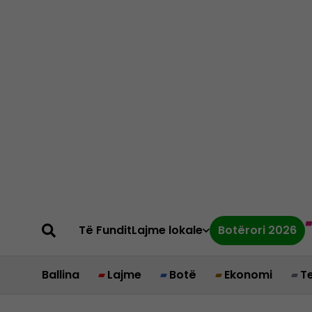
Të Fundit
Lajme lokale
Botërori 2026
Ballina
Lajme
Botë
Ekonomi
T