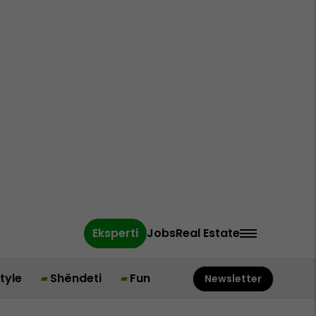
Eksperti
Jobs
Real Estate
style
Shëndeti
Fun
Newsletter