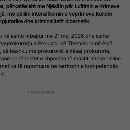
s, përkatësisht me Njësitin për Luftimin e Krimeve
jë, me qëllim intensifikimin e veprimeve kundër
uterike dhe kriminalitetit kibernetik.
takimi është mbajtur më 21 maj 2026 dhe është
yeprokurorja e Prokurorisë Themelore në Pejë,
, së bashku me prokurorët e kësaj prokurorie,
kanë qenë rastet e shpeshta të mashtrimeve online
netike të raportuara në territorin e kompetencës
ie.