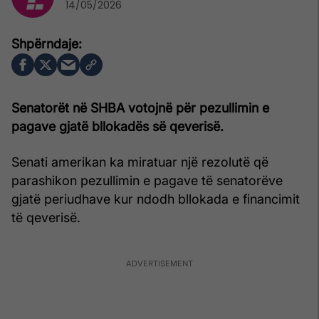
14/05/2026
Senatorët në SHBA votojnë për pezullimin e
pagave gjatë bllokadës së qeverisë.
Senati amerikan ka miratuar një rezolutë që
parashikon pezullimin e pagave të senatorëve
gjatë periudhave kur ndodh bllokada e financimit
të qeverisë.