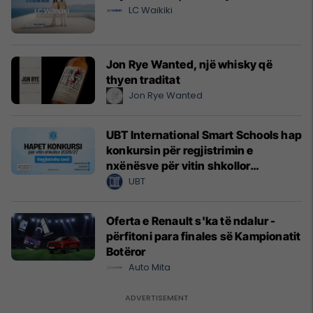
LC Waikiki
Jon Rye Wanted, një whisky që
thyen traditat
Jon Rye Wanted
UBT International Smart Schools hap
konkursin për regjistrimin e
nxënësve për vitin shkollor
2026/2027
UBT
Oferta e Renault s'ka të ndalur -
përfitoni para finales së Kampionatit
Botëror
Auto Mita