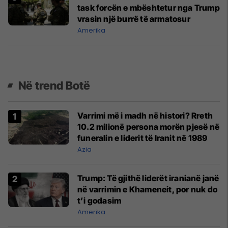
task forcën e mbështetur nga Trump
vrasin një burrë të armatosur
Amerika
Në trend Botë
Varrimi më i madh në histori? Rreth
10.2 milionë persona morën pjesë në
funeralin e liderit të Iranit në 1989
Azia
Trump: Të gjithë liderët iranianë janë
në varrimin e Khameneit, por nuk do
t’i godasim
Amerika