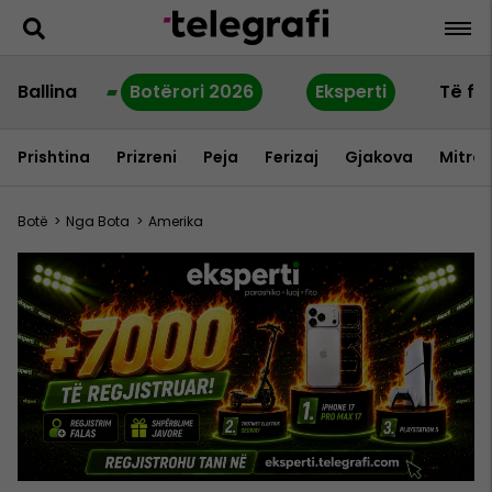
Ballina
Botërori 2026
Eksperti
Të fu
Prishtina
Prizreni
Peja
Ferizaj
Gjakova
Mitrov
Botë
>
Nga Bota
>
Amerika