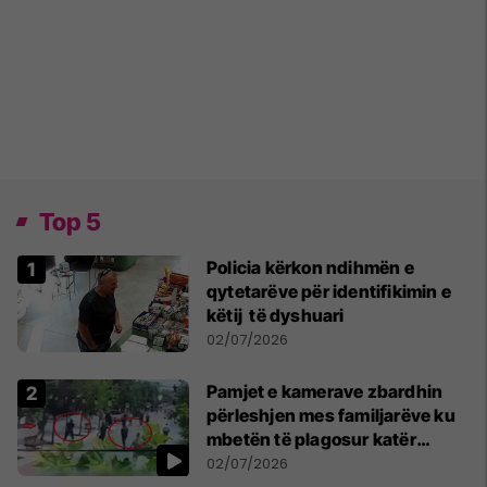
Top 5
Policia kërkon ndihmën e
qytetarëve për identifikimin e
këtij të dyshuari
02/07/2026
Pamjet e kamerave zbardhin
përleshjen mes familjarëve ku
mbetën të plagosur katër
persona
02/07/2026