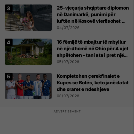
25-vjeçarja shqiptare diplomon
në Danimarkë, punimi për
luftën në Kosovë vlerësohet me
notën më të lartë
04/07/2026
16 fëmijë të mbajtur të mbyllur
në një dhomë në Ohio për 4 vjet
shpëtohen - tani ata i pret një
sfidë e madhe
05/07/2026
Kompletohen çerekfinalet e
Kupës së Botës, këto janë datat
dhe oraret e ndeshjeve
08/07/2026