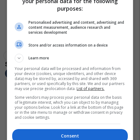
your personal data for the following
purposes:
Personalised advertising and content, advertising and
content measurement, audience research and
services development
Store and/or access information on a device
Kongresi Amerikan
Shba
Senati Amerikan
Learn more
Your personal data will be processed and information from
your device (cookies, unique identifiers, and other device
data) may be stored by, accessed by and shared with 369
partners, or used specifically by this site. We and our partners
may use precise geolocation data.
List of partners.
Some vendors may process your personal data on the basis
of legitimate interest, which you can object to by managing
your options below. Look for a link at the bottom of this page
or in the site menu to manage or withdraw consent in privacy
and cookie settings.
Consent