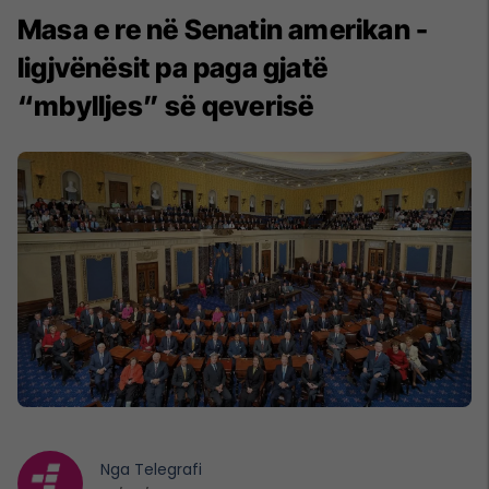
Masa e re në Senatin amerikan -
ligjvënësit pa paga gjatë
“mbylljes” së qeverisë
Nga
Telegrafi