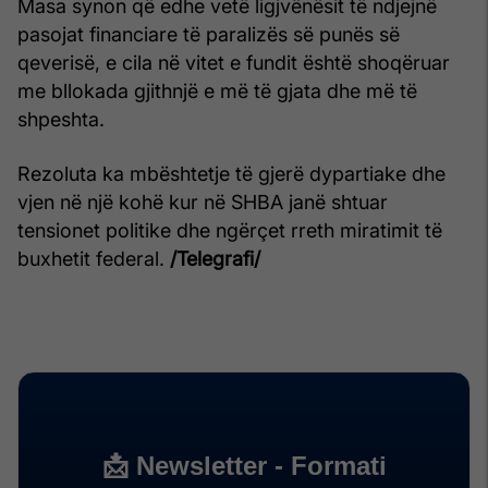
Masa synon që edhe vetë ligjvënësit të ndjejnë
pasojat financiare të paralizës së punës së
qeverisë, e cila në vitet e fundit është shoqëruar
me bllokada gjithnjë e më të gjata dhe më të
shpeshta.
Rezoluta ka mbështetje të gjerë dypartiake dhe
vjen në një kohë kur në SHBA janë shtuar
tensionet politike dhe ngërçet rreth miratimit të
buxhetit federal.
/Telegrafi/