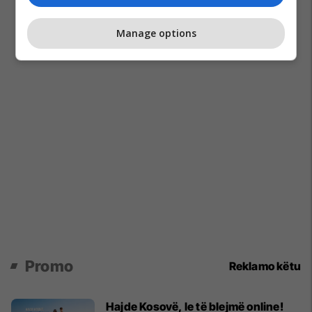
Manage options
Promo
Reklamo këtu
Hajde Kosovë, le të blejmë online!