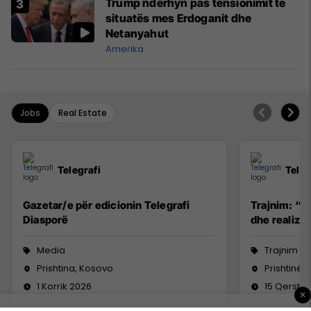
Trump ndërhyn pas tensionimit të
situatës mes Erdoganit dhe
Netanyahut
Amerika
Jobs
Real Estate
Telegrafi
Teleg
Gazetar/e për edicionin Telegrafi
Trajnim: “R
Diasporë
dhe realizim
Media
Trajnim d
Prishtina, Kosovo
Prishtinë
1 Korrik 2026
15 Qersho
×