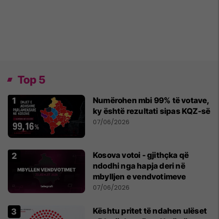
Top 5
Numërohen mbi 99% të votave,
ky është rezultati sipas KQZ-së
07/06/2026
Kosova votoi - gjithçka që
ndodhi nga hapja deri në
mbylljen e vendvotimeve
07/06/2026
Kështu pritet të ndahen ulëset