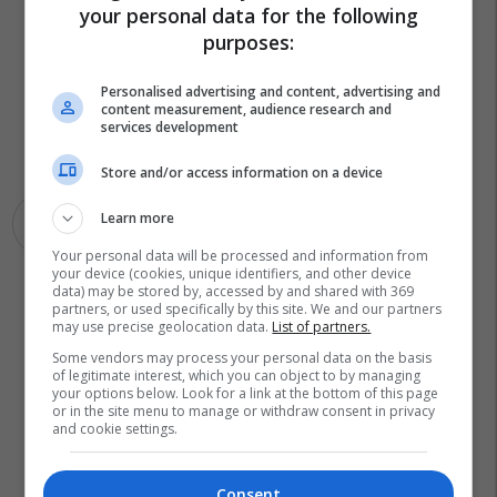
your personal data for the following
purposes:
Personalised advertising and content, advertising and
content measurement, audience research and
services development
Store and/or access information on a device
Learn more
Zgjedhjet Lokale - Mk
Your personal data will be processed and information from
your device (cookies, unique identifiers, and other device
data) may be stored by, accessed by and shared with 369
partners, or used specifically by this site. We and our partners
may use precise geolocation data.
List of partners.
Some vendors may process your personal data on the basis
of legitimate interest, which you can object to by managing
your options below. Look for a link at the bottom of this page
or in the site menu to manage or withdraw consent in privacy
and cookie settings.
Consent