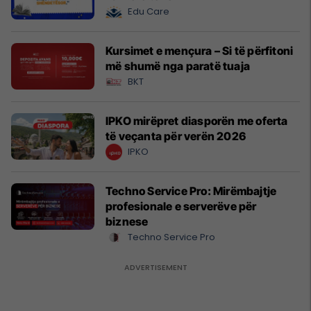
Edu Care
Kursimet e mençura – Si të përfitoni
më shumë nga paratë tuaja
BKT
IPKO mirëpret diasporën me oferta
të veçanta për verën 2026
IPKO
Techno Service Pro: Mirëmbajtje
profesionale e serverëve për
biznese
Techno Service Pro