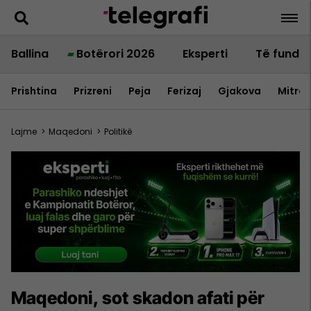
Ballina
Botërori 2026
Eksperti
Të fundit
Prishtina
Prizreni
Peja
Ferizaj
Gjakova
Mitrov
Lajme
>
Maqedoni
>
Politikë
Maqedoni, sot skadon afati për