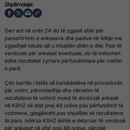
Deri sot në orën 24 do të zgjasë afati për
parashtrimin e ankesava dhe padive në lidhje me
zgjedhjet lokale që u mbajtën ditën e diel. Pasi të
vendoset për ankesat eventuale, do të mësohen
edhe rezultatet zyrtare përfundimtare për rrethin
e parë.
Çdo bartës i listës së kandidatëve në procedurën
për votim, përmbledhje dhe vërtetim të
rezultateve të votimit mund të dorëzojë ankesë
në KSHZ në afat prej 48 orëve pas përfundimit të
votimeve, gjegjësisht pas shpalljes së rezultateve
të para, ndërsa KSHZ është e detyruar të vendosë
për ankesat në afat prej 48 orëve, përcjell