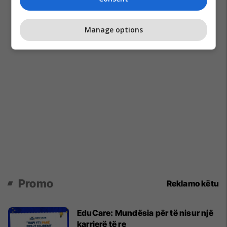
Manage options
Promo
Reklamo këtu
EduCare: Mundësia për të nisur një
karrierë të re