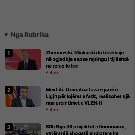
Nga Rubrika
Zhernovski: Mickoski do të shkojë
në zgjedhje sepse rejtingu i tij është
në rënie të lirë
Politikë
Mexhiti: U miratua faza e parë e
Ligjit për lojërat e fatit, realizohet një
nga premtimet e VLEN-it
Politikë
BDI: Nga 36 projektet e financuara,
vetëm një shoqatë shqiptare ka