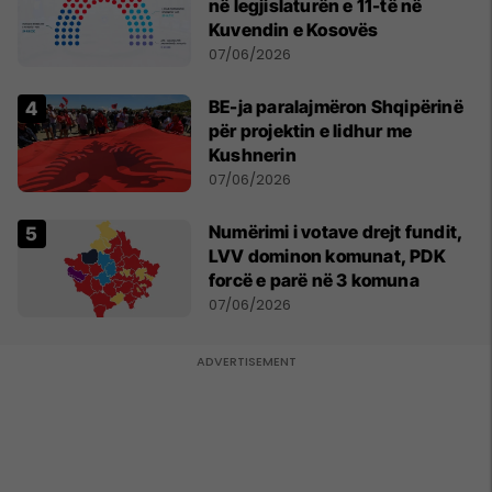
në legjislaturën e 11-të në
Kuvendin e Kosovës
07/06/2026
BE-ja paralajmëron Shqipërinë
për projektin e lidhur me
Kushnerin
07/06/2026
Numërimi i votave drejt fundit,
LVV dominon komunat, PDK
forcë e parë në 3 komuna
07/06/2026