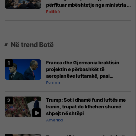
përfituar mbështetje nga ministria e
Marrëdhënieve Ndërmjet
Politikë
Bashkësive
Në trend Botë
Franca dhe Gjermania braktisin
projektin e përbashkët të
aeroplanëve luftarakë, pasi
kompanitë nuk arrijnë marrëveshje
Evropa
Trump: Sot i dhamë fund luftës me
Iranin, trupat do kthehen shumë
shpejt në shtëpi
Amerika