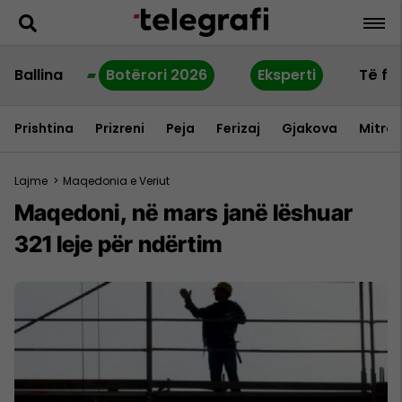
Ballina
Botërori 2026
Eksperti
Të fu
Prishtina
Prizreni
Peja
Ferizaj
Gjakova
Mitrov
Lajme
>
Maqedonia e Veriut
Maqedoni, në mars janë lëshuar
321 leje për ndërtim