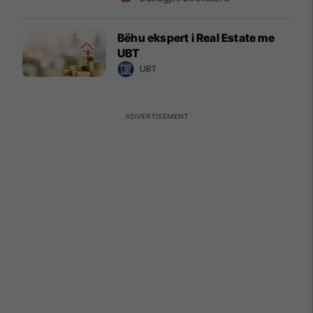
Bëhu ekspert i Real Estate me
UBT
UBT