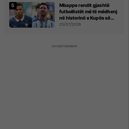
Mbappe rendit gjashtë
futbollistët më të mëdhenj
në historinë e Kupës së
Botës, Messi mbetet i dyti
23/07/2026