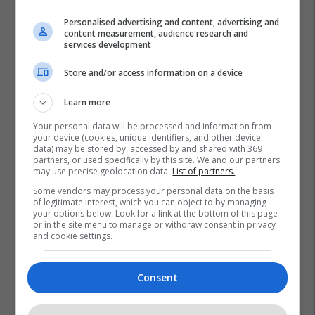
Personalised advertising and content, advertising and
content measurement, audience research and
services development
Store and/or access information on a device
Learn more
Your personal data will be processed and information from
your device (cookies, unique identifiers, and other device
data) may be stored by, accessed by and shared with 369
partners, or used specifically by this site. We and our partners
may use precise geolocation data.
List of partners.
Some vendors may process your personal data on the basis
of legitimate interest, which you can object to by managing
your options below. Look for a link at the bottom of this page
Ndërtimet Pa Leje - Mk
Eshs - Mk
or in the site menu to manage or withdraw consent in privacy
and cookie settings.
Consent