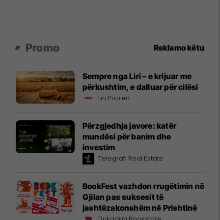
Promo
Reklamo këtu
Sempre nga Liri – e krijuar me
përkushtim, e dalluar për cilësi
Liri Prizren
Përzgjedhja javore: katër
mundësi për banim dhe
investim
Telegrafi Real Estate
BookFest vazhdon rrugëtimin në
Gjilan pas suksesit të
jashtëzakonshëm në Prishtinë
Dukagjini Bookstore