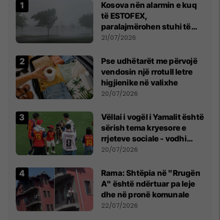
Kosova nën alarmin e kuq
të ESTOFEX,
paralajmërohen stuhi të
fuqishme me breshër dhe
21/07/2026
erëra të forta
Pse udhëtarët me përvojë
vendosin një rrotull letre
higjienike në valixhe
20/07/2026
Vëllai i vogël i Yamalit është
sërish tema kryesore e
rrjeteve sociale - vodhi
vëmendjen pas finales së
20/07/2026
Kupës së Botës
Rama: Shtëpia në "Rrugën
A" është ndërtuar pa leje
dhe në pronë komunale
22/07/2026