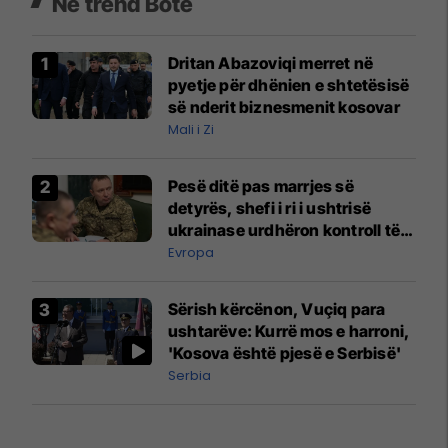
Në trend Botë
Dritan Abazoviqi merret në
pyetje për dhënien e shtetësisë
së nderit biznesmenit kosovar
Mali i Zi
Pesë ditë pas marrjes së
detyrës, shefi i ri i ushtrisë
ukrainase urdhëron kontroll të
madh
Evropa
Sërish kërcënon, Vuçiq para
ushtarëve: Kurrë mos e harroni,
'Kosova është pjesë e Serbisë'
Serbia