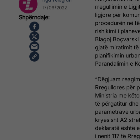
Nga
Telegrafi
rregullimin e Ligj
17/06/2022
ligjore për komuna
procedurën në të 
rishikimi i planev
Blagoj Boçvarski 
gjatë miratimit të
planifikimin urba
Parandalimin e Ko
“Dëgjuam reagime
Rregullores për p
Ministria me kë
të përgatitur dhe
parametrave urba
kryesisht A2 streh
deklaratë është 
i nenit 117 të Rr