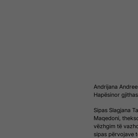
Andrijana Andreev
Hapësinor gjithas
Sipas Slagjana Ta
Maqedoni, thekso
vëzhgim të vazh
sipas përvojave 