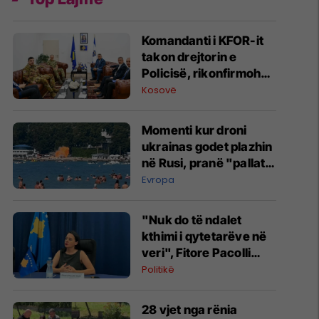
Komandanti i KFOR-it
takon drejtorin e
Policisë, rikonfirmohet
partneriteti për
Kosovë
Kosovën
Momenti kur droni
ukrainas godet plazhin
në Rusi, pranë "pallatit
të Putinit"
Evropa
"Nuk do të ndalet
kthimi i qytetarëve në
veri", Fitore Pacolli
dënon sulmin ndaj
Politikë
familjes Berisha në
Zveçan
28 vjet nga rënia