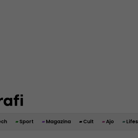
ech
Sport
Magazina
Cult
Ajo
Life