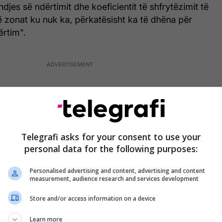
djes së ndërtimit dhe koeficientit të shfrytëzimit të
 zonat ku nuk ka, përkatësisht ka të dhëna për
ërtim".
Telegrafi asks for your consent to use your
personal data for the following purposes:
Personalised advertising and content, advertising and content
measurement, audience research and services development
Store and/or access information on a device
Learn more