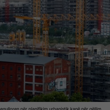
gulloren për planifikim urbanistik kanë për qëllim