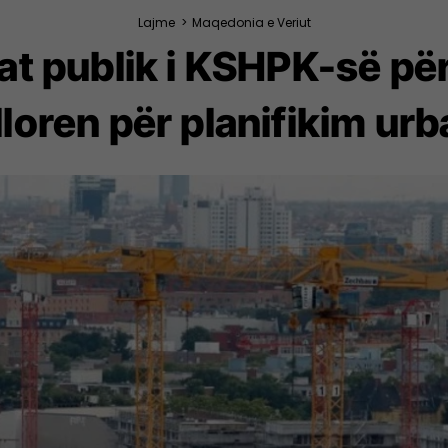
Lajme
>
Maqedonia e Veriut
t publik i KSHPK-së pë
loren për planifikim urb