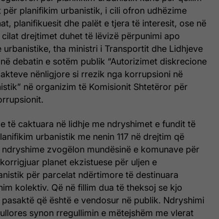
it për planifikim urbanistik, i cili ofron udhëzime
t, planifikuesit dhe palët e tjera të interesit, ose në
cilat drejtimet duhet të lëvizë përpunimi apo
e urbanistike, tha ministri i Transportit dhe Lidhjeve
në debatin e sotëm publik “Autorizimet diskrecione
 akteve nënligjore si rrezik nga korrupsioni në
nistik” në organizim të Komisionit Shtetëror për
rrupsionit.
 të caktuara në lidhje me ndryshimet e fundit të
lanifikim urbanistik me nenin 117 në drejtim që
to ndryshime zvogëlon mundësinë e komunave për
 korrigjuar planet ekzistuese për uljen e
nistik për parcelat ndërtimore të destinuara
im kolektiv. Që në fillim dua të theksoj se kjo
e pasaktë që është e vendosur në publik. Ndryshimi
egullores synon rregullimin e mëtejshëm me vlerat