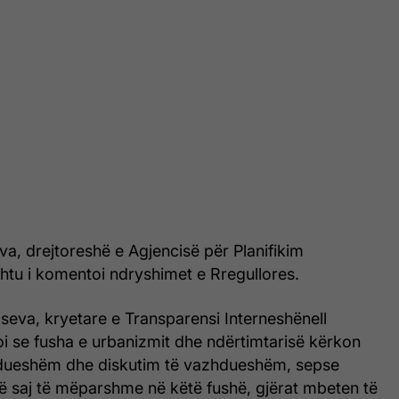
a, drejtoreshë e Agjencisë për Planifikim
htu i komentoi ndryshimet e Rregullores.
seva, kryetare e Transparensi Interneshënell
i se fusha e urbanizmit dhe ndërtimtarisë kërkon
dueshëm dhe diskutim të vazhdueshëm, sepse
të saj të mëparshme në këtë fushë, gjërat mbeten të