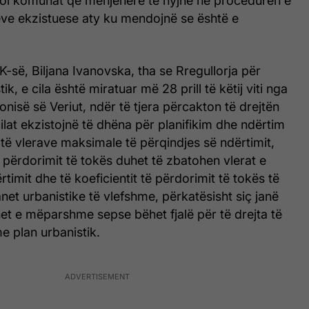
joi komunat që menjëherë të hyjnë në procedurën e
neve ekzistuese aty ku mendojnë se është e
-së, Biljana Ivanovska, tha se Rregullorja për
tik, e cila është miratuar më 28 prill të këtij viti nga
isë së Veriut, ndër të tjera përcakton të drejtën
cilat ekzistojnë të dhëna për planifikim dhe ndërtim
 të vlerave maksimale të përqindjes së ndërtimit,
e përdorimit të tokës duhet të zbatohen vlerat e
timit dhe të koeficientit të përdorimit të tokës të
net urbanistike të vlefshme, përkatësisht siç janë
net e mëparshme sepse bëhet fjalë për të drejta të
e plan urbanistik.