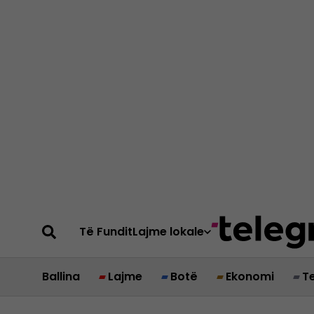
Të Fundit
Lajme lokale
Ballina
Lajme
Botë
Ekonomi
T