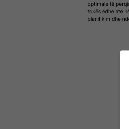
optimale të përqin
tokës edhe atë në
planifikim dhe nd