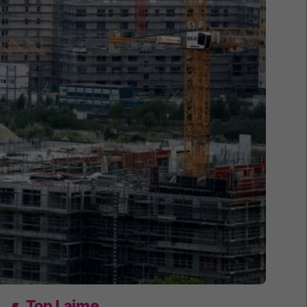
Top Lajme