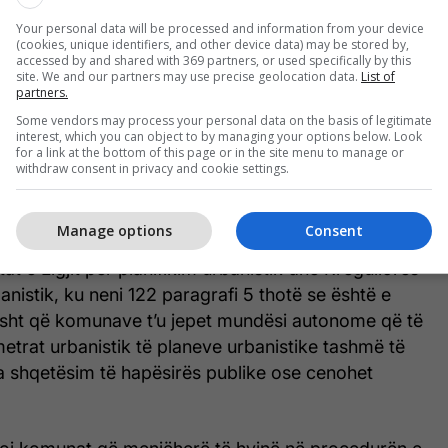
Rregullores nuk derogon nga dispozitat e Ligjit për
Your personal data will be processed and information from your device
stik për përputhshmërinë hierarkike dhe horizontale
(cookies, unique identifiers, and other device data) may be stored by,
accessed by and shared with 369 partners, or used specifically by this
tike me planet nga niveli më i lartë i planifikimit. Të
site. We and our partners may use precise geolocation data.
List of
 nga ndryshimi i Rregullores i referohen lokacioneve
partners.
k është realizuar si i tillë, më saktë ka lëshuar leje
Some vendors may process your personal data on the basis of legitimate
interest, which you can object to by managing your options below. Look
 tjera kontraktuale, pra jo rastësisht është
for a link at the bottom of this page or in the site menu to manage or
 ka të dhëna për planifikim dhe ndërtim”, tha
withdraw consent in privacy and cookie settings.
Manage options
Consent
 së planeve urbanistike, theksoi Boçvarski, duhet të
at e Ligjit për planifikim urbanistik dhe Rregullores
anistik, ku neni 122 paragrafi 5 thotë se është e
sisht që komunave t’u jepet mundësi autonome që të
trat urbanistik të planeve urbanistike tashmë të
a shqetësim të hapësirës publike ose cenohet