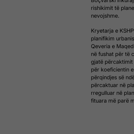
Boçvarski inkura
rishikimit të pla
nevojshme.
Kryetarja e KSHPK
planifikim urbanis
Qeveria e Maqedon
në fushat për të 
gjatë përcaktimit
për koeficientin 
përqindjes së ndër
përcaktuar në pla
rregulluar në pla
fituara më parë m