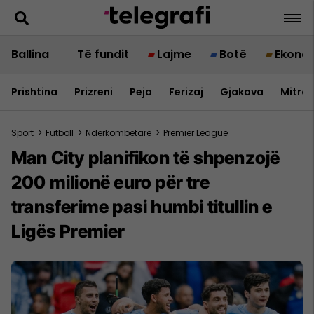
Ballina
Të fundit
Lajme
Botë
Ekono
Prishtina
Prizreni
Peja
Ferizaj
Gjakova
Mitrov
Sport
>
Futboll
>
Ndërkombëtare
>
Premier League
Man City planifikon të shpenzojë
200 milionë euro për tre
transferime pasi humbi titullin e
Ligës Premier