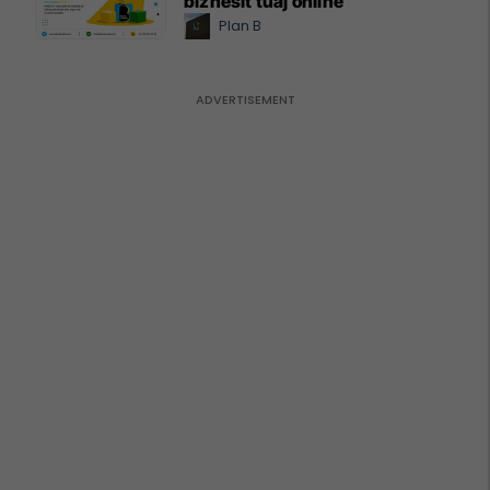
biznesit tuaj online
Plan B