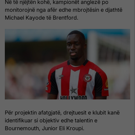
Në të njëjtën kohë, kampionët anglezë po
monitorojnë nga afër edhe mbrojtësin e djathtë
Michael Kayode të Brentford.
Për projektin afatgjatë, drejtuesit e klubit kanë
identifikuar si objektiv edhe talentin e
Bournemouth, Junior Eli Kroupi.