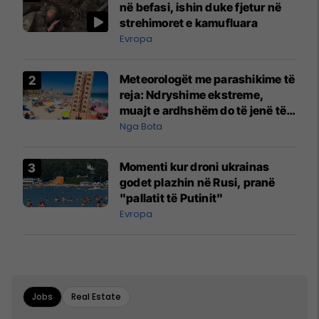
në befasi, ishin duke fjetur në
strehimoret e kamufluara
Evropa
Meteorologët me parashikime të
reja: Ndryshime ekstreme,
muajt e ardhshëm do të jenë të
pazakontë
Nga Bota
Momenti kur droni ukrainas
godet plazhin në Rusi, pranë
"pallatit të Putinit"
Evropa
Jobs
Real Estate