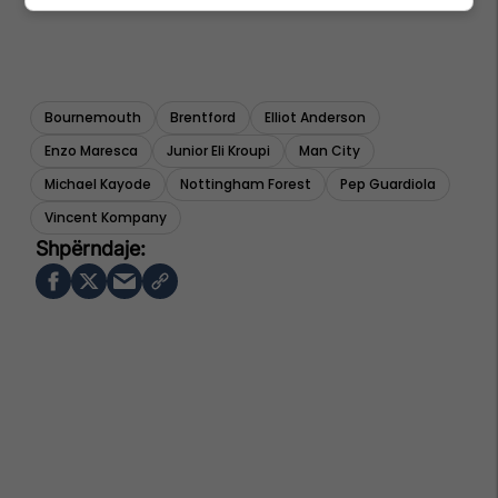
Bournemouth
Brentford
Elliot Anderson
Enzo Maresca
Junior Eli Kroupi
Man City
Michael Kayode
Nottingham Forest
Pep Guardiola
Vincent Kompany