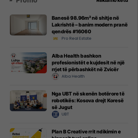
Promo
Reklamo këtu
Banesë 98.96m² në shitje në
Lakrishtë – banim modern pranë
qendrës #16060
Pro Real Estate
Alba Health bashkon
profesionistët e kujdesit në një
rrjet të përbashkët në Zvicër
Alba Health
Nga UBT në skenën botërore të
robotikës: Kosova drejt Koresë
së Jugut
UBT
Plan B Creative rrit ndikimin e