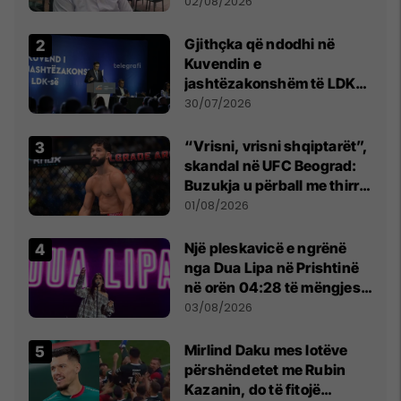
dikush e tradhtoi në
02/08/2026
Beograd
Gjithçka që ndodhi në
Kuvendin e
jashtëzakonshëm të LDK-
së
30/07/2026
“Vrisni, vrisni shqiptarët”,
skandal në UFC Beograd:
Buzukja u përball me thirrje
anti-shqiptare nga
01/08/2026
tribunat
Një pleskavicë e ngrënë
nga Dua Lipa në Prishtinë
në orën 04:28 të mëngjesit
- dhe bota digjitale serbe
03/08/2026
shpall gjendjen e luftës
Mirlind Daku mes lotëve
përshëndetet me Rubin
Kazanin, do të fitojë