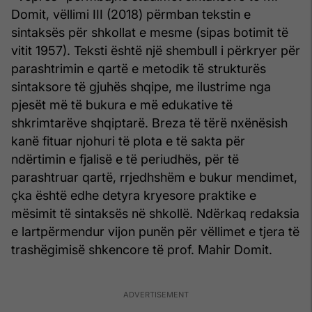
Domit, vëllimi III (2018) përmban tekstin e
sintaksës për shkollat e mesme (sipas botimit të
vitit 1957). Teksti është një shembull i përkryer për
parashtrimin e qartë e metodik të strukturës
sintaksore të gjuhës shqipe, me ilustrime nga
pjesët më të bukura e më edukative të
shkrimtarëve shqiptarë. Breza të tërë nxënësish
kanë fituar njohuri të plota e të sakta për
ndërtimin e fjalisë e të periudhës, për të
parashtruar qartë, rrjedhshëm e bukur mendimet,
çka është edhe detyra kryesore praktike e
mësimit të sintaksës në shkollë. Ndërkaq redaksia
e lartpërmendur vijon punën për vëllimet e tjera të
trashëgimisë shkencore të prof. Mahir Domit.