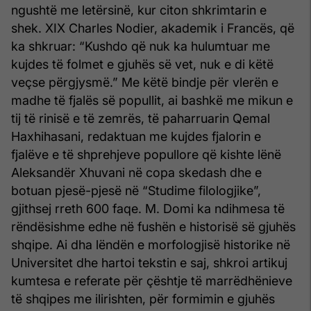
ngushtë me letërsinë, kur citon shkrimtarin e
shek. XIX Charles Nodier, akademik i Francës, që
ka shkruar: “Kushdo që nuk ka hulumtuar me
kujdes të folmet e gjuhës së vet, nuk e di këtë
veçse përgjysmë.” Me këtë bindje për vlerën e
madhe të fjalës së popullit, ai bashkë me mikun e
tij të rinisë e të zemrës, të paharruarin Qemal
Haxhihasani, redaktuan me kujdes fjalorin e
fjalëve e të shprehjeve popullore që kishte lënë
Aleksandër Xhuvani në copa skedash dhe e
botuan pjesë-pjesë në “Studime filologjike”,
gjithsej rreth 600 faqe. M. Domi ka ndihmesa të
rëndësishme edhe në fushën e historisë së gjuhës
shqipe. Ai dha lëndën e morfologjisë historike në
Universitet dhe hartoi tekstin e saj, shkroi artikuj
kumtesa e referate për çështje të marrëdhënieve
të shqipes me ilirishten, për formimin e gjuhës