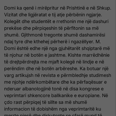
Domi ka qenë i mirëpritur në Prishtinë e në Shkup.
Vizitat dhe ligjëratat e tij atje përbënin ngjarje.
Kolegët dhe studentët e rrethonin me një dashuri
prekëse dhe përpiqeshin të përfitonin sa më
shumë. Gjithmonë tregonte shumë dashamirësi
ndaj tyre dhe kthehej përherë i ngazëllyer. M.
Domi është edhe një nga gjuhëtarët shqiptarë më
të njohur në botën e jashtme. Kishte marrëdhënie
të drejtpërdrejta me mjaft kolegë në lindje e në
perëndim dhe në botën arbëreshe. Ka botuar një
varg artikujsh në revista e përmbledhje studimesh
me njohje ndërkombëtare dhe ka përfaqësuar e
nderuar albanologjinë tonë në disa kongrese e
veprimtari shkencore ballkanike e europiane. Në
çdo rast përpiqej të sillte sa më shumë
informacion të dobishëm nga veprimtaritë ku
merrte pjesë dhe diskutonte se çfarë mund të