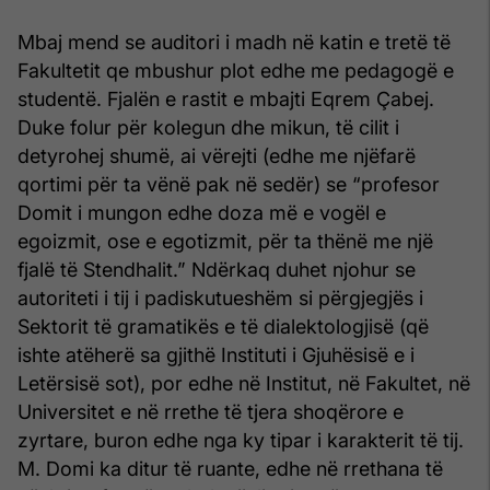
Mbaj mend se auditori i madh në katin e tretë të
Fakultetit qe mbushur plot edhe me pedagogë e
studentë. Fjalën e rastit e mbajti Eqrem Çabej.
Duke folur për kolegun dhe mikun, të cilit i
detyrohej shumë, ai vërejti (edhe me njëfarë
qortimi për ta vënë pak në sedër) se “profesor
Domit i mungon edhe doza më e vogël e
egoizmit, ose e egotizmit, për ta thënë me një
fjalë të Stendhalit.” Ndërkaq duhet njohur se
autoriteti i tij i padiskutueshëm si përgjegjës i
Sektorit të gramatikës e të dialektologjisë (që
ishte atëherë sa gjithë Instituti i Gjuhësisë e i
Letërsisë sot), por edhe në Institut, në Fakultet, në
Universitet e në rrethe të tjera shoqërore e
zyrtare, buron edhe nga ky tipar i karakterit të tij.
M. Domi ka ditur të ruante, edhe në rrethana të