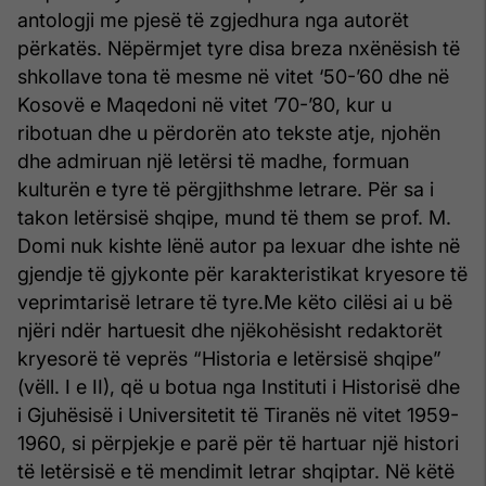
antologji me pjesë të zgjedhura nga autorët
përkatës. Nëpërmjet tyre disa breza nxënësish të
shkollave tona të mesme në vitet ‘50-’60 dhe në
Kosovë e Maqedoni në vitet ’70-’80, kur u
ribotuan dhe u përdorën ato tekste atje, njohën
dhe admiruan një letërsi të madhe, formuan
kulturën e tyre të përgjithshme letrare. Për sa i
takon letërsisë shqipe, mund të them se prof. M.
Domi nuk kishte lënë autor pa lexuar dhe ishte në
gjendje të gjykonte për karakteristikat kryesore të
veprimtarisë letrare të tyre.Me këto cilësi ai u bë
njëri ndër hartuesit dhe njëkohësisht redaktorët
kryesorë të veprës “Historia e letërsisë shqipe”
(vëll. I e II), që u botua nga Instituti i Historisë dhe
i Gjuhësisë i Universitetit të Tiranës në vitet 1959-
1960, si përpjekje e parë për të hartuar një histori
të letërsisë e të mendimit letrar shqiptar. Në këtë