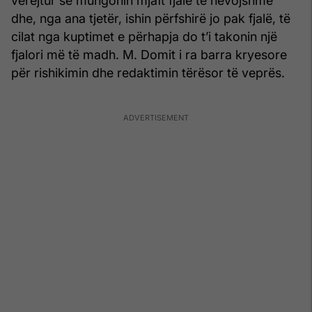
vërejtur se mungonin mjaft fjalë të nevojshme
dhe, nga ana tjetër, ishin përfshirë jo pak fjalë, të
cilat nga kuptimet e përhapja do t’i takonin një
fjalori më të madh. M. Domit i ra barra kryesore
për rishikimin dhe redaktimin tërësor të veprës.