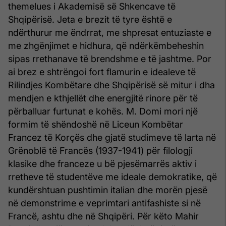
themelues i Akademisë së Shkencave të
Shqipërisë. Jeta e brezit të tyre është e
ndërthurur me ëndrrat, me shpresat entuziaste e
me zhgënjimet e hidhura, që ndërkëmbeheshin
sipas rrethanave të brendshme e të jashtme. Por
ai brez e shtrëngoi fort flamurin e idealeve të
Rilindjes Kombëtare dhe Shqipërisë së mitur i dha
mendjen e kthjellët dhe energjitë rinore për të
përballuar furtunat e kohës. M. Domi mori një
formim të shëndoshë në Liceun Kombëtar
Francez të Korçës dhe gjatë studimeve të larta në
Grënoblë të Francës (1937-1941) për filologji
klasike dhe franceze u bë pjesëmarrës aktiv i
rretheve të studentëve me ideale demokratike, që
kundërshtuan pushtimin italian dhe morën pjesë
në demonstrime e veprimtari antifashiste si në
Francë, ashtu dhe në Shqipëri. Për këto Mahir