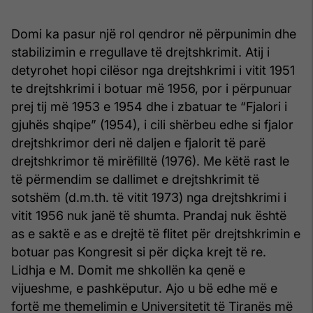
Domi ka pasur një rol qendror në përpunimin dhe
stabilizimin e rregullave të drejtshkrimit. Atij i
detyrohet hopi cilësor nga drejtshkrimi i vitit 1951
te drejtshkrimi i botuar më 1956, por i përpunuar
prej tij më 1953 e 1954 dhe i zbatuar te “Fjalori i
gjuhës shqipe” (1954), i cili shërbeu edhe si fjalor
drejtshkrimor deri në daljen e fjalorit të parë
drejtshkrimor të mirëfilltë (1976). Me këtë rast le
të përmendim se dallimet e drejtshkrimit të
sotshëm (d.m.th. të vitit 1973) nga drejtshkrimi i
vitit 1956 nuk janë të shumta. Prandaj nuk është
as e saktë e as e drejtë të flitet për drejtshkrimin e
botuar pas Kongresit si për diçka krejt të re.
Lidhja e M. Domit me shkollën ka qenë e
vijueshme, e pashkëputur. Ajo u bë edhe më e
fortë me themelimin e Universitetit të Tiranës më