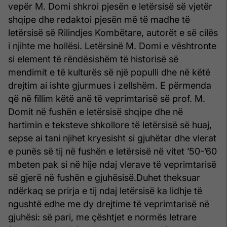
vepër M. Domi shkroi pjesën e letërsisë së vjetër
shqipe dhe redaktoi pjesën më të madhe të
letërsisë së Rilindjes Kombëtare, autorët e së cilës
i njihte me hollësi. Letërsinë M. Domi e vështronte
si element të rëndësishëm të historisë së
mendimit e të kulturës së një populli dhe në këtë
drejtim ai ishte gjurmues i zellshëm. E përmenda
që në fillim këtë anë të veprimtarisë së prof. M.
Domit në fushën e letërsisë shqipe dhe në
hartimin e teksteve shkollore të letërsisë së huaj,
sepse ai tani njihet kryesisht si gjuhëtar dhe vlerat
e punës së tij në fushën e letërsisë në vitet ’50-’60
mbeten pak si në hije ndaj vlerave të veprimtarisë
së gjerë në fushën e gjuhësisë.Duhet theksuar
ndërkaq se prirja e tij ndaj letërsisë ka lidhje të
ngushtë edhe me dy drejtime të veprimtarisë në
gjuhësi: së pari, me çështjet e normës letrare