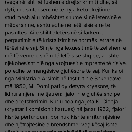
(veçanërisht në fushën e drejtshkrimit) dhe, së
dyti, me sintaksën: në të dyja këto drejtime
studimesh ai u mbështet shumë si në letërsinë e
mëparshme, ashtu edhe në letërsisë e re të
pasluftës. Ai e shihte letërsinë si farkën e
përpunimit e të kristalizimit të normës letrare në
tërësinë e saj. Si një nga lexuesit më të zellshëm e
më të vëmendshëm të letërsisë shqipe, ai ishte
njëkohësisht një nga vrojtuesit e mprehtë të risive,
po edhe të mangësive gjuhësore të saj. Kur kaloi
nga Ministria e Arsimit në Institutin e Shkencave
më 1950, M. Domi pati dy detyra kryesore, të
lidhura njëra me tjetrën: fjalorin e gjuhës shqipe
dhe drejtshkrimin. Kur u nda nga jeta K. Cipoja
(kryetar i komisionit hartues) në janar 1952, fjalori
kishte përfunduar, por nuk kishte arritur njësinë
dhe njëtrajtësinë e brendshme; veç kësaj ishte