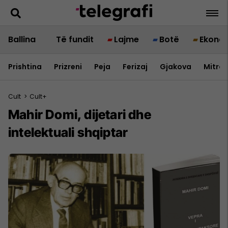
Ballina
Të fundit
Lajme
Botë
Ekono
Prishtina
Prizreni
Peja
Ferizaj
Gjakova
Mitrov
Cult
>
Cult+
Mahir Domi, dijetari dhe
intelektuali shqiptar