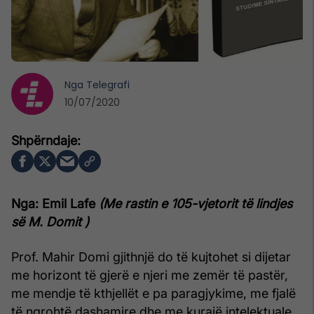
Nga
Telegrafi
10/07/2020
Nga: Emil Lafe
(Me rastin e 105-vjetorit të lindjes
së M. Domit )
Prof. Mahir Domi gjithnjë do të kujtohet si dijetar
me horizont të gjerë e njeri me zemër të pastër,
me mendje të kthjellët e pa paragjykime, me fjalë
të ngrohtë dashamire dhe me kurajë intelektuale