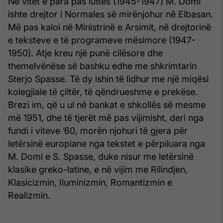
Në vitet e para pas luftës (1945-1947) M. Domi
ishte drejtor i Normales së mirënjohur në Elbasan.
Më pas kaloi në Ministrinë e Arsimit, në drejtorinë
e teksteve e të programeve mësimore (1947-
1950). Atje kreu një punë cilësore dhe
themelvënëse së bashku edhe me shkrimtarin
Sterjo Spasse. Të dy ishin të lidhur me një miqësi
kolegjiale të çiltër, të qëndrueshme e prekëse.
Brezi im, që u ul në bankat e shkollës së mesme
më 1951, dhe të tjerët më pas vijimisht, deri nga
fundi i viteve ’60, morën njohuri të gjera për
letërsinë europiane nga tekstet e përpiluara nga
M. Domi e S. Spasse, duke nisur me letërsinë
klasike greko-latine, e në vijim me Rilindjen,
Klasicizmin, Iluminizmin, Romantizmin e
Realizmin.