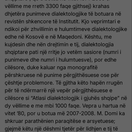
vëllime me rreth 3300 faqe gjithsej) krahas
dhjetëra punimeve dialektologjike të botuara në
revistën shkencore të Institutit. Kjo veprimtari e
ndikoi për zhvillimin e hulumtimeve dialektologjike
edhe në Kosovë e në Maqedoni. Kështu, me
kujdesin dhe nën drejtimin e tij, dialektologjia
shqiptare pati një rritje jo vetëm sasiore (numri i
punimeve dhe numri i hulumtuesve), por edhe
cilësore, duke kaluar nga monografitë
përshkruese në punime përgjithësuese ose për
çështje problemore. Të gjitha këto hapën rrugën
për të ndërmarrë një vepër përgjithësuese e
cilësore si “Atlasi dialektologjik i gjuhës shqipe” në
dy vëllime e me mbi 1000 faqe. Vepra u hartua në
vitet ’80, por u botua më 2007-2008. M. Domi ka
shkruar parathënien paraqitëse e arsyetuese;
gjejmë këtu një dëshmi tjetër për lidhjen e tij të