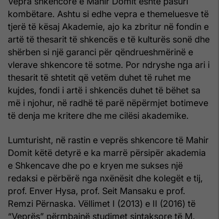
Vepra shkencore e Mahir Domit është pasuri
kombëtare. Ashtu si edhe vepra e themeluesve të
tjerë të kësaj Akademie, ajo ka zbritur në fondin e
artë të thesarit të shkencës e të kulturës sonë dhe
shërben si një garanci për qëndrueshmërinë e
vlerave shkencore të sotme. Por ndryshe nga ari i
thesarit të shtetit që vetëm duhet të ruhet me
kujdes, fondi i artë i shkencës duhet të bëhet sa
më i njohur, në radhë të parë nëpërmjet botimeve
të denja me kritere dhe me cilësi akademike.
Lumturisht, në rastin e veprës shkencore të Mahir
Domit këtë detyrë e ka marrë përsipër akademia
e Shkencave dhe po e kryen me sukses një
redaksi e përbërë nga nxënësit dhe kolegët e tij,
prof. Enver Hysa, prof. Seit Mansaku e prof.
Remzi Përnaska. Vëllimet I (2013) e II (2016) të
“Veprës” përmbajnë studimet sintaksore të M.