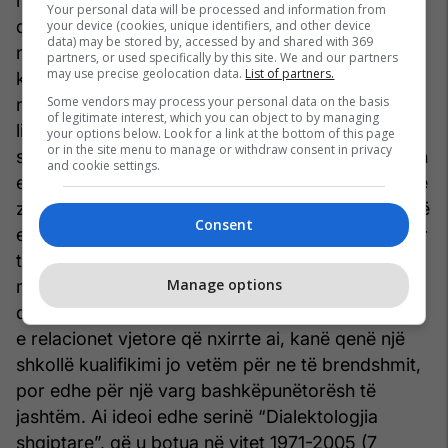
mijëra skeda, që dolën nga vjelja sistematike e
Your personal data will be processed and information from
qindra veprave letrare e të gjinive të tjera, përsëri
your device (cookies, unique identifiers, and other device
data) may be stored by, accessed by and shared with 369
nën drejtimin dhe me pjesëmarrjen e tij. M. Domi
partners, or used specifically by this site. We and our partners
may use precise geolocation data.
List of partners.
ka qenë i bindur për rëndësinë e shumanshme të
Some vendors may process your personal data on the basis
njohjes së plotë e sa më të hollësishme të
of legitimate interest, which you can object to by managing
ligjërimeve dialektore të shqipes, qoftë për
your options below. Look for a link at the bottom of this page
or in the site menu to manage or withdraw consent in privacy
studimet diakronike, qoftë për studimet në fushën
and cookie settings.
e gjuhës së sotme.Ai luftoi me këmbëngulje për të
zgjeruar sektorin (asnjëherë kjo nuk ka qenë punë
Consent
e lehtë) dhe ndërtoi një program shumëvjeçar për
të mbuluar gjithë territorin e vendit me skica e
Manage options
monografi dialektore. Diskutimet e punimeve
dialektologjike nën drejtimin e tij dhe përfundimet
e relacionet vjetore që nxirrte ai, kanë qenë një
shkollë kualifikimi jo vetëm për ne të brendshmit,
por edhe për një varg bashkëpunëtorësh të
jashtëm. Ai ideoi edhe serinë “Dialektologjia
shqiptare”, që u botua në vitet 1971-2005 (7