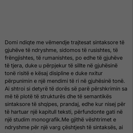
Domi ndiqte me vëmendje trajtesat sintaksore të
gjuhëve të ndryshme, sidomos të rusishtes, të
frëngjishtes, të rumanishtes, po edhe të gjuhëve
të tjera, duke u përpjekur të sillte në gjuhësinë
tonë risitë e kësaj disipline e duke nxitur
përpunimin e një mendimi të ri në gjuhësinë tonë.
Ai shtroi si detyrë të dorës së parë përshkrimin sa
më të plotë të strukturës dhe të semantikës
sintaksore të shqipes, prandaj, edhe kur nisej për
të hartuar një kapitull teksti, përfundonte gati në
një studim monografik.Me gjithë vështrimet e
ndryshme për një varg çështjesh të sintaksës, ai