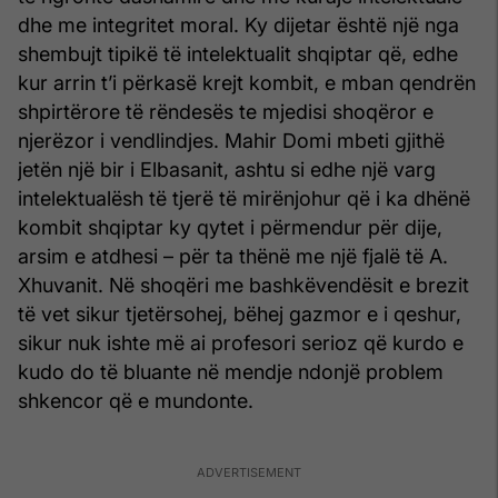
dhe me integritet moral. Ky dijetar është një nga
shembujt tipikë të intelektualit shqiptar që, edhe
kur arrin t’i përkasë krejt kombit, e mban qendrën
shpirtërore të rëndesës te mjedisi shoqëror e
njerëzor i vendlindjes. Mahir Domi mbeti gjithë
jetën një bir i Elbasanit, ashtu si edhe një varg
intelektualësh të tjerë të mirënjohur që i ka dhënë
kombit shqiptar ky qytet i përmendur për dije,
arsim e atdhesi – për ta thënë me një fjalë të A.
Xhuvanit. Në shoqëri me bashkëvendësit e brezit
të vet sikur tjetërsohej, bëhej gazmor e i qeshur,
sikur nuk ishte më ai profesori serioz që kurdo e
kudo do të bluante në mendje ndonjë problem
shkencor që e mundonte.