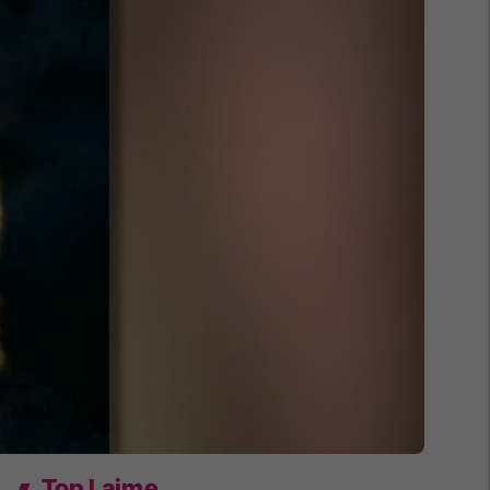
Top Lajme