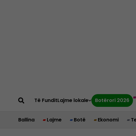
Të Fundit
Lajme lokale
Botërori 2026
Ballina
Lajme
Botë
Ekonomi
T