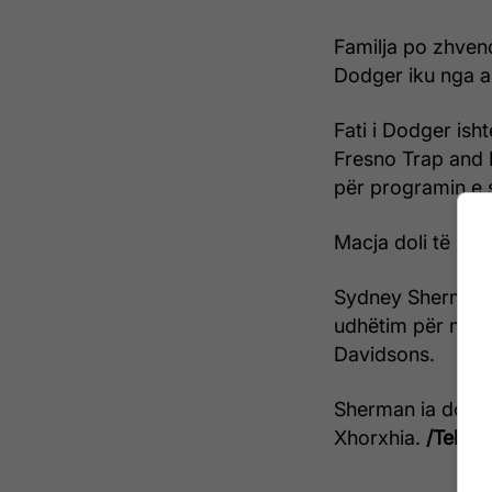
Familja po zhvend
Dodger iku nga a
Fati i Dodger isht
Fresno Trap and 
për programin e st
Macja doli të ish
Sydney Sherman n
udhëtim për në Fl
Davidsons.
Sherman ia dorëzo
Xhorxhia.
/Telegr