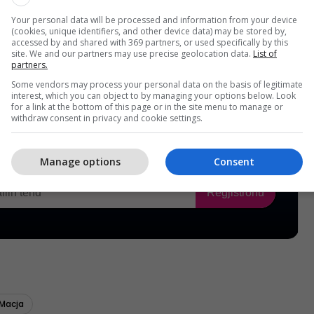
Your personal data will be processed and information from your device
(cookies, unique identifiers, and other device data) may be stored by,
accessed by and shared with 369 partners, or used specifically by this
site. We and our partners may use precise geolocation data.
List of
partners.
Some vendors may process your personal data on the basis of legitimate
interest, which you can object to by managing your options below. Look
for a link at the bottom of this page or in the site menu to manage or
withdraw consent in privacy and cookie settings.
Manage options
Consent