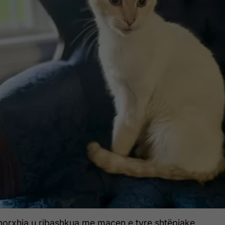
Xhorxhia u ribashkua me macen e tyre shtëpiake