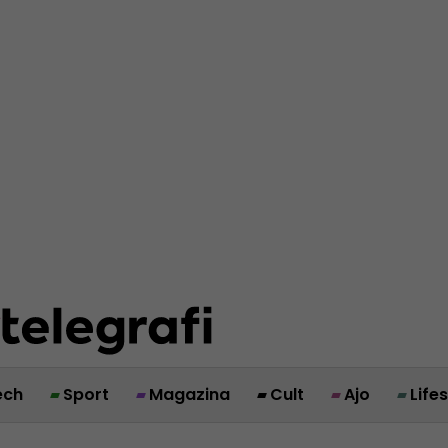
ech
Sport
Magazina
Cult
Ajo
Life