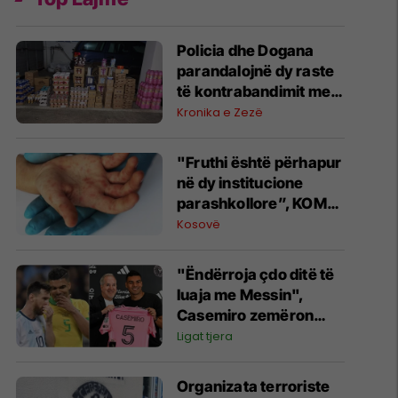
Policia dhe Dogana
parandalojnë dy raste
të kontrabandimit me
mallra në kufi me
Kronika e Zezë
Serbinë
"Fruthi është përhapur
në dy institucione
parashkollore”, KOMF:
Duhet të zbatojnë në
Kosovë
mënyrë rigoroze
kërkesat për vaksinim
"Ëndërroja çdo ditë të
luaja me Messin",
Casemiro zemëron
tifozët e Real Madridit
Ligat tjera
Organizata terroriste