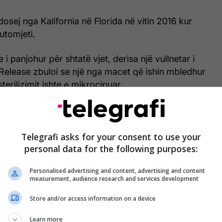
osej nga Kalifornia në Florida në vitin 2016 kur
utomjeti.
e i panjohur për shtatë vjet, derisa një vullnetar i
Release zbuloi se një nga macet që ishin mbledhur
erilizimit ishte e mikroçipuar.
te Dodger.
ga Fresno TNR kishte planifikuar tashmë një
Telegrafi asks for your consent to use your
orida dhe bëri rregullime për t'u takuar me familjen
personal data for the following purposes:
Personalised advertising and content, advertising and content
measurement, audience research and services development
i Dodger familjes, e cila e çoi në shtëpi në
afi/
Store and/or access information on a device
Learn more