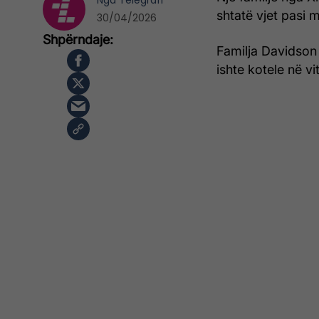
Nga
Telegrafi
shtatë vjet pasi 
30/04/2026
Familja Davidson 
ishte kotele në vi