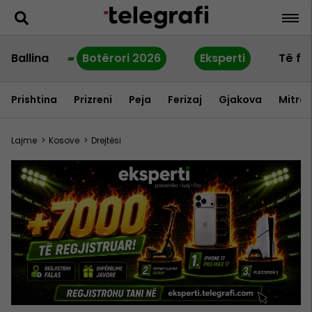
Ballina
Botërori 2026
Eksperti
Të fu
Prishtina
Prizreni
Peja
Ferizaj
Gjakova
Mitrov
Lajme
>
Kosove
>
Drejtësi