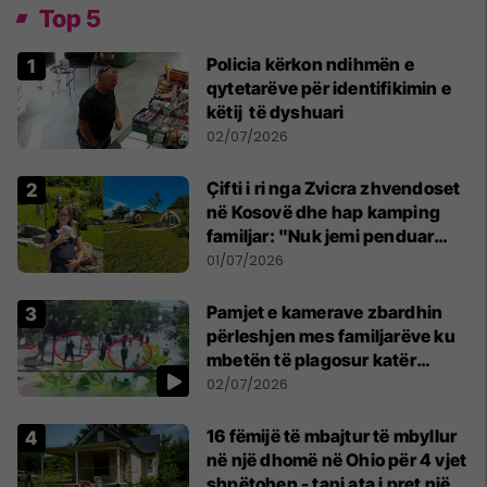
Top 5
Policia kërkon ndihmën e
qytetarëve për identifikimin e
këtij të dyshuari
02/07/2026
Çifti i ri nga Zvicra zhvendoset
në Kosovë dhe hap kamping
familjar: "Nuk jemi penduar
asnjë ditë"
01/07/2026
Pamjet e kamerave zbardhin
përleshjen mes familjarëve ku
mbetën të plagosur katër
persona
02/07/2026
16 fëmijë të mbajtur të mbyllur
në një dhomë në Ohio për 4 vjet
shpëtohen - tani ata i pret një