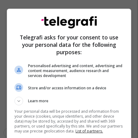
Telegrafi asks for your consent to use
your personal data for the following
purposes:
Personalised advertising and content, advertising and
content measurement, audience research and
services development
Store and/or access information on a device
Learn more
Your personal data will be processed and information from
your device (cookies, unique identifiers, and other device
data) may be stored by, accessed by and shared with 369
partners, or used specifically by this site. We and our partners
may use precise geolocation data.
List of partners.
Skenderaj
Policia E Kosovës
Plagosje Me Armë