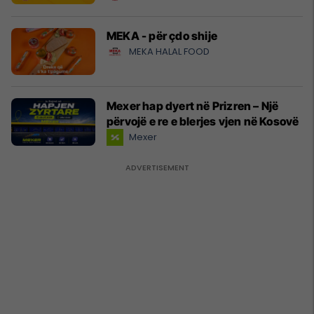
MEKA - për çdo shije
MEKA HALAL FOOD
Mexer hap dyert në Prizren – Një
përvojë e re e blerjes vjen në Kosovë
Mexer