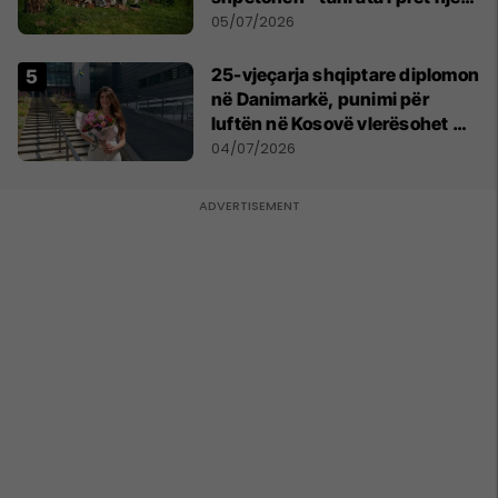
sfidë e madhe
05/07/2026
25-vjeçarja shqiptare diplomon
në Danimarkë, punimi për
luftën në Kosovë vlerësohet me
notën më të lartë
04/07/2026