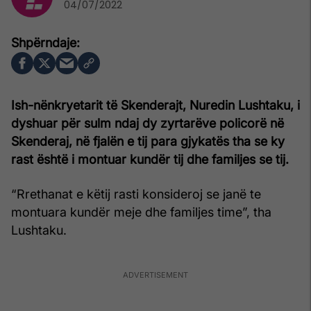
04/07/2022
Ish-nënkryetarit të Skenderajt, Nuredin Lushtaku, i
dyshuar për sulm ndaj dy zyrtarëve policorë në
Skenderaj, në fjalën e tij para gjykatës tha se ky
rast është i montuar kundër tij dhe familjes se tij.
“Rrethanat e këtij rasti konsideroj se janë te
montuara kundër meje dhe familjes time”, tha
Lushtaku.