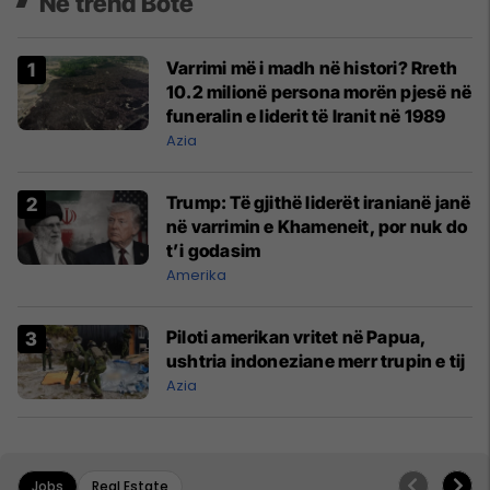
Në trend Botë
Varrimi më i madh në histori? Rreth
10.2 milionë persona morën pjesë në
funeralin e liderit të Iranit në 1989
Azia
Trump: Të gjithë liderët iranianë janë
në varrimin e Khameneit, por nuk do
t’i godasim
Amerika
Piloti amerikan vritet në Papua,
ushtria indoneziane merr trupin e tij
Azia
Jobs
Real Estate