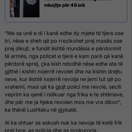
mbajtje për 48 orë
“Me sa unë e di i kanë edhe dy mjete të tjera ose
tri, nëse e sheh që po rrezikohet prej masës ose
prej dikujt, e fundit është mundësia e përdorimit
të armës, nga policet e tjerë e kam parë që kanë
përdorë sprej, çka kish ndodhë nëse edhe ata të
gjithë i kishin nxjerrë revolet dhe na kishin drejtu
neve, kur është nxjerrë revolja ne jemi tut që po
vrahemi, masi që ka gjujt polici me revole, secili
veprim ka qenë i ndikuar nga frika e te shtënave,
dhe për me ja hjeke revolen mos me vra dikon”,
ka thënë Lushtaku në gjykatë.
Ai ka shtuar se askush nuk ka nevoje të ketë frik
prej tyre, as policia dhe as prokuroria.