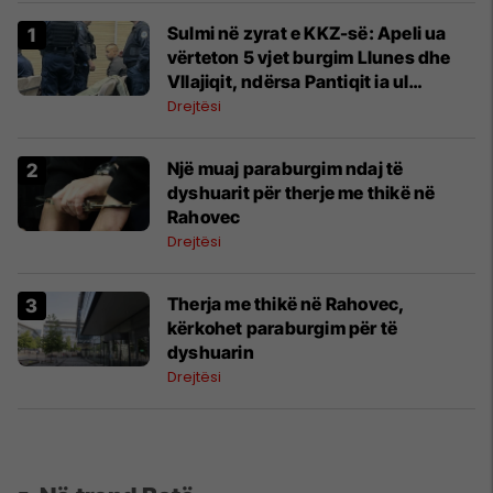
Sulmi në zyrat e KKZ-së: Apeli ua
vërteton 5 vjet burgim Llunes dhe
Vllajiqit, ndërsa Pantiqit ia ul
dënimin për një vit
Drejtësi
Një muaj paraburgim ndaj të
dyshuarit për therje me thikë në
Rahovec
Drejtësi
Therja me thikë në Rahovec,
kërkohet paraburgim për të
dyshuarin
Drejtësi