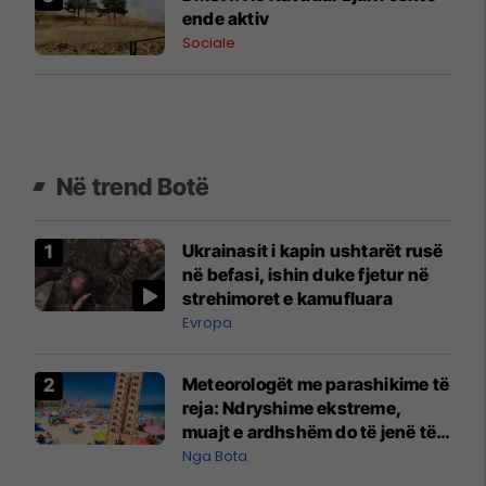
ende aktiv
Sociale
Në trend Botë
Ukrainasit i kapin ushtarët rusë
në befasi, ishin duke fjetur në
strehimoret e kamufluara
Evropa
Meteorologët me parashikime të
reja: Ndryshime ekstreme,
muajt e ardhshëm do të jenë të
pazakontë
Nga Bota