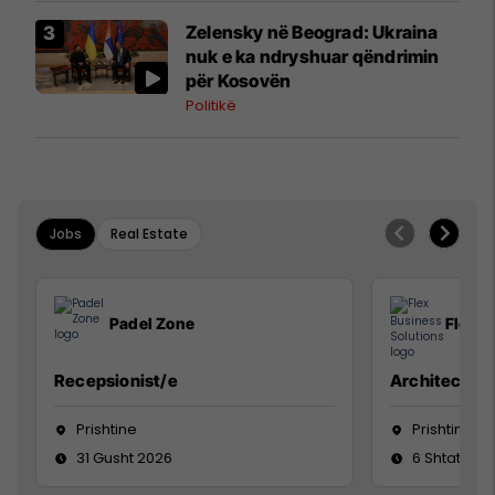
Zelensky në Beograd: Ukraina
nuk e ka ndryshuar qëndrimin
për Kosovën
Politikë
Jobs
Real Estate
Padel Zone
Flex B
Recepsionist/e
Architect
Prishtine
Prishtinë
31 Gusht 2026
6 Shtator 2