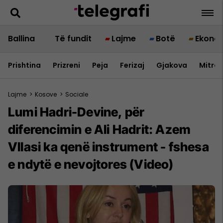
Ballina
Të fundit
Lajme
Botë
Ekono
Prishtina
Prizreni
Peja
Ferizaj
Gjakova
Mitrov
Lajme
>
Kosove
>
Sociale
Lumi Hadri-Devine, për
diferencimin e Ali Hadrit: Azem
Vllasi ka qenë instrument - fshesa
e ndytë e nevojtores (Video)