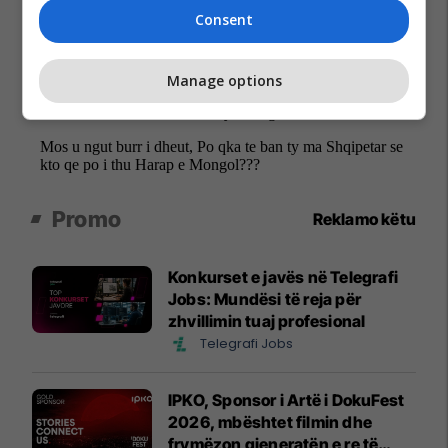
Consent
Manage options
Promo
Reklamo këtu
Konkurset e javës në Telegrafi
Jobs: Mundësi të reja për
zhvillimin tuaj profesional
Telegrafi Jobs
IPKO, Sponsor i Artë i DokuFest
2026, mbështet filmin dhe
frymëzon gjeneratën e re të