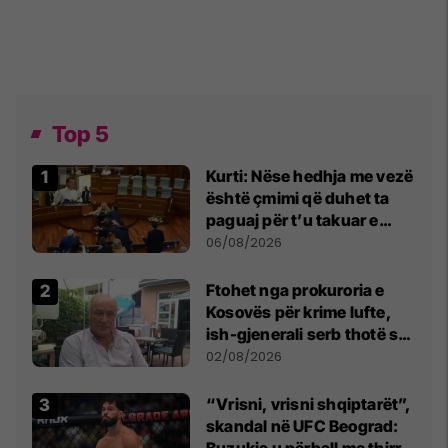
Top 5
Kurti: Nëse hedhja me vezë
është çmimi që duhet ta
paguaj për t’u takuar e
bashkëbiseduar jam i
06/08/2026
lumtur ta bëj këtë
Ftohet nga prokuroria e
Kosovës për krime lufte,
ish-gjenerali serb thotë se
dikush e tradhtoi në
02/08/2026
Beograd
“Vrisni, vrisni shqiptarët”,
skandal në UFC Beograd:
Buzukja u përball me thirrje