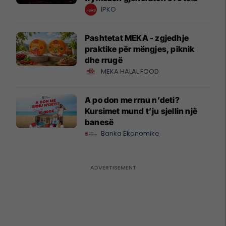
krijuesve
IPKO
Pashtetat MEKA - zgjedhje
praktike për mëngjes, piknik
dhe rrugë
MEKA HALAL FOOD
A po don me rrnu n’deti?
Kursimet mund t’ju sjellin një
banesë
Banka Ekonomike