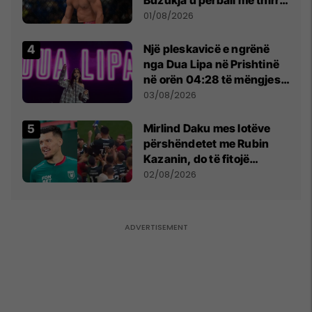
anti-shqiptare nga
01/08/2026
tribunat
Një pleskavicë e ngrënë
nga Dua Lipa në Prishtinë
në orën 04:28 të mëngjesit
- dhe bota digjitale serbe
03/08/2026
shpall gjendjen e luftës
Mirlind Daku mes lotëve
përshëndetet me Rubin
Kazanin, do të fitojë
miliona te Spartak Moska
02/08/2026