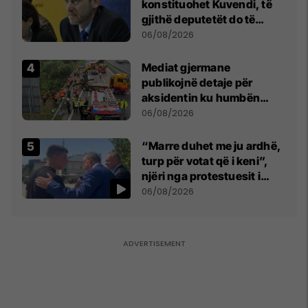
konstituohet Kuvendi, të
gjithë deputetët do të
bëjnë shkelje të rëndë
06/08/2026
kushtetuese
Mediat gjermane
publikojnë detaje për
aksidentin ku humbën
jetën tre mërgimtarë nga
06/08/2026
Komogllava e Ferizajt
“Marre duhet me ju ardhë,
turp për votat që i keni”,
njëri nga protestuesit i
drejtohet Bedri Hamzës
06/08/2026