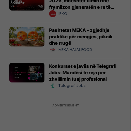
2026, mbështet filmin dhe
frymëzon gjeneratën e re të
krijuesve
IPKO
Pashtetat MEKA - zgjedhje
praktike për mëngjes, piknik
dhe rrugë
MEKA HALAL FOOD
Konkurset e javës në Telegrafi
Jobs: Mundësi të reja për
zhvillimin tuaj profesional
Telegrafi Jobs