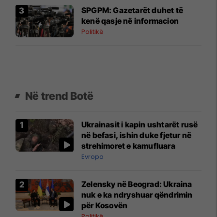
SPGPM: Gazetarët duhet të
kenë qasje në informacion
Politikë
Në trend Botë
Ukrainasit i kapin ushtarët rusë
në befasi, ishin duke fjetur në
strehimoret e kamufluara
Evropa
Zelensky në Beograd: Ukraina
nuk e ka ndryshuar qëndrimin
për Kosovën
Politikë