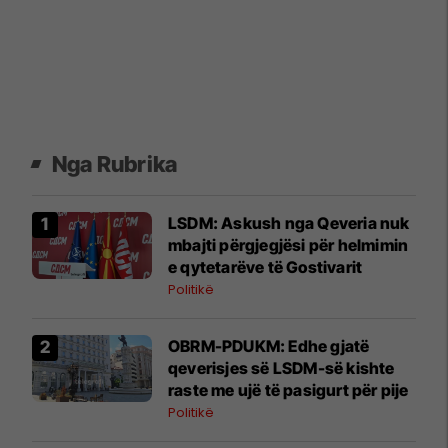
Nga Rubrika
LSDM: Askush nga Qeveria nuk
mbajti përgjegjësi për helmimin
e qytetarëve të Gostivarit
Politikë
OBRM-PDUKM: Edhe gjatë
qeverisjes së LSDM-së kishte
raste me ujë të pasigurt për pije
Politikë