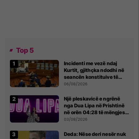
Top 5
Incidenti me vezë ndaj
Kurtit, gjithçka ndodhi në
seancën konstituive të
Kuvendit
06/08/2026
Një pleskavicë e ngrënë
nga Dua Lipa në Prishtinë
në orën 04:28 të mëngjesit
- dhe bota digjitale serbe
03/08/2026
shpall gjendjen e luftës
Deda: Nëse deri nesër nuk