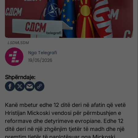
LSDM
LSDM
Nga
Telegrafi
19/05/2026
Kanë mbetur edhe 12 ditë deri në afatin që vetë
Hristijan Mickoski vendosi për përmbushjen e
reformave dhe detyrimeve evropiane. Edhe 12
ditë deri në një zhgënjim tjetër të madh dhe një
premtim tjetër të paplotësuar nga Mickoski,