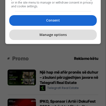
or in the site menu to manage or withdraw consent in privacy
and cookie settings.
Consent
Manage options
Promo
Reklamo këtu
Një hap më afër pronës së duhur
– zbuloni përzgjedhjen javore në
Telegrafi Real Estate
Telegrafi Real Estate
IPKO, Sponsor i Artë i DokuFest