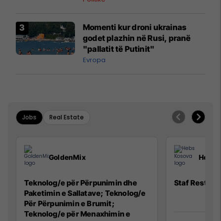
Momenti kur droni ukrainas
godet plazhin në Rusi, pranë
"pallatit të Putinit"
Evropa
Jobs
Real Estate
GoldenMix
Hebs 
Teknolog/e për Përpunimin dhe
Staf Restora
Paketimin e Sallatave; Teknolog/e
Për Përpunimin e Brumit;
Teknolog/e për Menaxhimin e