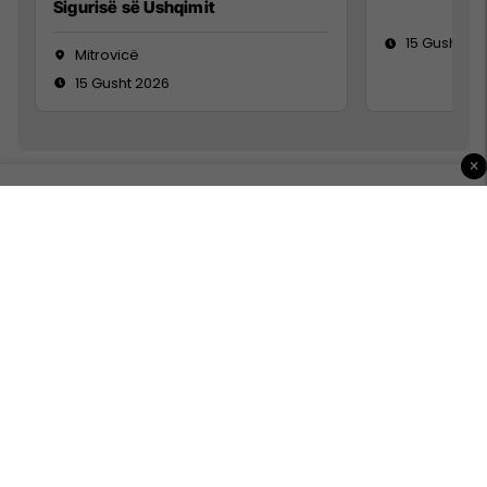
Sigurisë së Ushqimit
15 Gusht 20
Mitrovicë
15 Gusht 2026
×