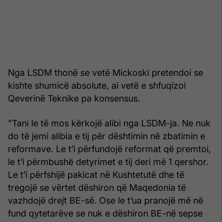
Nga LSDM thonë se vetë Mickoski pretendoi se
kishte shumicë absolute, ai vetë e shfuqizoi
Qeverinë Teknike pa konsensus.
"Tani le të mos kërkojë alibi nga LSDM-ja. Ne nuk
do të jemi alibia e tij për dështimin në zbatimin e
reformave. Le t’i përfundojë reformat që premtoi,
le t’i përmbushë detyrimet e tij deri më 1 qershor.
Le t’i përfshijë pakicat në Kushtetutë dhe të
tregojë se vërtet dëshiron që Maqedonia të
vazhdojë drejt BE-së. Ose le t’ua pranojë më në
fund qytetarëve se nuk e dëshiron BE-në sepse