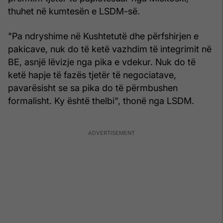
thuhet në kumtesën e LSDM-së.
"Pa ndryshime në Kushtetutë dhe përfshirjen e
pakicave, nuk do të ketë vazhdim të integrimit në
BE, asnjë lëvizje nga pika e vdekur. Nuk do të
ketë hapje të fazës tjetër të negociatave,
pavarësisht se sa pika do të përmbushen
formalisht. Ky është thelbi", thonë nga LSDM.