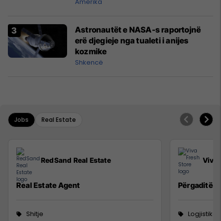
Amerika
Astronautët e NASA-s raportojnë
erë djegieje nga tualeti i anijes
kozmike
Shkencë
Jobs
Real Estate
RedSand Real Estate
Viva 
Real Estate Agent
Përgaditës 
Shitje
Logjistikë