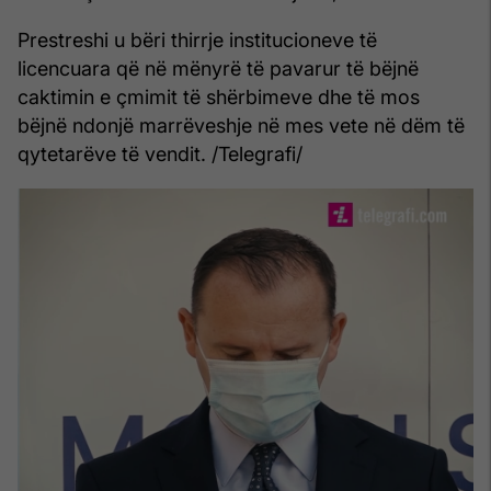
Prestreshi u bëri thirrje institucioneve të
licencuara që në mënyrë të pavarur të bëjnë
caktimin e çmimit të shërbimeve dhe të mos
bëjnë ndonjë marrëveshje në mes vete në dëm të
qytetarëve të vendit. /Telegrafi/