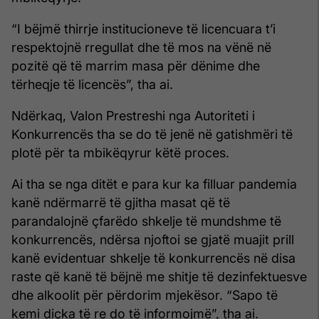
“I bëjmë thirrje institucioneve të licencuara t’i
respektojnë rregullat dhe të mos na vënë në
pozitë që të marrim masa për dënime dhe
tërheqje të licencës”, tha ai.
Ndërkaq, Valon Prestreshi nga Autoriteti i
Konkurrencës tha se do të jenë në gatishmëri të
plotë për ta mbikëqyrur këtë proces.
Ai tha se nga ditët e para kur ka filluar pandemia
kanë ndërmarrë të gjitha masat që të
parandalojnë çfarëdo shkelje të mundshme të
konkurrencës, ndërsa njoftoi se gjatë muajit prill
kanë evidentuar shkelje të konkurrencës në disa
raste që kanë të bëjnë me shitje të dezinfektuesve
dhe alkoolit për përdorim mjekësor. “Sapo të
kemi diçka të re do të informojmë”, tha ai.