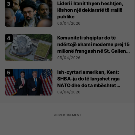
Lideri i Iranit thyen heshtjen,
lëshon një deklaratë të rrallë
publike
06/04/2026
Komuniteti shqiptar do të
ndërtojë xhami moderne prej 15
milionë frangash në St. Gallen
të Zvicrës
05/04/2026
Ish-zyrtari amerikan, Kent:
SHBA-ja do të largohet nga
NATO dhe do ta mbështet
Izraelin në një luftë të
09/04/2026
mundshme me Turqinë në Siri