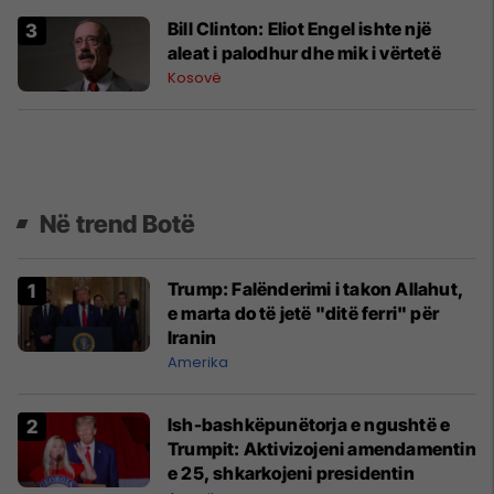
Bill Clinton: Eliot Engel ishte një
aleat i palodhur dhe mik i vërtetë
Kosovë
Në trend Botë
Trump: Falënderimi i takon Allahut,
e marta do të jetë "ditë ferri" për
Iranin
Amerika
Ish-bashkëpunëtorja e ngushtë e
Trumpit: Aktivizojeni amendamentin
e 25, shkarkojeni presidentin