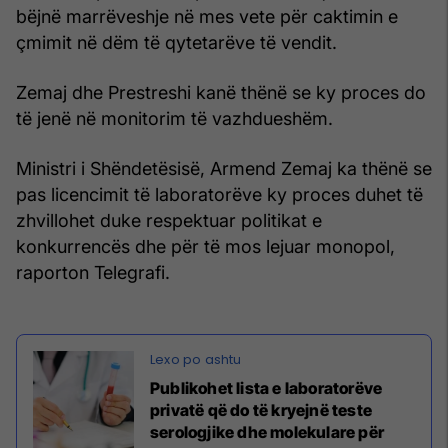
bëjnë marrëveshje në mes vete për caktimin e
çmimit në dëm të qytetarëve të vendit.
Zemaj dhe Prestreshi kanë thënë se ky proces do
të jenë në monitorim të vazhdueshëm.
Ministri i Shëndetësisë, Armend Zemaj ka thënë se
pas licencimit të laboratorëve ky proces duhet të
zhvillohet duke respektuar politikat e
konkurrencës dhe për të mos lejuar monopol,
raporton Telegrafi.
Publikohet lista e laboratorëve
privatë që do të kryejnë teste
serologjike dhe molekulare për