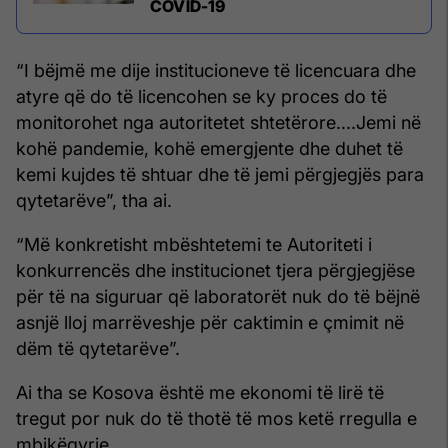
COVID-19
“I bëjmë me dije institucioneve të licencuara dhe
atyre që do të licencohen se ky proces do të
monitorohet nga autoritetet shtetërore....Jemi në
kohë pandemie, kohë emergjente dhe duhet të
kemi kujdes të shtuar dhe të jemi përgjegjës para
qytetarëve”, tha ai.
“Më konkretisht mbështetemi te Autoriteti i
konkurrencës dhe institucionet tjera përgjegjëse
për të na siguruar që laboratorët nuk do të bëjnë
asnjë lloj marrëveshje për caktimin e çmimit në
dëm të qytetarëve”.
Ai tha se Kosova është me ekonomi të lirë të
tregut por nuk do të thotë të mos ketë rregulla e
mbikëqyrje.