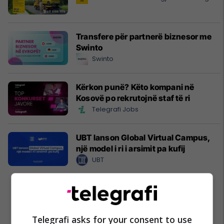
Transfere për partnerë biznesor me
Swinto
Swinto
Kërkon punë? Këto kompani në
Kosovë po rekrutojnë staf të ri
Telegrafi Jobs
UBT lanson Global Virtual Campus,
një model i ri i arsimit pa kufij
UBT
Telegrafi asks for your consent to use