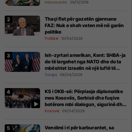
Interesante
29/11/2016
Thaçi flet për gazetën gjermane
FAZ: Nuk e shoh veten më në garën
politike
Politikë
10/04/2026
Ish-zyrtari amerikan, Kent: SHBA-ja
do të largohet nga NATO dhe do ta
mbështet Izraelin në një luftë të
mundshme me Turqinë në Siri
Turqia
09/04/2026
KS i OKB-së: Përplasje diplomatike
mes Kosovës, Serbisë dhe fuqive
botërore mbi dialogun, sigurinë dhe
UNMIK-un
Kosovë
09/04/2026
Vendimi i ri për karburantet, sa