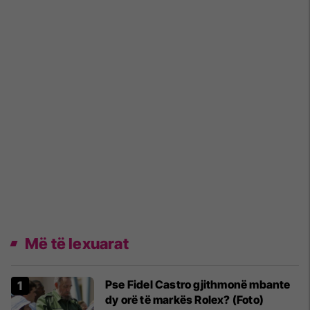
Më të lexuarat
Pse Fidel Castro gjithmonë mbante
dy orë të markës Rolex? (Foto)