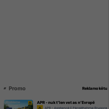
Promo
Reklamo këtu
APR - nuk t’len vet as n’Evropë
APR - Asistencë E Përgjithshme Rrugore