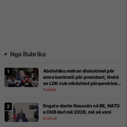
Nga Rubrika
Abdixhiku mohon diskutimet për
emra konkretë për president, thotë
se LDK nuk mbështet përqendrimin
e pushtetit në një parti
Politikë
​Engel e donte Kosovën në BE, NATO
e OKB deri më 2028, më së voni
Kosovë