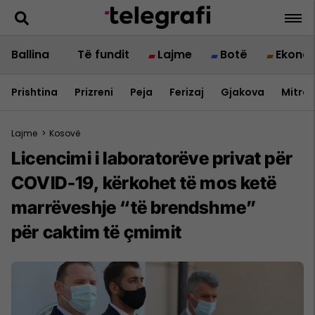
Ballina
Të fundit
Lajme
Botë
Ekono
Prishtina
Prizreni
Peja
Ferizaj
Gjakova
Mitrov
Lajme
>
Kosovë
Licencimi i laboratorëve privat për
COVID-19, kërkohet të mos ketë
marrëveshje “të brendshme”
për caktim të çmimit