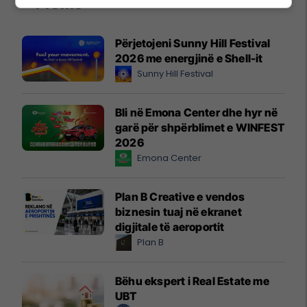
Promo
Reklamo këtu
Përjetojeni Sunny Hill Festival
2026 me energjinë e Shell-it
Sunny Hill Festival
Bli në Emona Center dhe hyr në
garë për shpërblimet e WINFEST
2026
Emona Center
Plan B Creative e vendos
biznesin tuaj në ekranet
digjitale të aeroportit
Plan B
Bëhu ekspert i Real Estate me
UBT