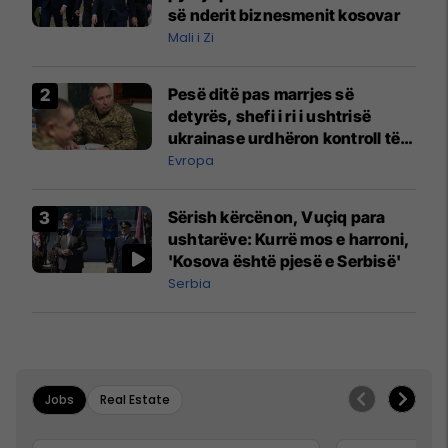
së nderit biznesmenit kosovar
Mali i Zi
Pesë ditë pas marrjes së
detyrës, shefi i ri i ushtrisë
ukrainase urdhëron kontroll të
madh
Evropa
Sërish kërcënon, Vuçiq para
ushtarëve: Kurrë mos e harroni,
'Kosova është pjesë e Serbisë'
Serbia
Jobs
Real Estate