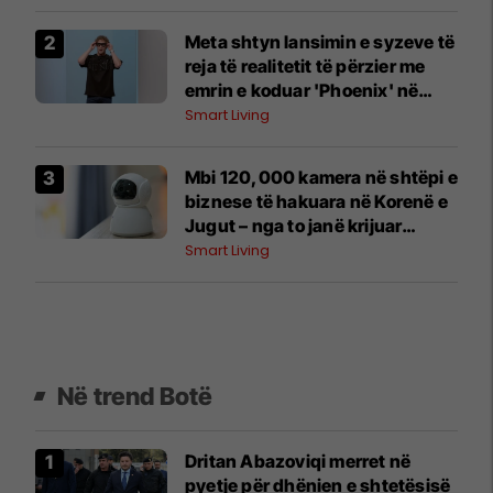
Meta shtyn lansimin e syzeve të
reja të realitetit të përzier me
emrin e koduar 'Phoenix' në
mënyrë që 'të marrë detajet siç
Smart Living
duhet'
Mbi 120,000 kamera në shtëpi e
biznese të hakuara në Korenë e
Jugut – nga to janë krijuar
materiale seksuale për një faqe
Smart Living
të huaj
Në trend Botë
Dritan Abazoviqi merret në
pyetje për dhënien e shtetësisë