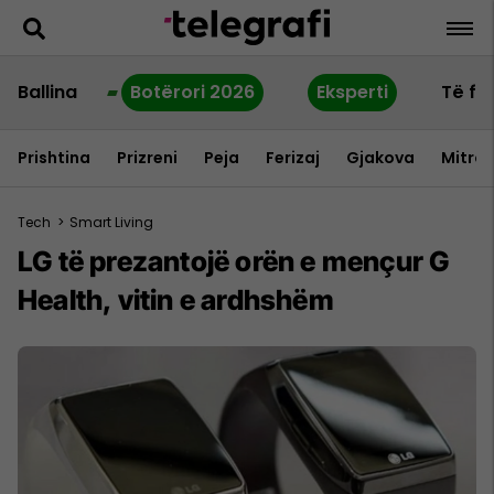
Ballina
Botërori 2026
Eksperti
Të fu
Prishtina
Prizreni
Peja
Ferizaj
Gjakova
Mitrov
Tech
>
Smart Living
LG të prezantojë orën e mençur G
Health, vitin e ardhshëm