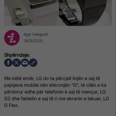
Nga
Telegrafi
29/10/2013
Me këtë emër, LG do ta përcjell linjën e saj të
pajisjeve mobile nën shkronjën “G”, të cilën e ka
përdorur edhe për telefonin e saj të mençur, LG
G2 dhe fabletin e saj të ri me ekranin e lakuar, LG
G Flex.