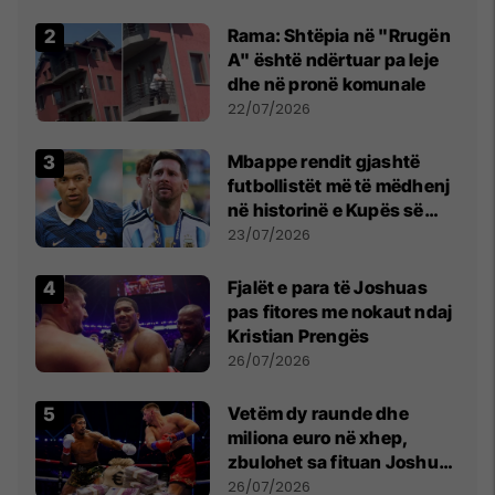
Rama: Shtëpia në "Rrugën
A" është ndërtuar pa leje
dhe në pronë komunale
22/07/2026
Mbappe rendit gjashtë
futbollistët më të mëdhenj
në historinë e Kupës së
Botës, Messi mbetet i dyti
23/07/2026
Fjalët e para të Joshuas
pas fitores me nokaut ndaj
Kristian Prengës
26/07/2026
Vetëm dy raunde dhe
miliona euro në xhep,
zbulohet sa fituan Joshua
e Prenga
26/07/2026