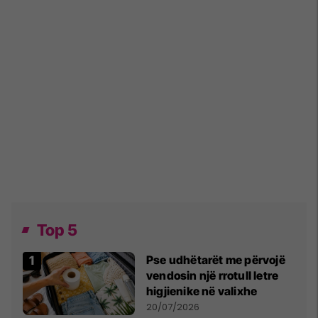
Top 5
Pse udhëtarët me përvojë
vendosin një rrotull letre
higjienike në valixhe
20/07/2026