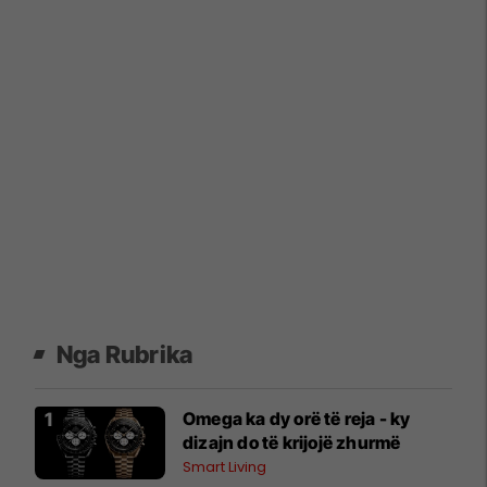
Nga Rubrika
Omega ka dy orë të reja - ky
dizajn do të krijojë zhurmë
Smart Living