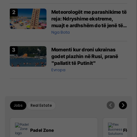
Meteorologët me parashikime të
reja: Ndryshime ekstreme,
muajt e ardhshëm do të jenë të
pazakontë
Nga Bota
Momenti kur droni ukrainas
godet plazhin në Rusi, pranë
"pallatit të Putinit"
Evropa
Jobs
Real Estate
Padel Zone
Flex B