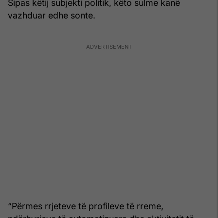
Sipas këtij subjekti politik, këto sulme kanë
vazhduar edhe sonte.
“Përmes rrjeteve të profileve të rreme,