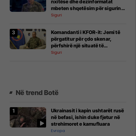
nxitëse dhe dezinformatat
mbeten shqetësim për sigurinë
në Kosovë
Siguri
Komandanti i KFOR-it: Jemi të
përgatitur për çdo skenar,
përfshirë një situatë të
ngjashme me Banjskën
Siguri
Në trend Botë
Ukrainasit i kapin ushtarët rusë
në befasi, ishin duke fjetur në
strehimoret e kamufluara
Evropa