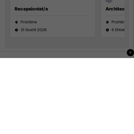
Recepsionist/e
Architect
Prishtine
Prishtinë
31 Gusht 2026
6 Shtator 2
×