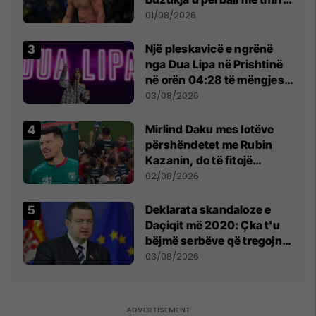
anti-shqiptare nga
01/08/2026
tribunat
Një pleskavicë e ngrënë
nga Dua Lipa në Prishtinë
në orën 04:28 të mëngjesit
- dhe bota digjitale serbe
03/08/2026
shpall gjendjen e luftës
Mirlind Daku mes lotëve
përshëndetet me Rubin
Kazanin, do të fitojë
miliona te Spartak Moska
02/08/2026
​Deklarata skandaloze e
Daçiqit më 2020: Çka t'u
bëjmë serbëve që tregojnë
ku janë varrosur shqiptarët
03/08/2026
në Serbi