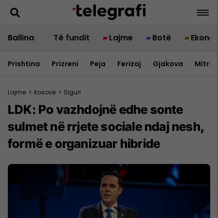
Ballina
Të fundit
Lajme
Botë
Ekono
Prishtina
Prizreni
Peja
Ferizaj
Gjakova
Mitrov
Lajme
>
Kosovë
>
Siguri
LDK: Po vazhdojnë edhe sonte
sulmet në rrjete sociale ndaj nesh,
formë e organizuar hibride