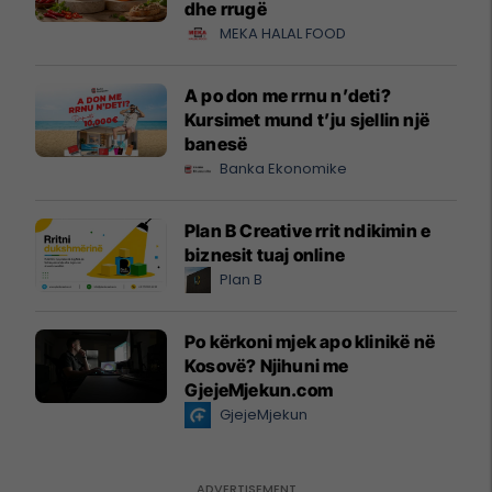
dhe rrugë
MEKA HALAL FOOD
A po don me rrnu n’deti?
Kursimet mund t’ju sjellin një
banesë
Banka Ekonomike
Plan B Creative rrit ndikimin e
biznesit tuaj online
Plan B
Po kërkoni mjek apo klinikë në
Kosovë? Njihuni me
GjejeMjekun.com
GjejeMjekun