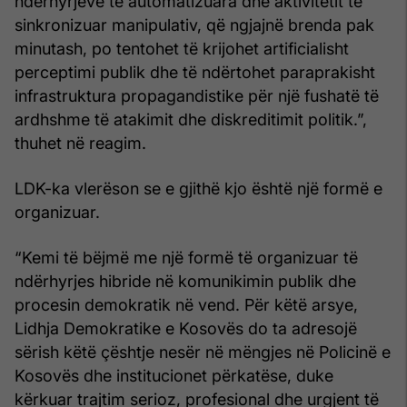
ndërhyrjeve të automatizuara dhe aktivitetit të
sinkronizuar manipulativ, që ngjajnë brenda pak
minutash, po tentohet të krijohet artificialisht
perceptimi publik dhe të ndërtohet paraprakisht
infrastruktura propagandistike për një fushatë të
ardhshme të atakimit dhe diskreditimit politik.”,
thuhet në reagim.
LDK-ka vlerëson se e gjithë kjo është një formë e
organizuar.
“Kemi të bëjmë me një formë të organizuar të
ndërhyrjes hibride në komunikimin publik dhe
procesin demokratik në vend. Për këtë arsye,
Lidhja Demokratike e Kosovës do ta adresojë
sërish këtë çështje nesër në mëngjes në Policinë e
Kosovës dhe institucionet përkatëse, duke
kërkuar trajtim serioz, profesional dhe urgjent të