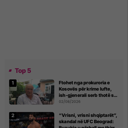
Top 5
Ftohet nga prokuroria e
Kosovës për krime lufte,
ish-gjenerali serb thotë se
dikush e tradhtoi në
02/08/2026
Beograd
“Vrisni, vrisni shqiptarët”,
skandal në UFC Beograd:
Buzukja u përball me thirrje