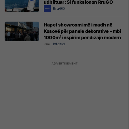
udhëtuar: Si funksionon RruGO
RruGO
Hapet showroomi më i madh në
Kosovë për panele dekorative – mbi
1000m² inspirim për dizajn modern
Interia