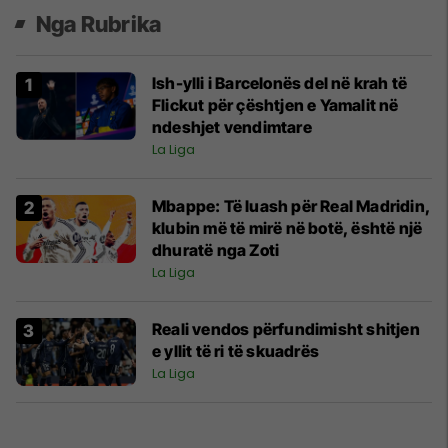
Nga Rubrika
Ish-ylli i Barcelonës del në krah të
Flickut për çështjen e Yamalit në
ndeshjet vendimtare
La Liga
Mbappe: Të luash për Real Madridin,
klubin më të mirë në botë, është një
dhuratë nga Zoti
La Liga
Reali vendos përfundimisht shitjen
e yllit të ri të skuadrës
La Liga