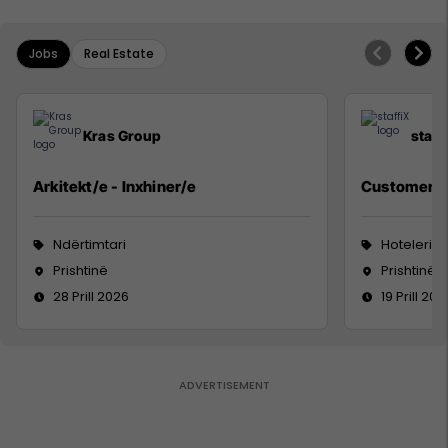
Jobs
Real Estate
Kras Group
staff
Arkitekt/e - Inxhiner/e
Customer S
Ndërtimtari
Hoteleri 
Prishtinë
Prishtinë
28 Prill 2026
19 Prill 202