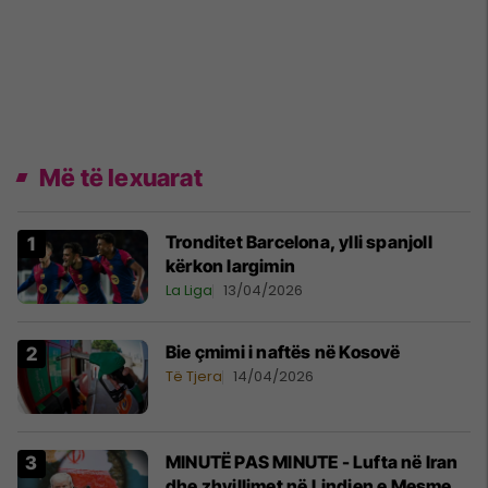
Më të lexuarat
Tronditet Barcelona, ylli spanjoll
kërkon largimin
La Liga
13/04/2026
Bie çmimi i naftës në Kosovë
Të Tjera
14/04/2026
MINUTË PAS MINUTE - Lufta në Iran
dhe zhvillimet në Lindjen e Mesme