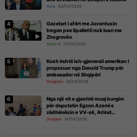
Azia
02/04/2026
Gazetari i afërt me Juventusin
tregon pse Spalletti nuk luan me
Zhegrovën
Serie A
13/04/2026
Kush është ish-gjenerali amerikan i
propozuar nga Donald Trump për
ambasador në Shqipëri
Shqipëri
13/04/2026
Nga një vit e gjashtë muaj burgim
për deputetin Egzon Azemi e
zëdhënësin e VV-së, Arlind
Manxhuka
Drejtësi
14/04/2026