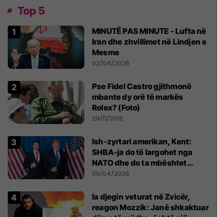
Top 5
MINUTË PAS MINUTE - Lufta në
Iran dhe zhvillimet në Lindjen e
Mesme
02/04/2026
Pse Fidel Castro gjithmonë
mbante dy orë të markës
Rolex? (Foto)
29/11/2016
Ish-zyrtari amerikan, Kent:
SHBA-ja do të largohet nga
NATO dhe do ta mbështet
Izraelin në një luftë të
09/04/2026
mundshme me Turqinë në Siri
Ia djegin veturat në Zvicër,
reagon Mozzik: Janë shkaktuar