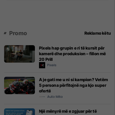
Promo
Reklamo këtu
Pixels hap grupin e ri të kursit për
kamerë dhe produksion – fillon më
20 Prill
Pixels
A je gati me u ni si kampion? Vetëm
5 persona përfitojnë nga kjo super
ofertë
Auto Mita
Një mënyrë më e zgjuar për të