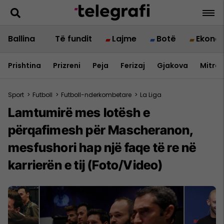
Ballina
Të fundit
Lajme
Botë
Ekono
Prishtina
Prizreni
Peja
Ferizaj
Gjakova
Mitrov
Sport
>
Futboll
>
Futboll-nderkombetare
>
La Liga
Lamtumirë mes lotësh e
përqafimesh për Mascheranon,
mesfushori hap një faqe të re në
karrierën e tij (Foto/Video)