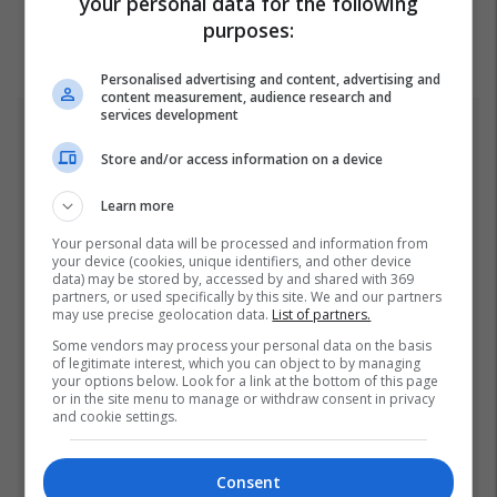
your personal data for the following
purposes:
Personalised advertising and content, advertising and
content measurement, audience research and
services development
Top 5
Store and/or access information on a device
Kosova nën alarmin e kuq
Learn more
të ESTOFEX,
paralajmërohen stuhi të
Your personal data will be processed and information from
fuqishme me breshër dhe
21/07/2026
your device (cookies, unique identifiers, and other device
data) may be stored by, accessed by and shared with 369
erëra të forta
partners, or used specifically by this site. We and our partners
Pse udhëtarët me përvojë
may use precise geolocation data.
List of partners.
vendosin një rrotull letre
Some vendors may process your personal data on the basis
higjienike në valixhe
of legitimate interest, which you can object to by managing
your options below. Look for a link at the bottom of this page
20/07/2026
or in the site menu to manage or withdraw consent in privacy
and cookie settings.
Vëllai i vogël i Yamalit është
sërish tema kryesore e
Consent
rrjeteve sociale - vodhi