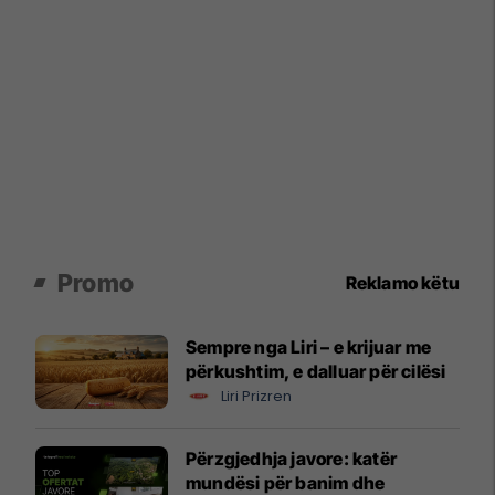
Promo
Reklamo këtu
Sempre nga Liri – e krijuar me
përkushtim, e dalluar për cilësi
Liri Prizren
Përzgjedhja javore: katër
mundësi për banim dhe