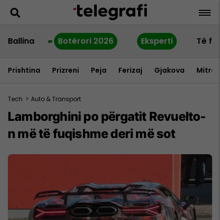
Ballina
Botërori 2026
Eksperti
Të fu
Prishtina
Prizreni
Peja
Ferizaj
Gjakova
Mitrov
Tech
>
Auto & Transport
Lamborghini po përgatit Revuelto-
n më të fuqishme deri më sot