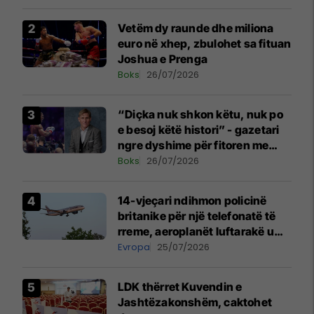
Vetëm dy raunde dhe miliona
euro në xhep, zbulohet sa fituan
Joshua e Prenga
Boks
26/07/2026
“Diçka nuk shkon këtu, nuk po
e besoj këtë histori” - gazetari
ngre dyshime për fitoren me
rikthim të Joshuas
Boks
26/07/2026
14-vjeçari ndihmon policinë
britanike për një telefonatë të
rreme, aeroplanët luftarakë u
ngritën në ajër për të
Evropa
25/07/2026
interceptuar fluturaken e Qatar
Airways që po shkonte drejt
LDK thërret Kuvendin e
Mançesterit
Jashtëzakonshëm, caktohet