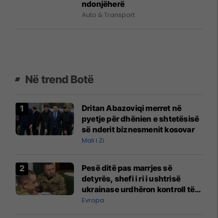
ndonjëherë
Auto & Transport
Në trend Botë
Dritan Abazoviqi merret në
pyetje për dhënien e shtetësisë
së nderit biznesmenit kosovar
Mali i Zi
Pesë ditë pas marrjes së
detyrës, shefi i ri i ushtrisë
ukrainase urdhëron kontroll të
madh
Evropa