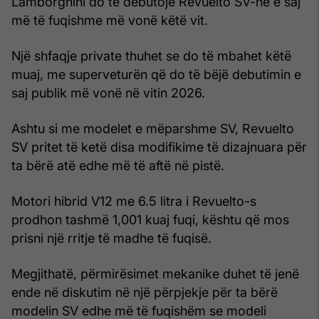
Lamborghini do të debutojë Revuelto SV-në e saj
më të fuqishme më vonë këtë vit.
Një shfaqje private thuhet se do të mbahet këtë
muaj, me superveturën që do të bëjë debutimin e
saj publik më vonë në vitin 2026.
Ashtu si me modelet e mëparshme SV, Revuelto
SV pritet të ketë disa modifikime të dizajnuara për
ta bërë atë edhe më të aftë në pistë.
Motori hibrid V12 me 6.5 litra i Revuelto-s
prodhon tashmë 1,001 kuaj fuqi, kështu që mos
prisni një rritje të madhe të fuqisë.
Megjithatë, përmirësimet mekanike duhet të jenë
ende në diskutim në një përpjekje për ta bërë
modelin SV edhe më të fuqishëm se modeli