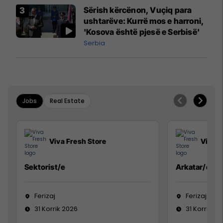
Sërish kërcënon, Vuçiq para
ushtarëve: Kurrë mos e harroni,
'Kosova është pjesë e Serbisë'
Serbia
Jobs
Real Estate
Viva Fresh Store
Viva F
Sektorist/e
Arkatar/e
Ferizaj
Ferizaj
31 Korrik 2026
31 Korrik 20