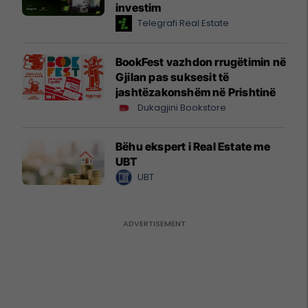
investim
Telegrafi Real Estate
BookFest vazhdon rrugëtimin në
Gjilan pas suksesit të
jashtëzakonshëm në Prishtinë
Dukagjini Bookstore
Bëhu ekspert i Real Estate me
UBT
UBT