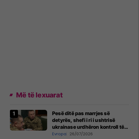
Më të lexuarat
Pesë ditë pas marrjes së
detyrës, shefi i ri i ushtrisë
ukrainase urdhëron kontroll të
madh
Evropa
26/07/2026