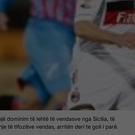
 një dominim të lehtë të vendasve nga Sicilia, të
hje të tifozëve vendas, arritën deri te goli i parë.