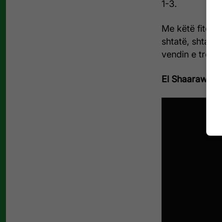
1-3.
Me këtë fitore
shtatë, shtatë 
vendin e tretë 
El Shaarawy 1