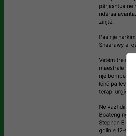
përjashtua në 
ndërsa avantaz
zinjtë.
Pas një harkim
Shaarawy ai që 
Vetëm tre minu
maestrale nga 
një bombë nukl
lënë pa lëvizur
terapi urgjenti
Në vazhdim Mil
Boateng nga lo
Stephan El Sh
golin e 12-të 