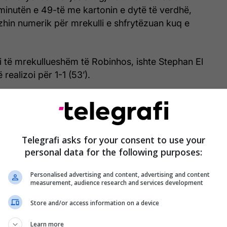
minutën e 49-të me kartonin e dytë të verdhë,
hin numerik për mrekulli e shfrytëzuan kuq e
i të mrekullueshëm të Robinhos, ishte Stephan El
realizoi për 1-1 (53’).
ta më vonë (56’), pasi u lirua në mënyrë
lojtari kundërshtar, Kevin Prince Boateng lansoi
eare në drejtim të portës kundërshtare, për të
Telegrafi asks for your consent to use your
 fare portierin e Catanias, i cili duhet të marrë një
personal data for the following purposes:
sht te mjeku më i afërt.
Personalised advertising and content, advertising and content
ani e dominoi takimin dhe pasi u përjashtua
measurement, audience research and services development
ja në mënyrë simbolike pa nevojë (90’), ishte
Store and/or access information on a device
aarawy që vazhdoi formën e jashtëzakonshme me
këtë sezon për Milanin dhe rezultatin përfundimtar
Learn more