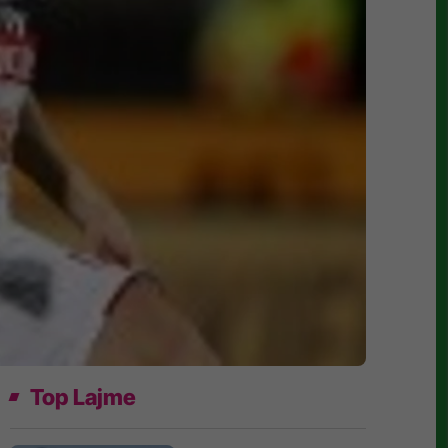
Top Lajme