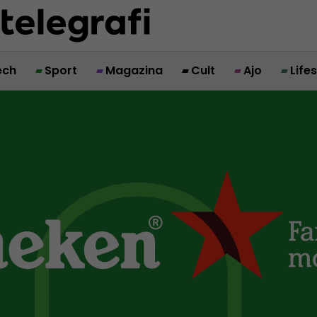
ech
Sport
Magazina
Cult
Ajo
Life