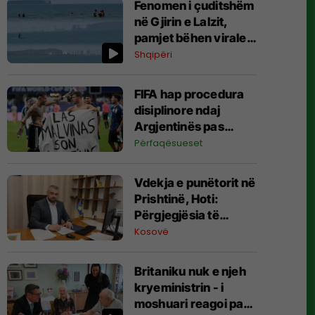
Fenomen i çuditshëm
në Gjirin e Lalzit,
pamjet bëhen virale
(Video)
Shqipëri
FIFA hap procedura
disiplinore ndaj
Argjentinës pas
incidentit në Kupën e
Përfaqësueset
Botës
Vdekja e punëtorit në
Prishtinë, Hoti:
Përgjegjësia të
shkojë deri në fund,
Kosovë
do të nisim
inspektime me dronë
Britaniku nuk e njeh
kryeministrin - i
moshuari reagoi pasi