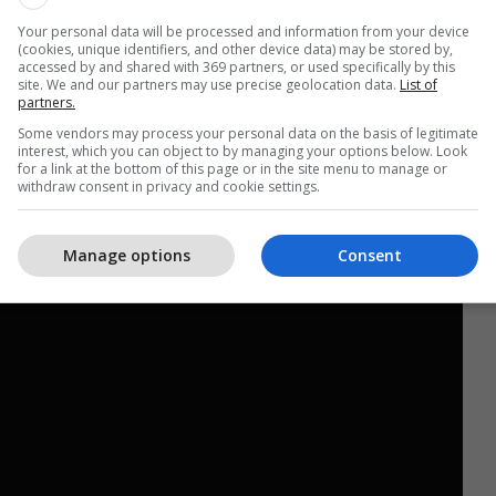
Your personal data will be processed and information from your device
(cookies, unique identifiers, and other device data) may be stored by,
 Milani arrin në kuotën e 21 pikëve në vendin e
accessed by and shared with 369 partners, or used specifically by this
site. We and our partners may use precise geolocation data.
List of
pikë më pak se sa Interi dhe Fiorentina që janë në
partners.
respektivisht në vendin e katërt. /Telegrafi/
Some vendors may process your personal data on the basis of legitimate
interest, which you can object to by managing your options below. Look
for a link at the bottom of this page or in the site menu to manage or
-1
withdraw consent in privacy and cookie settings.
Manage options
Consent