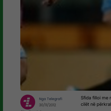
Sfida filloi me
Nga
Telegrafi
cilët në përkra
30/11/2012