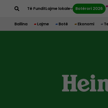
Të Fundit
Lajme lokale
Botërori 2026
Ballina
Lajme
Botë
Ekonomi
T