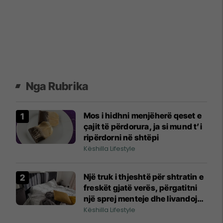
Nga Rubrika
Mos i hidhni menjëherë qeset e
çajit të përdorura, ja si mund t’i
ripërdorni në shtëpi
Këshilla Lifestyle
Një truk i thjeshtë për shtratin e
freskët gjatë verës, përgatitni
një sprej menteje dhe livandoje
vetëm në pak minuta
Këshilla Lifestyle