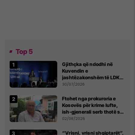
Top 5
Gjithçka që ndodhi në
Kuvendin e
jashtëzakonshëm të LDK-
së
30/07/2026
Ftohet nga prokuroria e
Kosovës për krime lufte,
ish-gjenerali serb thotë se
dikush e tradhtoi në
02/08/2026
Beograd
“Vrisni, vrisni shqiptarët”,