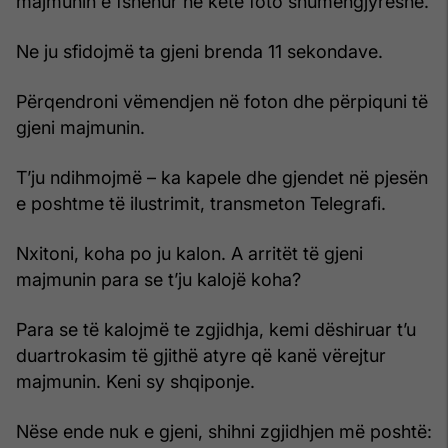
majmunin e fshehur në këtë foto shumëngjyrëshe.
Ne ju sfidojmë ta gjeni brenda 11 sekondave.
Përqendroni vëmendjen në foton dhe përpiquni të
gjeni majmunin.
T’ju ndihmojmë – ka kapele dhe gjendet në pjesën
e poshtme të ilustrimit, transmeton Telegrafi.
Nxitoni, koha po ju kalon. A arritët të gjeni
majmunin para se t’ju kalojë koha?
Para se të kalojmë te zgjidhja, kemi dëshiruar t’u
duartrokasim të gjithë atyre që kanë vërejtur
majmunin. Keni sy shqiponje.
Nëse ende nuk e gjeni, shihni zgjidhjen më poshtë: