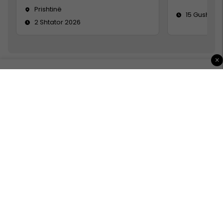
Prishtinë
15 Gusht 20
2 Shtator 2026
×