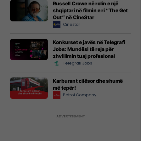
Russell Crowe në rolin e një
shqiptari në filmin e ri “The Get
Out” në CineStar
Cinestar
Konkurset e javës në Telegrafi
Jobs: Mundësi të reja për
zhvillimin tuaj profesional
Telegrafi Jobs
Karburant cilësor dhe shumë
më tepër!
Petrol Company