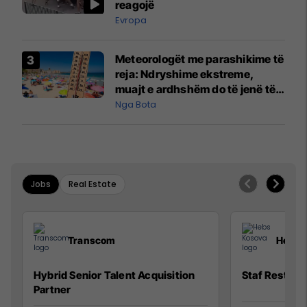
reagojë
Evropa
Meteorologët me parashikime të
reja: Ndryshime ekstreme,
muajt e ardhshëm do të jenë të
pazakontë
Nga Bota
Jobs
Real Estate
Transcom
Hebs 
Hybrid Senior Talent Acquisition
Staf Restora
Partner