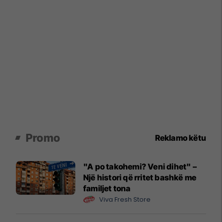
Promo
Reklamo këtu
"A po takohemi? Veni dihet" –
Një histori që rritet bashkë me
familjet tona
Viva Fresh Store