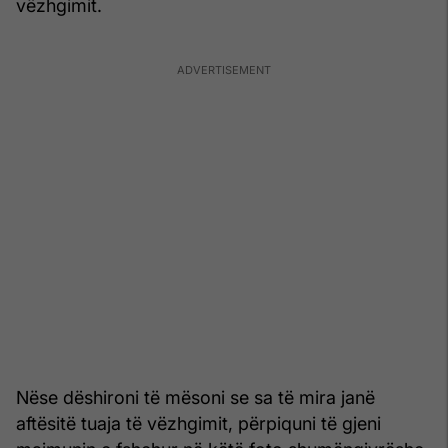
vëzhgimit.
Nëse dëshironi të mësoni se sa të mira janë
aftësitë tuaja të vëzhgimit, përpiquni të gjeni