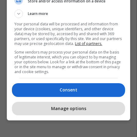
Store and/or access information on a device
Learn more
Ilustrim
Enigma
Vëzhgimi
Iluzion Optik
Your personal data will be processed and information from
your device (cookies, unique identifiers, and other device
data) may be stored by, accessed by and shared with 369
partners, or used specifically by this site. We and our partners
may use precise geolocation data.
List of partners.
Some vendors may process your personal data on the basis
of legitimate interest, which you can object to by managing
your options below. Look for a link at the bottom of this page
or in the site menu to manage or withdraw consent in privacy
and cookie settings.
Consent
Manage options