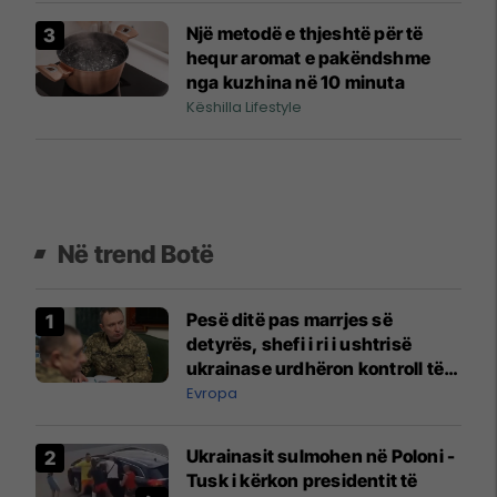
Një metodë e thjeshtë për të
hequr aromat e pakëndshme
nga kuzhina në 10 minuta
Këshilla Lifestyle
Në trend Botë
Pesë ditë pas marrjes së
detyrës, shefi i ri i ushtrisë
ukrainase urdhëron kontroll të
madh
Evropa
Ukrainasit sulmohen në Poloni -
Tusk i kërkon presidentit të