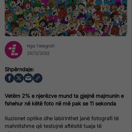
Nga
Telegrafi
29/12/2022
Vetëm 2% e njerëzve mund ta gjejnë majmunin e
fshehur në këtë foto në më pak se 11 sekonda
Iluzionet optike dhe labirinthet janë fotografi të
mahnitshme që testojnë aftësitë tuaja të