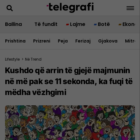
Ballina
Të fundit
Lajme
Botë
Ekono
Prishtina
Prizreni
Peja
Ferizaj
Gjakova
Mitrov
Lifestyle
>
Në Trend
Kushdo që arrin të gjejë majmunin
në më pak se 11 sekonda, ka fuqi të
mëdha vëzhgimi