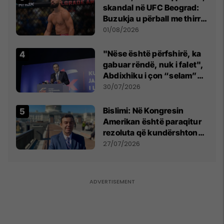
skandal në UFC Beograd:
Buzukja u përball me thirrje
anti-shqiptare nga
01/08/2026
tribunat
"Nëse është përfshirë, ka
gabuar rëndë, nuk i falet",
Abdixhiku i çon “selam”
Përparim Ramës
30/07/2026
Bislimi: Në Kongresin
Amerikan është paraqitur
rezoluta që kundërshton
mbajtjen e Asamblesë
27/07/2026
Parlamentare të OSBE-së
në Beograd