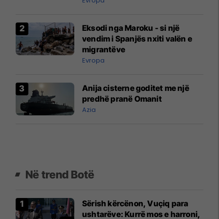
Evropa
Eksodi nga Maroku - si një
vendim i Spanjës nxiti valën e
migrantëve
Evropa
Anija cisterne goditet me një
predhë pranë Omanit
Azia
Në trend Botë
Sërish kërcënon, Vuçiq para
ushtarëve: Kurrë mos e harroni,