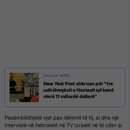
New York Post shkruan për "tre
udhëheqësit e Hamasit që kanë
vlerë 11 miliardë dollarë"
Pesëmbëdhjetë vjet pas dënimit të tij, ai dha një
intervistë në hebraisht në TV izraelit në të cilën ai