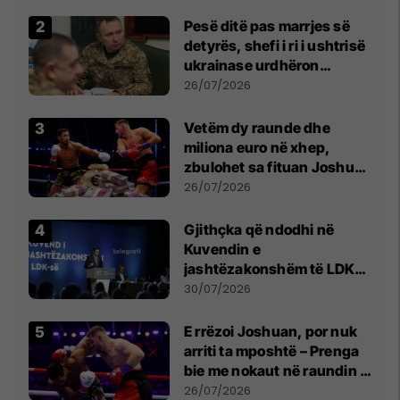
Pesë ditë pas marrjes së
detyrës, shefi i ri i ushtrisë
ukrainase urdhëron
kontroll të madh
26/07/2026
Vetëm dy raunde dhe
miliona euro në xhep,
zbulohet sa fituan Joshua
e Prenga
26/07/2026
Gjithçka që ndodhi në
Kuvendin e
jashtëzakonshëm të LDK-
së
30/07/2026
E rrëzoi Joshuan, por nuk
arriti ta mposhtë – Prenga
bie me nokaut në raundin e
dytë
26/07/2026