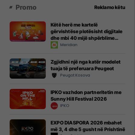
Promo
Reklamo këtu
Këtë herë me kartelë
gërvishtëse plotësisht digjitale
dhe mbi 40 mijë shpërblime
instant!
Meridian
Zgjidhni një nga katër modelet
tuaja të preferuara Peugeot
Peugot Kosova
IPKO vazhdon partneritetin me
Sunny Hill Festival 2026
IPKO
EXPO DIASPORA 2026 mbahet
më 3, 4 dhe 5 gusht në Prishtinë