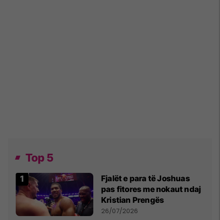
Top 5
Fjalët e para të Joshuas
pas fitores me nokaut ndaj
Kristian Prengës
26/07/2026