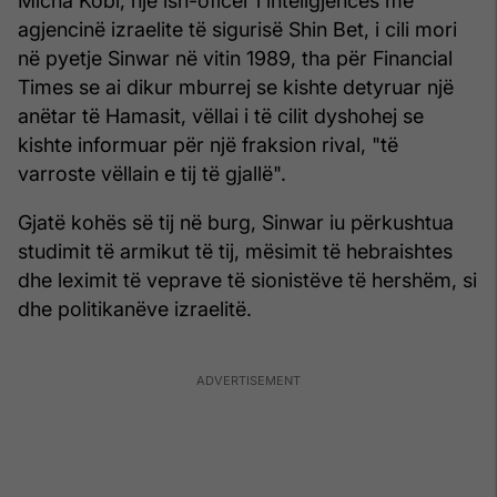
Micha Kobi, një ish-oficer i inteligjencës me
agjencinë izraelite të sigurisë Shin Bet, i cili mori
në pyetje Sinwar në vitin 1989, tha për Financial
Times se ai dikur mburrej se kishte detyruar një
anëtar të Hamasit, vëllai i të cilit dyshohej se
kishte informuar për një fraksion rival, "të
varroste vëllain e tij të gjallë".
Gjatë kohës së tij në burg, Sinwar iu përkushtua
studimit të armikut të tij, mësimit të hebraishtes
dhe leximit të veprave të sionistëve të hershëm, si
dhe politikanëve izraelitë.