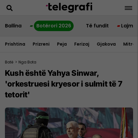
Ballina
Botërori 2026
Të fundit
Lajme
Prishtina
Prizreni
Peja
Ferizaj
Gjakova
Mitrov
Botë
>
Nga Bota
Kush është Yahya Sinwar,
'orkestruesi kryesor i sulmit të 7
tetorit'