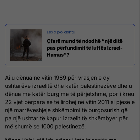
Çfarë mund të ndodhë “një ditë
pas përfundimit të luftës Izrael-
Hamas”?
Ai u dënua në vitin 1989 për vrasjen e dy
ushtarëve izraelitë dhe katër palestinezëve dhe u
dënua me katër burgime të përjetshme, por i kreu
22 vjet përpara se të lirohej në vitin 2011 si pjesë e
një marrëveshjeje shkëmbimi të burgosurish që
pa një ushtar të kapur izraelit të shkëmbyer për
më shumë se 1000 palestinezë.