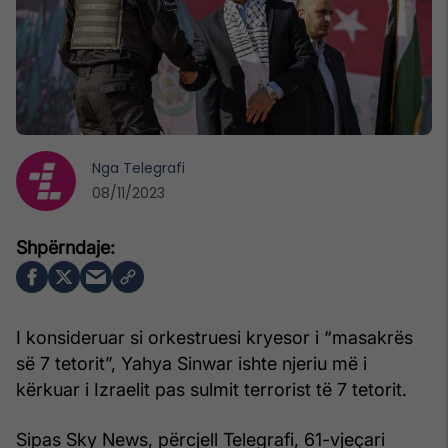
Nga
Telegrafi
08/11/2023
I konsideruar si orkestruesi kryesor i “masakrës
së 7 tetorit”, Yahya Sinwar ishte njeriu më i
kërkuar i Izraelit pas sulmit terrorist të 7 tetorit.
Sipas Sky News, përcjell Telegrafi, 61-vjeçari