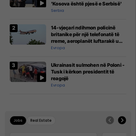
'Kosova është pjesë e Serbisë'
Serbia
14-vjeçari ndihmon policinë
britanike për një telefonatë të
rreme, aeroplanët luftarakë u
ngritën në ajër për të
Evropa
interceptuar fluturaken e Qatar
Airways që po shkonte drejt
Ukrainasit sulmohen në Poloni -
Mançesterit
Tusk i kërkon presidentit të
reagojë
Evropa
Jobs
Real Estate