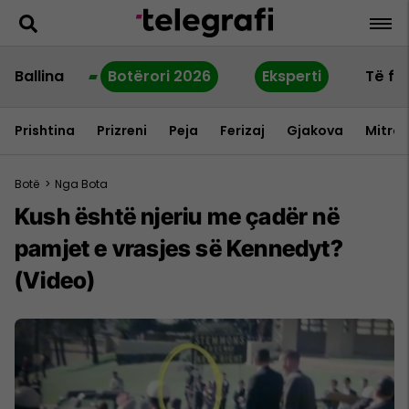
Ballina
Botërori 2026
Eksperti
Të fu
Prishtina
Prizreni
Peja
Ferizaj
Gjakova
Mitrov
Botë
>
Nga Bota
Kush është njeriu me çadër në
pamjet e vrasjes së Kennedyt?
(Video)