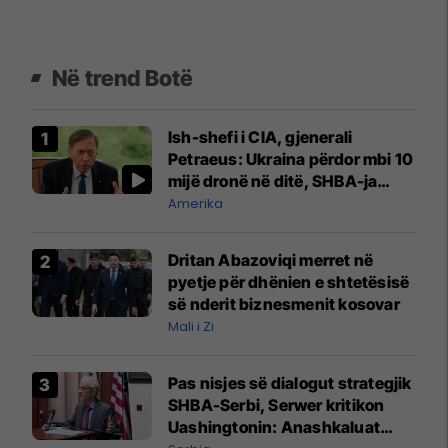
Në trend Botë
Ish-shefi i CIA, gjenerali
Petraeus: Ukraina përdor mbi 10
mijë dronë në ditë, SHBA-ja
mbetet shumë prapa në
Amerika
prodhim
Dritan Abazoviqi merret në
pyetje për dhënien e shtetësisë
së nderit biznesmenit kosovar
Mali i Zi
Pas nisjes së dialogut strategjik
SHBA-Serbi, Serwer kritikon
Uashingtonin: Anashkaluat