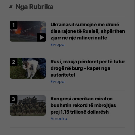
Nga Rubrika
Ukrainasit sulmojnë me dronë
disa rajone të Rusisë, shpërthen
zjarr në një rafineri nafte
Evropa
Rusi, macja përdoret për të futur
drogë në burg - kapet nga
autoritetet
Evropa
Kongresi amerikan miraton
buxhetin rekord të mbrojtjes
prej 1.15 trilionë dollarësh
Amerika