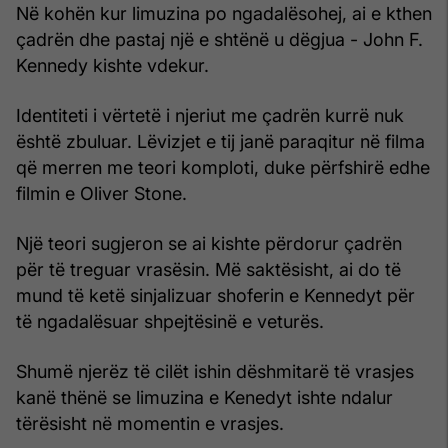
Në kohën kur limuzina po ngadalësohej, ai e kthen
çadrën dhe pastaj një e shtënë u dëgjua - John F.
Kennedy kishte vdekur.
Identiteti i vërtetë i njeriut me çadrën kurrë nuk
është zbuluar. Lëvizjet e tij janë paraqitur në filma
që merren me teori komploti, duke përfshirë edhe
filmin e Oliver Stone.
Një teori sugjeron se ai kishte përdorur çadrën
për të treguar vrasësin. Më saktësisht, ai do të
mund të ketë sinjalizuar shoferin e Kennedyt për
të ngadalësuar shpejtësinë e veturës.
Shumë njerëz të cilët ishin dëshmitarë të vrasjes
kanë thënë se limuzina e Kenedyt ishte ndalur
tërësisht në momentin e vrasjes.