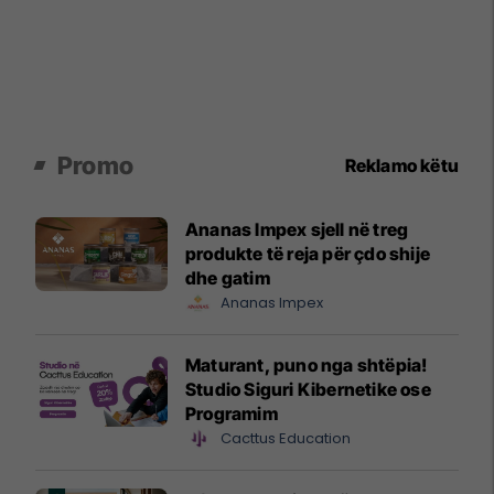
Promo
Reklamo këtu
Ananas Impex sjell në treg
produkte të reja për çdo shije
dhe gatim
Ananas Impex
Maturant, puno nga shtëpia!
Studio Siguri Kibernetike ose
Programim
Cacttus Education