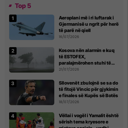
Top 5
Aeroplani më i ri luftarak i
Gjermanisë u ngrit për herë
të parë në qiell
16/07/2026
Kosova nën alarmin e kuq
të ESTOFEX,
paralajmërohen stuhi të
fuqishme me breshër dhe
21/07/2026
erëra të forta
Sllovenët zbulojnë se sa do
të fitojë Vincic për gjykimin
e finales së Kupës së Botës
18/07/2026
Vëllai i vogël i Yamalit është
sërish tema kryesore e