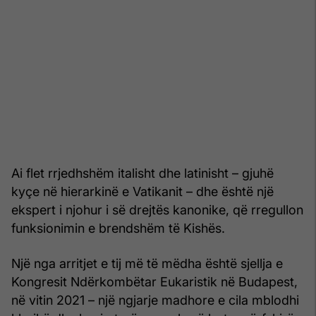
Ai flet rrjedhshëm italisht dhe latinisht – gjuhë
kyçe në hierarkinë e Vatikanit – dhe është një
ekspert i njohur i së drejtës kanonike, që rregullon
funksionimin e brendshëm të Kishës.
Një nga arritjet e tij më të mëdha është sjellja e
Kongresit Ndërkombëtar Eukaristik në Budapest,
në vitin 2021 – një ngjarje madhore e cila mblodhi