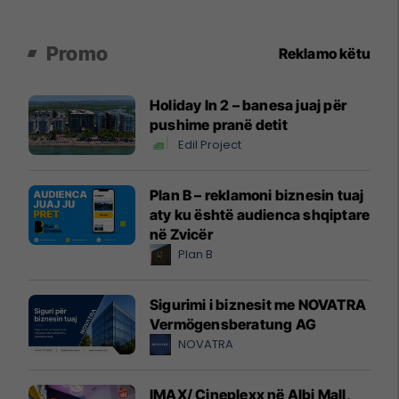
Promo
Reklamo këtu
Holiday In 2 – banesa juaj për
pushime pranë detit
Edil Project
Plan B – reklamoni biznesin tuaj
aty ku është audienca shqiptare
në Zvicër
Plan B
Sigurimi i biznesit me NOVATRA
Vermögensberatung AG
NOVATRA
IMAX/ Cineplexx në Albi Mall,