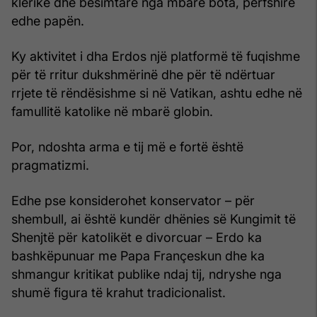
klerikë dhe besimtarë nga mbarë bota, përfshirë
edhe papën.
Ky aktivitet i dha Erdos një platformë të fuqishme
për të rritur dukshmërinë dhe për të ndërtuar
rrjete të rëndësishme si në Vatikan, ashtu edhe në
famullitë katolike në mbarë globin.
Por, ndoshta arma e tij më e fortë është
pragmatizmi.
Edhe pse konsiderohet konservator – për
shembull, ai është kundër dhënies së Kungimit të
Shenjtë për katolikët e divorcuar – Erdo ka
bashkëpunuar me Papa Françeskun dhe ka
shmangur kritikat publike ndaj tij, ndryshe nga
shumë figura të krahut tradicionalist.