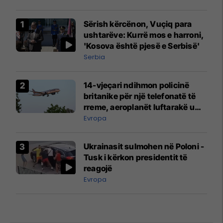
Sërish kërcënon, Vuçiq para
ushtarëve: Kurrë mos e harroni,
'Kosova është pjesë e Serbisë'
Serbia
14-vjeçari ndihmon policinë
britanike për një telefonatë të
rreme, aeroplanët luftarakë u
ngritën në ajër për të
Evropa
interceptuar fluturaken e Qatar
Airways që po shkonte drejt
Ukrainasit sulmohen në Poloni -
Mançesterit
Tusk i kërkon presidentit të
reagojë
Evropa