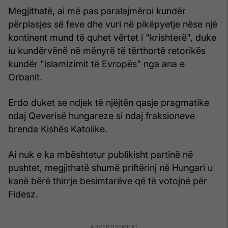
Megjithatë, ai më pas paralajmëroi kundër
përplasjes së feve dhe vuri në pikëpyetje nëse një
kontinent mund të quhet vërtet i "krishterë", duke
iu kundërvënë në mënyrë të tërthortë retorikës
kundër "islamizimit të Evropës" nga ana e
Orbanit.
Erdo duket se ndjek të njëjtën qasje pragmatike
ndaj Qeverisë hungareze si ndaj fraksioneve
brenda Kishës Katolike.
Ai nuk e ka mbështetur publikisht partinë në
pushtet, megjithatë shumë priftërinj në Hungari u
kanë bërë thirrje besimtarëve që të votojnë për
Fidesz.