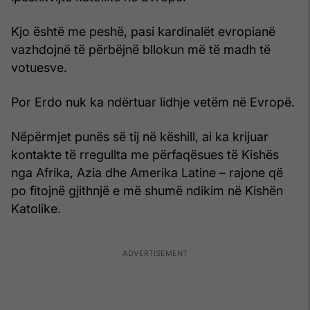
Kjo është me peshë, pasi kardinalët evropianë
vazhdojnë të përbëjnë bllokun më të madh të
votuesve.
Por Erdo nuk ka ndërtuar lidhje vetëm në Evropë.
Nëpërmjet punës së tij në këshill, ai ka krijuar
kontakte të rregullta me përfaqësues të Kishës
nga Afrika, Azia dhe Amerika Latine – rajone që
po fitojnë gjithnjë e më shumë ndikim në Kishën
Katolike.