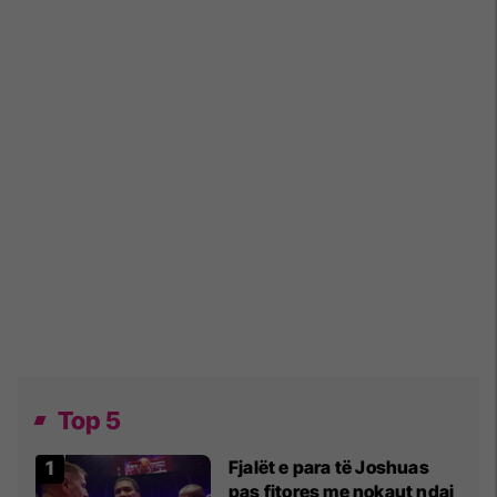
Top 5
Fjalët e para të Joshuas
pas fitores me nokaut ndaj