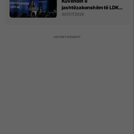
Kuvendin e
jashtëzakonshëm të LDK-
së
30/07/2026