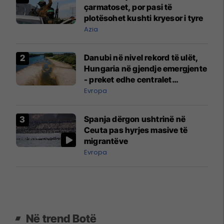
çarmatoset, por pasi të
plotësohet kushti kryesor i tyre
Azia
Danubi në nivel rekord të ulët,
Hungaria në gjendje emergjente
- preket edhe centralet
bërthamore
Evropa
Spanja dërgon ushtrinë në
Ceuta pas hyrjes masive të
migrantëve
Evropa
Në trend Botë