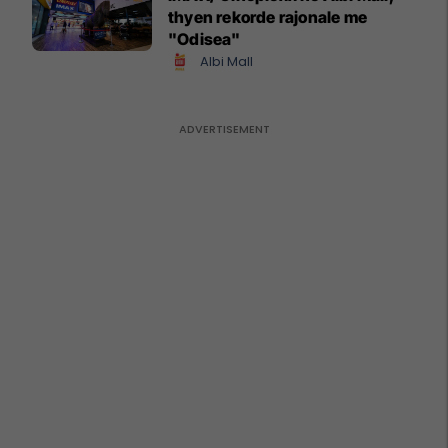
thyen rekorde rajonale me
"Odisea"
Albi Mall