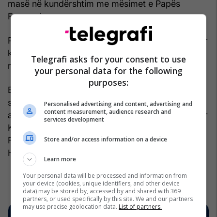
masë në kundërshtim me mësimet e Papës
Françesku.
Por, kur Qeveria ndërmori hapin për të shtetëzuar
klinikat e fertilizimit (IVF) një vit më vonë, Erdo
Telegrafi asks for your consent to use
nuk kurseu kritikat.
your personal data for the following
purposes:
Edhe pse shumë vëzhgues të Vatikanit mendojnë
se mund të zgjidhet papa i parë afrikan apo
Personalised advertising and content, advertising and
content measurement, audience research and
aziatik, një kandidat kompromisi për të stabilizuar
services development
Kishën pas viteve progresive e sfiduese të
Store and/or access information on a device
Françeskut mund të jetë pikërisht primati i
Hungarisë. /
REL
/
Learn more
Your personal data will be processed and information from
your device (cookies, unique identifiers, and other device
data) may be stored by, accessed by and shared with 369
partners, or used specifically by this site. We and our partners
may use precise geolocation data.
List of partners.