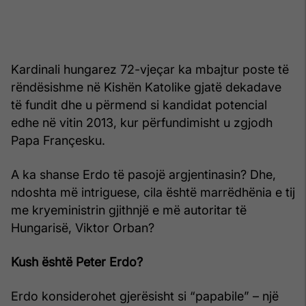
Kardinali hungarez 72-vjeçar ka mbajtur poste të
rëndësishme në Kishën Katolike gjatë dekadave
të fundit dhe u përmend si kandidat potencial
edhe në vitin 2013, kur përfundimisht u zgjodh
Papa Françesku.
A ka shanse Erdo të pasojë argjentinasin? Dhe,
ndoshta më intriguese, cila është marrëdhënia e tij
me kryeministrin gjithnjë e më autoritar të
Hungarisë, Viktor Orban?
Kush është Peter Erdo?
Erdo konsiderohet gjerësisht si “papabile” – një