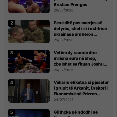
Kristian Prengës
26/07/2026
Pesë ditë pas marrjes së
detyrës, shefi i ri i ushtrisë
ukrainase urdhëron
kontroll të madh
26/07/2026
Vetëm dy raunde dhe
miliona euro në xhep,
zbulohet sa fituan Joshua
e Prenga
26/07/2026
Vëllai iu etiketua si pjesëtar
i grupit të Arkanit, Drejtori i
Ekonomisë në Prizren
mohon pretendimet
24/07/2026
Gjithçka që ndodhi në