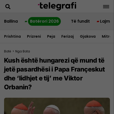
Ballina
Botërori 2026
Të fundit
Lajme
Prishtina
Prizreni
Peja
Ferizaj
Gjakova
Mitrov
Botë
>
Nga Bota
Kush është hungarezi që mund të
jetë pasardhësi i Papa Françeskut
dhe ‘lidhjet e tij’ me Viktor
Orbanin?