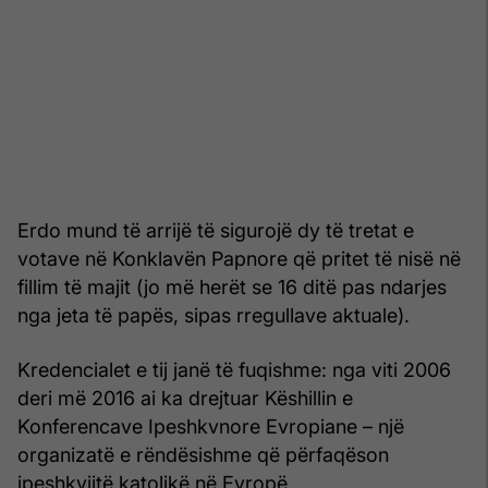
Erdo mund të arrijë të sigurojë dy të tretat e
votave në Konklavën Papnore që pritet të nisë në
fillim të majit (jo më herët se 16 ditë pas ndarjes
nga jeta të papës, sipas rregullave aktuale).
Kredencialet e tij janë të fuqishme: nga viti 2006
deri më 2016 ai ka drejtuar Këshillin e
Konferencave Ipeshkvnore Evropiane – një
organizatë e rëndësishme që përfaqëson
ipeshkvijtë katolikë në Evropë.