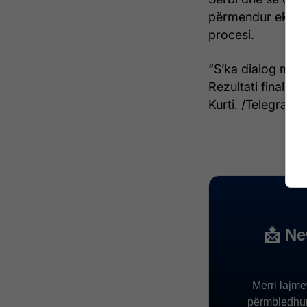
përmendur ekipet
procesi.
“S’ka dialog me h
Rezultati final i 
Kurti. /Telegrafi/