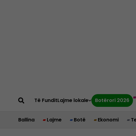
Të Fundit
Lajme lokale
Botërori 2026
Ballina
Lajme
Botë
Ekonomi
T