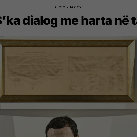
Lajme
>
Kosovë
S’ka dialog me harta në 