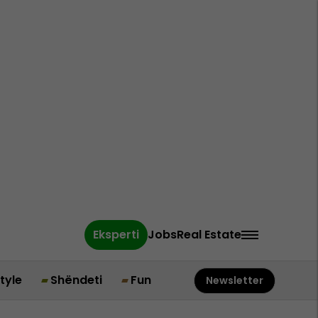
Eksperti
Jobs
Real Estate
style
Shëndeti
Fun
Newsletter