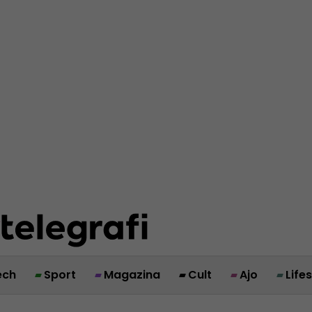
ech
Sport
Magazina
Cult
Ajo
Life