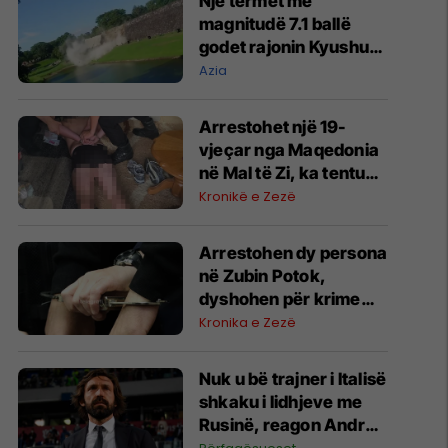
Një tërmet me
magnitudë 7.1 ballë
godet rajonin Kyushu
të Japonisë
Azia
Arrestohet një 19-
vjeçar nga Maqedonia
në Mal të Zi, ka tentuar
të vrasë një person
Kronikë e Zezë
Arrestohen dy persona
në Zubin Potok,
dyshohen për krime
lufte ndaj popullatës
Kronika e Zezë
civile në vitin 1999
Nuk u bë trajner i Italisë
shkaku i lidhjeve me
Rusinë, reagon Andrea