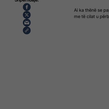
Ai ka thënë se p
me të cilat u për