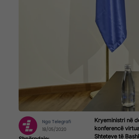
Kryeministri në de
Nga
Telegrafi
konferencë virtua
18/05/2020
Shteteve të Bash