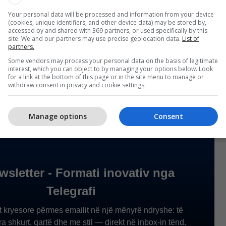
 që ka formuar për që të qenë pjesë e këtij
Your personal data will be processed and information from your device
(cookies, unique identifiers, and other device data) may be stored by,
accessed by and shared with 369 partners, or used specifically by this
site. We and our partners may use precise geolocation data.
List of
partners.
arta në tavolinë, s’ka president rreth hartave.
Some vendors may process your personal data on the basis of legitimate
bisedimeve duhet të jetë njohja reciproke”, ka thënë
interest, which you can object to by managing your options below. Look
for a link at the bottom of this page or in the site menu to manage or
withdraw consent in privacy and cookie settings.
Manage options
Consent