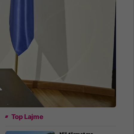
Top Lajme