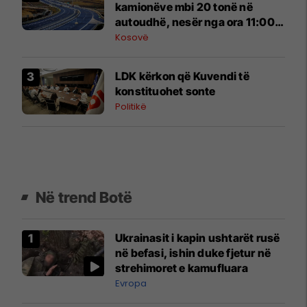
kamionëve mbi 20 tonë në
autoudhë, nesër nga ora 11:00
deri në 17:30
Kosovë
LDK kërkon që Kuvendi të
konstituohet sonte
Politikë
Në trend Botë
Ukrainasit i kapin ushtarët rusë
në befasi, ishin duke fjetur në
strehimoret e kamufluara
Evropa