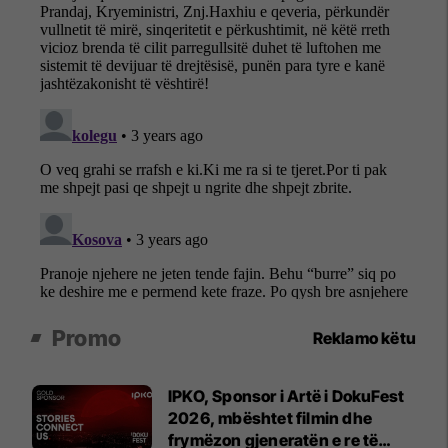
Promo
Reklamo këtu
IPKO, Sponsor i Artë i DokuFest
2026, mbështet filmin dhe
frymëzon gjeneratën e re të