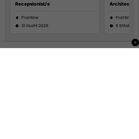
Recepsionist/e
Architect
Prishtine
Prishtinë
31 Gusht 2026
6 Shtator 2
×