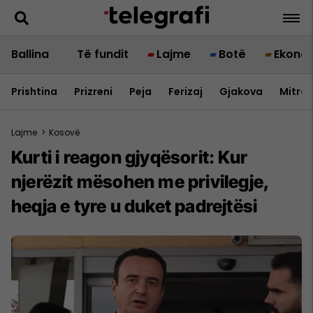
Ballina
Të fundit
Lajme
Botë
Ekono
Prishtina
Prizreni
Peja
Ferizaj
Gjakova
Mitrov
Lajme
>
Kosovë
Kurti i reagon gjyqësorit: Kur
njerëzit mësohen me privilegje,
heqja e tyre u duket padrejtësi