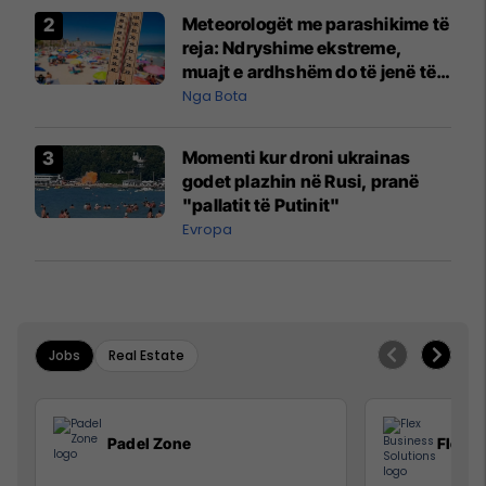
Meteorologët me parashikime të
reja: Ndryshime ekstreme,
muajt e ardhshëm do të jenë të
pazakontë
Nga Bota
Momenti kur droni ukrainas
godet plazhin në Rusi, pranë
"pallatit të Putinit"
Evropa
Jobs
Real Estate
Padel Zone
Flex B