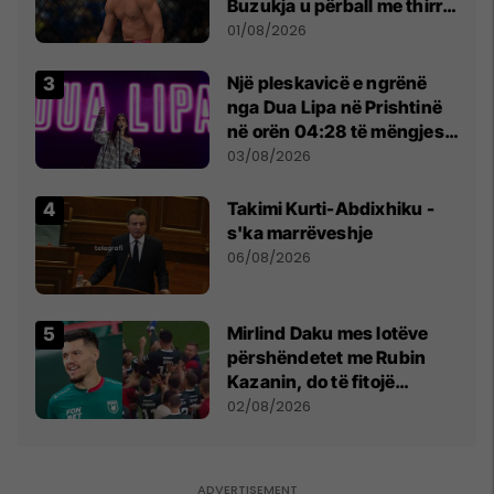
Buzukja u përball me thirrje
anti-shqiptare nga
01/08/2026
tribunat
Një pleskavicë e ngrënë
nga Dua Lipa në Prishtinë
në orën 04:28 të mëngjesit
- dhe bota digjitale serbe
03/08/2026
shpall gjendjen e luftës
Takimi Kurti-Abdixhiku -
s'ka marrëveshje
06/08/2026
Mirlind Daku mes lotëve
përshëndetet me Rubin
Kazanin, do të fitojë
miliona te Spartak Moska
02/08/2026