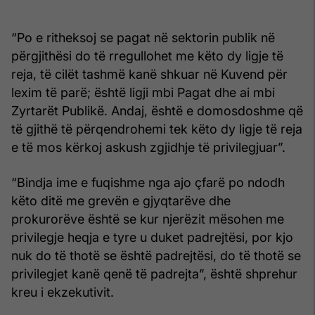
“Po e ritheksoj se pagat në sektorin publik në
përgjithësi do të rregullohet me këto dy ligje të
reja, të cilët tashmë kanë shkuar në Kuvend për
lexim të parë; është ligji mbi Pagat dhe ai mbi
Zyrtarët Publikë. Andaj, është e domosdoshme që
të gjithë të përqendrohemi tek këto dy ligje të reja
e të mos kërkoj askush zgjidhje të privilegjuar”.
“Bindja ime e fuqishme nga ajo çfarë po ndodh
këto ditë me grevën e gjyqtarëve dhe
prokurorëve është se kur njerëzit mësohen me
privilegje heqja e tyre u duket padrejtësi, por kjo
nuk do të thotë se është padrejtësi, do të thotë se
privilegjet kanë qenë të padrejta”, është shprehur
kreu i ekzekutivit.