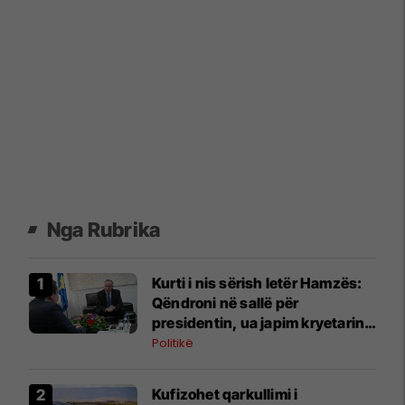
Nga Rubrika
​Kurti i nis sërish letër Hamzës:
Qëndroni në sallë për
presidentin, ua japim kryetarin e
Kuvendit
Politikë
Kufizohet qarkullimi i