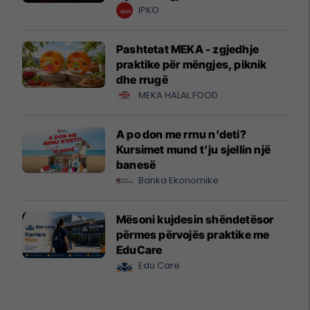
krijuesve
IPKO
Pashtetat MEKA - zgjedhje
praktike për mëngjes, piknik
dhe rrugë
MEKA HALAL FOOD
A po don me rrnu n’deti?
Kursimet mund t’ju sjellin një
banesë
Banka Ekonomike
Mësoni kujdesin shëndetësor
përmes përvojës praktike me
EduCare
Edu Care