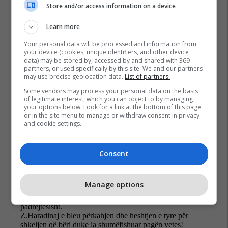
Store and/or access information on a device
Prokuroret
Albin Kurti
Learn more
Gjykata Themelore Në Prishtinë
Pagat
Gjyqtarët
Video
Your personal data will be processed and information from
your device (cookies, unique identifiers, and other device
data) may be stored by, accessed by and shared with 369
partners, or used specifically by this site. We and our partners
may use precise geolocation data.
List of partners.
Some vendors may process your personal data on the basis
of legitimate interest, which you can object to by managing
your options below. Look for a link at the bottom of this page
or in the site menu to manage or withdraw consent in privacy
and cookie settings.
Consent
Manage options