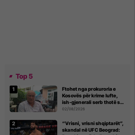
Top 5
Ftohet nga prokuroria e
Kosovës për krime lufte,
ish-gjenerali serb thotë se
dikush e tradhtoi në
02/08/2026
Beograd
“Vrisni, vrisni shqiptarët”,
skandal në UFC Beograd: