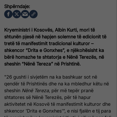
Kryeministri i Kosovës, Albin Kurti, mori të
shtunën pjesë në hapjen solemne të edicionit të
tretë të manifestimit tradicional kulturor –
shkencor “Drita e Gonxhes”, e njëkohësisht ka
bërë homazhe te shtatorja e Nënë Terezës, në
sheshin “Nënë Tereza” në Prishtinë.
"26 gushti i sivjetëm na ka bashkuar sot në
qendër të Prishtinës dhe na ka mbledhur këtu në
sheshin
Nënë Tereza
, për më tepër pranë
shtatores së Nënë Terezës, për të hapur
aktivitetet në Kosovë të manifestimit kulturor dhe
shkencor 'Drita e Gonxhes'”, e nisi fjalën e tij para