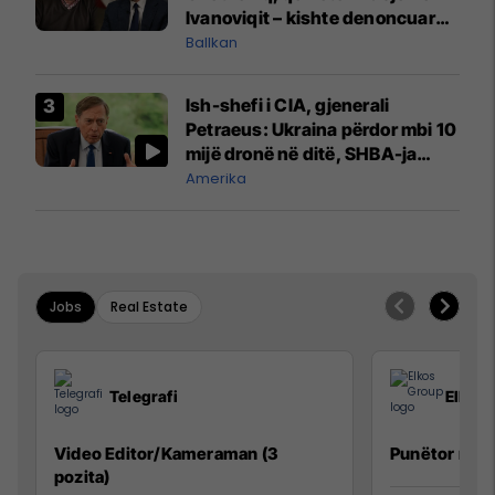
Ivanoviqit – kishte denoncuar
kërcënime ndaj vëllezërve
Ballkan
Vuçiq
Ish-shefi i CIA, gjenerali
Petraeus: Ukraina përdor mbi 10
mijë dronë në ditë, SHBA-ja
mbetet shumë prapa në
Amerika
prodhim
Jobs
Real Estate
Telegrafi
Elkos
Video Editor/Kameraman (3
Punëtor në 
pozita)