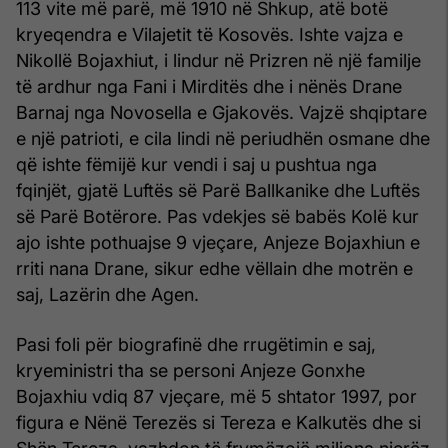
113 vite më parë, më 1910 në Shkup, atë botë
kryeqendra e Vilajetit të Kosovës. Ishte vajza e
Nikollë Bojaxhiut, i lindur në Prizren në një familje
të ardhur nga Fani i Mirditës dhe i nënës Drane
Barnaj nga Novosella e Gjakovës. Vajzë shqiptare
e një patrioti, e cila lindi në periudhën osmane dhe
që ishte fëmijë kur vendi i saj u pushtua nga
fqinjët, gjatë Luftës së Parë Ballkanike dhe Luftës
së Parë Botërore. Pas vdekjes së babës Kolë kur
ajo ishte pothuajse 9 vjeçare, Anjeze Bojaxhiun e
rriti nana Drane, sikur edhe vëllain dhe motrën e
saj, Lazërin dhe Agen.
Pasi foli për biografinë dhe rrugëtimin e saj,
kryeministri tha se personi Anjeze Gonxhe
Bojaxhiu vdiq 87 vjeçare, më 5 shtator 1997, por
figura e Nënë Terezës si Tereza e Kalkutës dhe si