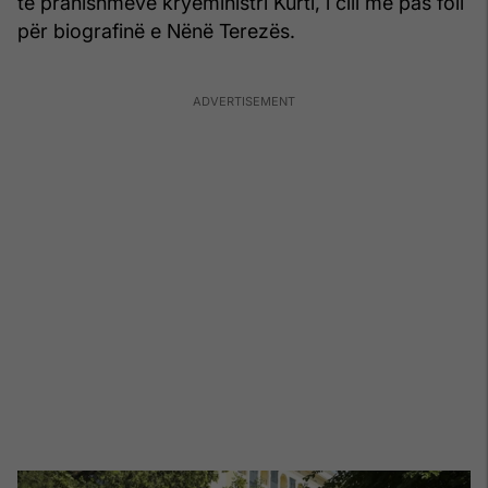
të pranishmëve kryeministri Kurti, i cili më pas foli
për biografinë e Nënë Terezës.