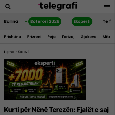
Ballina
Botërori 2026
Eksperti
Të fu
Prishtina
Prizreni
Peja
Ferizaj
Gjakova
Mitrov
Lajme
>
Kosovë
Kurti për Nënë Terezën: Fjalët e saj