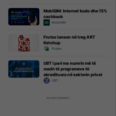
MobiSIM: Internet kudo dhe 15%
cashback
MobiSIM
Frutex lanson në treg ART
Ketchup
Frutex
UBT i pari me numrin më të
madh të programeve të
akredituara në sektorin privat
UBT