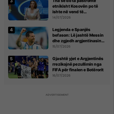
Tha se do ta pastronte
etnikisht Kosovën po të
ishte në vend të
Millosheviqit, Lëvizja e
14/07/2026
Qytetarëve të Lirë në Serbi
kërkon shkarkimin e
Legjenda e Spanjës
menjëhershëm të
befason: Lë jashtë Messin
Snezhana Paunoviq
dhe zgjedh argjentinasin
më të mirë në botë
15/07/2026
Gjashtë yjet e Argjentinës
rrezikojnë pezullimin nga
FIFA për finalen e Botërorit
16/07/2026