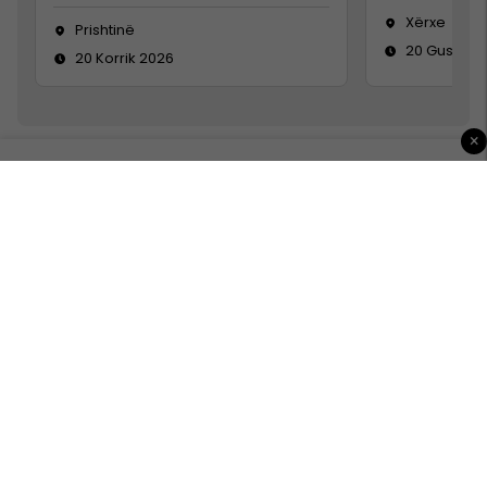
Xërxe
Prishtinë
20 Gusht 2
20 Korrik 2026
×