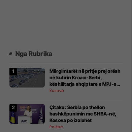
Nga Rubrika
Mërgimtarët në pritje prej orësh
në kufirin Kroaci-Serbi,
këshilltarja shqiptare e MPJ-së
kroate tregon arsyet
Kosovë
Çitaku: Serbia po thellon
bashkëpunimin me SHBA-në,
Kosova po izolohet
Politikë