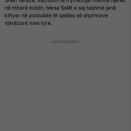
Shën Tereza, vazhdon të frymëzojë miliona njerëz
në mbarë botën, teksa fjalët e saj tashmë janë
kthyer në postulate të sjelljes së shpirtrave
njerëzorë mes tyre.