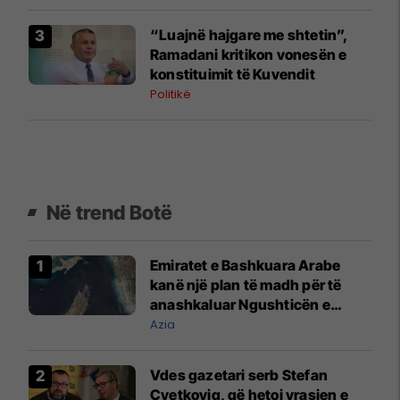
“Luajnë hajgare me shtetin”,
Ramadani kritikon vonesën e
konstituimit të Kuvendit
Politikë
Në trend Botë
Emiratet e Bashkuara Arabe
kanë një plan të madh për të
anashkaluar Ngushticën e
Hormuzit
Azia
Vdes gazetari serb Stefan
Cvetkoviq, që hetoi vrasjen e