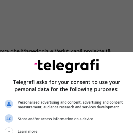
sova dhe Maqedonia e Veriut kanë projekte të
prej tyre janë realizuar e disa të tjera do të
jti.
Telegrafi asks for your consent to use your
24 zhvilluam mbledhjen e përbashkët mes dy
personal data for the following purposes:
ve tona. Disa projekte u realizuan, disa do të
pejti. Kosova dhe Maqedonia e Veriut kanë sistemin
Personalised advertising and content, advertising and content
së shpejti do të nisë dhe puna për rrugën Bllacë-
measurement, audience research and services development
 të nisë dhe ndërtimi i rrugës Tetovë-Prizren. Me
Store and/or access information on a device
investojmë në zhvillim, stabilitet dhe mirëqenie”, tha
Learn more