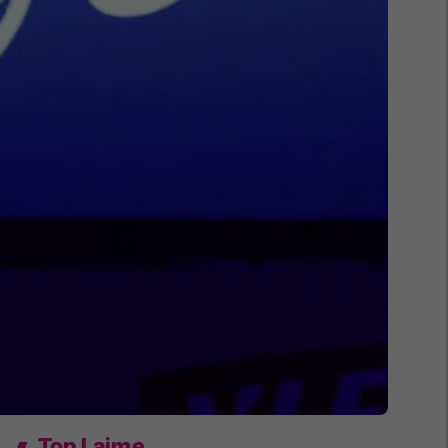
Top Lajme