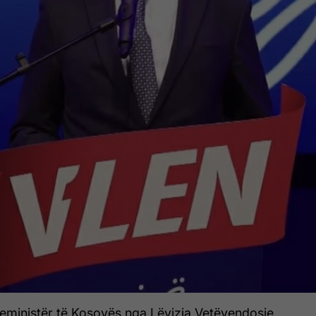
yeministër të Kosovës nga Lëvizja Vetëvendosje,