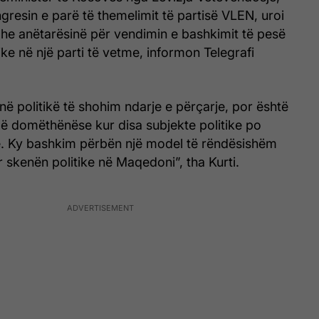
ngresin e parë të themelimit të partisë VLEN, uroi
 dhe anëtarësinë për vendimin e bashkimit të pesë
ike në një parti të vetme, informon Telegrafi
ë politikë të shohim ndarje e përçarje, por është
më domëthënëse kur disa subjekte politike po
. Ky bashkim përbën një model të rëndësishëm
skenën politike në Maqedoni”, tha Kurti.