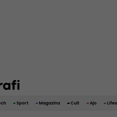
ech
Sport
Magazina
Cult
Ajo
Life