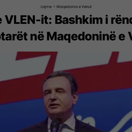
Lajme
>
Maqedonia e Veriut
e VLEN-it: Bashkim i rën
tarët në Maqedoninë e 