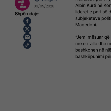
Nga
Telegrafi
Albin Kurti në Ko
09/05/2026
liderët e partisë
subjeketeve polit
Maqedoni.
“Jemi mësuar që n
më e rrallë dhe 
bashkohen në një
bashkëpunimi për 