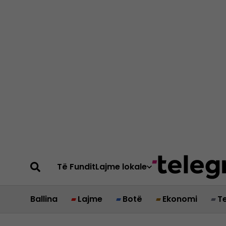
Të Fundit
Lajme lokale
Ballina
Lajme
Botë
Ekonomi
T