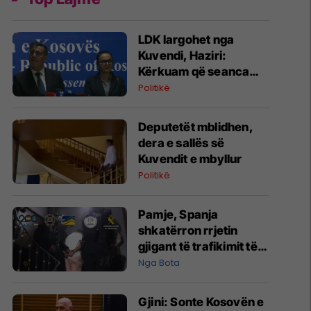
LDK largohet nga
Kuvendi, Haziri:
Kërkuam që seanca
konstituive të mbahet
Politikë
sonte
Deputetët mblidhen,
dera e sallës së
Kuvendit e mbyllur
Politikë
Pamje, Spanja
shkatërron rrjetin
gjigant të trafikimit të
emigrantëve dhe
Nga Bota
drogës në Mesdhe
Gjini: Sonte Kosovën e