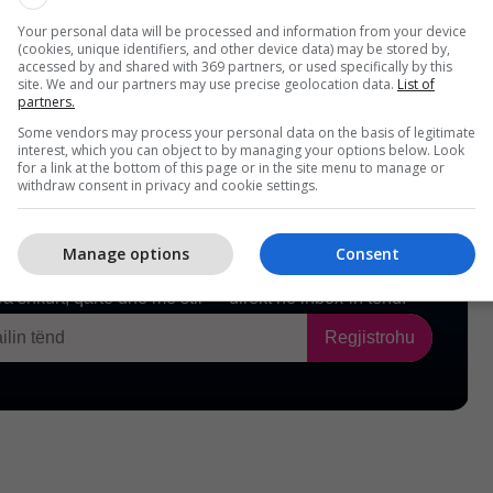
Your personal data will be processed and information from your device
(cookies, unique identifiers, and other device data) may be stored by,
accessed by and shared with 369 partners, or used specifically by this
site. We and our partners may use precise geolocation data.
List of
partners.
Some vendors may process your personal data on the basis of legitimate
interest, which you can object to by managing your options below. Look
for a link at the bottom of this page or in the site menu to manage or
withdraw consent in privacy and cookie settings.
Manage options
Consent