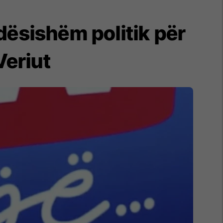
dësishëm politik për
Veriut