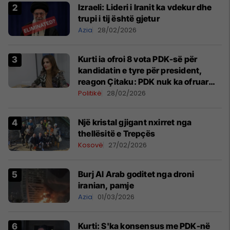
Izraeli: Lideri i Iranit ka vdekur dhe
trupi i tij është gjetur
Azia
28/02/2026
Kurti ia ofroi 8 vota PDK-së për
kandidatin e tyre për president,
reagon Çitaku: PDK nuk ka ofruar
kundërkandidat formal veç për inat
Politikë
28/02/2026
Një kristal gjigant nxirret nga
thellësitë e Trepçës
Kosovë
27/02/2026
Burj Al Arab goditet nga droni
iranian, pamje
Azia
01/03/2026
Kurti: S'ka konsensus me PDK-në