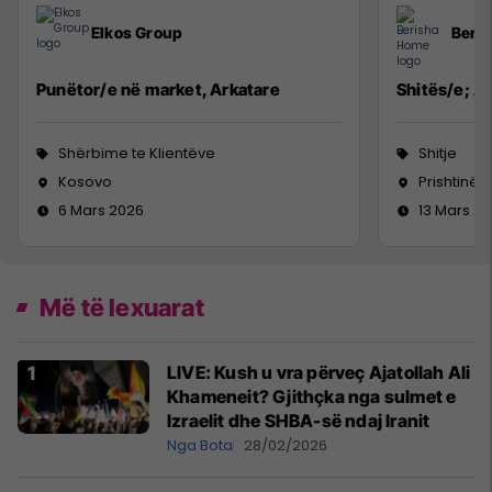
Elkos Group
Beri
Punëtor/e në market, Arkatare
Shitës/e; Ag
Shërbime te Klientëve
Shitje
Kosovo
Prishtinë
6 Mars 2026
13 Mars 2
Më të lexuarat
LIVE: Kush u vra përveç Ajatollah Ali
Khameneit? Gjithçka nga sulmet e
Izraelit dhe SHBA-së ndaj Iranit
Nga Bota
28/02/2026