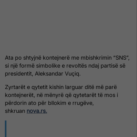
Ata po shtyjnë kontejnerë me mbishkrimin “SNS”,
si një formë simbolike e revoltës ndaj partisë së
presidentit, Aleksandar Vuçiq.
Zyrtarët e qytetit kishin larguar ditë më parë
kontejnerët, në mënyrë që qytetarët të mos i
përdorin ato për bllokim e rrugëve,
shkruan
nova.rs.