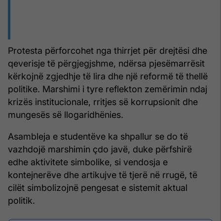
Protesta përforcohet nga thirrjet për drejtësi dhe
qeverisje të përgjegjshme, ndërsa pjesëmarrësit
kërkojnë zgjedhje të lira dhe një reformë të thellë
politike. Marshimi i tyre reflekton zemërimin ndaj
krizës institucionale, rritjes së korrupsionit dhe
mungesës së llogaridhënies.
Asambleja e studentëve ka shpallur se do të
vazhdojë marshimin çdo javë, duke përfshirë
edhe aktivitete simbolike, si vendosja e
kontejnerëve dhe artikujve të tjerë në rrugë, të
cilët simbolizojnë pengesat e sistemit aktual
politik.