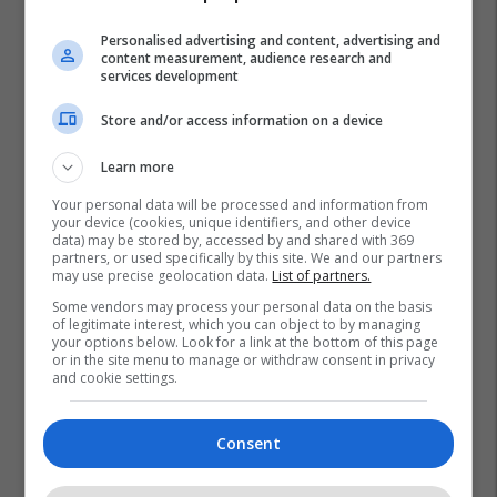
Personalised advertising and content, advertising and
content measurement, audience research and
services development
Aleksandar Vuçiq
Serbia
Protesta Ne Serbi
Store and/or access information on a device
Learn more
Your personal data will be processed and information from
your device (cookies, unique identifiers, and other device
data) may be stored by, accessed by and shared with 369
partners, or used specifically by this site. We and our partners
may use precise geolocation data.
List of partners.
Some vendors may process your personal data on the basis
of legitimate interest, which you can object to by managing
your options below. Look for a link at the bottom of this page
or in the site menu to manage or withdraw consent in privacy
and cookie settings.
Consent