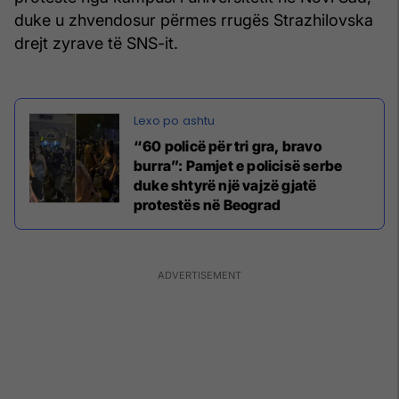
duke u zhvendosur përmes rrugës Strazhilovska
drejt zyrave të SNS-it.
“60 policë për tri gra, bravo
burra”: Pamjet e policisë serbe
duke shtyrë një vajzë gjatë
protestës në Beograd