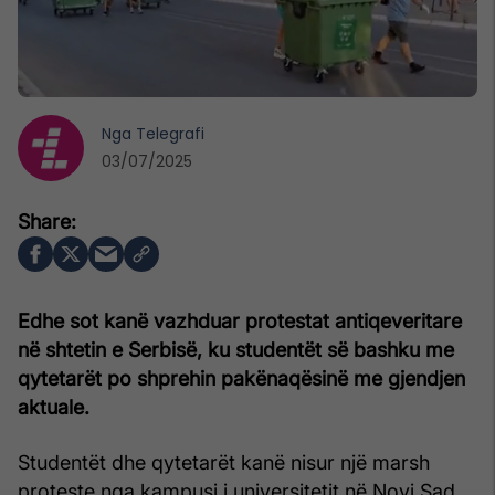
Nga
Telegrafi
03/07/2025
Edhe sot kanë vazhduar protestat antiqeveritare
në shtetin e Serbisë, ku studentët së bashku me
qytetarët po shprehin pakënaqësinë me gjendjen
aktuale.
Studentët dhe qytetarët kanë nisur një marsh
proteste nga kampusi i universitetit në Novi Sad,