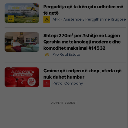
Përgaditja që ta bën çdo udhëtim më
të qetë
APR - Asistencë E Përgjithshme Rrugore
Shtëpi 270m² për #shitje në Lagjen
Qershia me teknologji moderne dhe
komoditet maksimal #14532
Pro Real Estate
Çmime që i ndjen në xhep, oferta që
nuk duhet humbur
Petrol Company