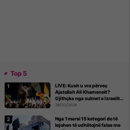
Top 5
LIVE: Kush u vra përveç
Ajatollah Ali Khameneit?
Gjithçka nga sulmet e Izraelit
dhe SHBA-së ndaj Iranit
28/02/2026
Nga 1 marsi 15 kategori do të
lejohen të udhëtojnë falas me