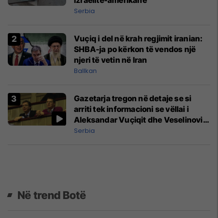
Serbia
Vuçiq i del në krah regjimit iranian:
SHBA-ja po kërkon të vendos një
njeri të vetin në Iran
Ballkan
Gazetarja tregon në detaje se si
arriti tek informacioni se vëllai i
Aleksandar Vuçiqit dhe Veselinoviq
u bënë miliarderë
Serbia
Në trend Botë