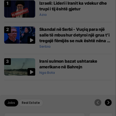
Izraeli: Lideri i Iranit ka vdekur dhe
trupi i tij është gjetur
Azia
Skandal në Serbi - Vuçiq para një
salle të mbushur detyroi një grua t’i
tregojë fëmijës se nuk është nëna e
tij
Serbia
Irani sulmon bazat ushtarake
amerikane në Bahrejn
Nga Bota
Jobs
Real Estate