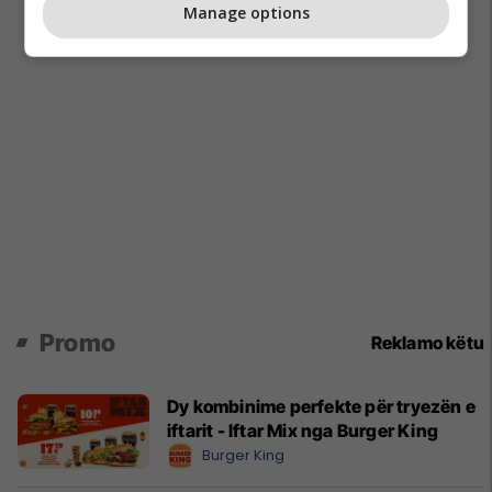
Manage options
Promo
Reklamo këtu
Dy kombinime perfekte për tryezën e
iftarit - Iftar Mix nga Burger King
Burger King