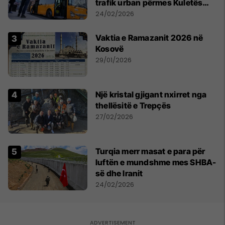
trafik urban përmes Kuletës
Digjitale
24/02/2026
Vaktia e Ramazanit 2026 në
Kosovë
29/01/2026
Një kristal gjigant nxirret nga
thellësitë e Trepçës
27/02/2026
Turqia merr masat e para për
luftën e mundshme mes SHBA-
së dhe Iranit
24/02/2026