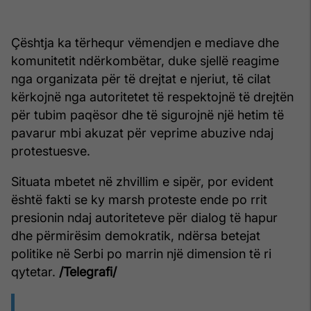
Çështja ka tërhequr vëmendjen e mediave dhe
komunitetit ndërkombëtar, duke sjellë reagime
nga organizata për të drejtat e njeriut, të cilat
kërkojnë nga autoritetet të respektojnë të drejtën
për tubim paqësor dhe të sigurojnë një hetim të
pavarur mbi akuzat për veprime abuzive ndaj
protestuesve.
Situata mbetet në zhvillim e sipër, por evident
është fakti se ky marsh proteste ende po rrit
presionin ndaj autoriteteve për dialog të hapur
dhe përmirësim demokratik, ndërsa betejat
politike në Serbi po marrin një dimension të ri
qytetar.
/Telegrafi/