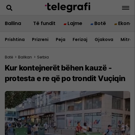
Ballina
Të fundit
Lajme
Botë
Ekono
Prishtina
Prizreni
Peja
Ferizaj
Gjakova
Mitrov
Botë
>
Ballkan
>
Serbia
Kur kontejnerët bëhen kauzë -
protesta e re që po trondit Vuçiqin