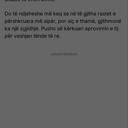
Do të ndjeheshe më keq se në të gjitha rastet e
për­shkruara më sipër, por siç e thamë, gjithmonë
ka një zgjidhje. Pusho së kërkuari aprovimin e tij
për veshjen tënde të re.