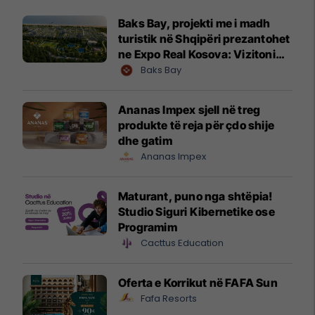
Baks Bay, projekti me i madh
turistik në Shqipëri prezantohet
ne Expo Real Kosova: Vizitoni
shtandin dhe zbuloni
Baks Bay
mundësitë e investimit
Ananas Impex sjell në treg
produkte të reja për çdo shije
dhe gatim
Ananas Impex
Maturant, puno nga shtëpia!
Studio Siguri Kibernetike ose
Programim
Cacttus Education
Oferta e Korrikut në FAFA Sun
Fafa Resorts