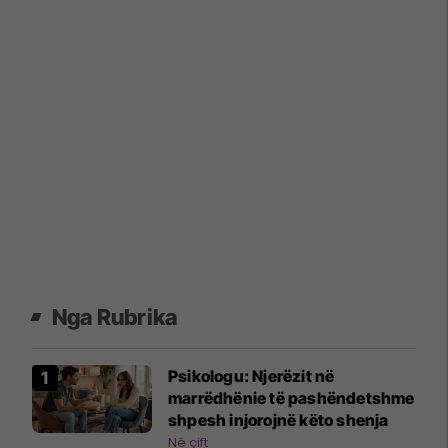
Nga Rubrika
Psikologu: Njerëzit në
marrëdhënie të pashëndetshme
shpesh injorojnë këto shenja
Në çift