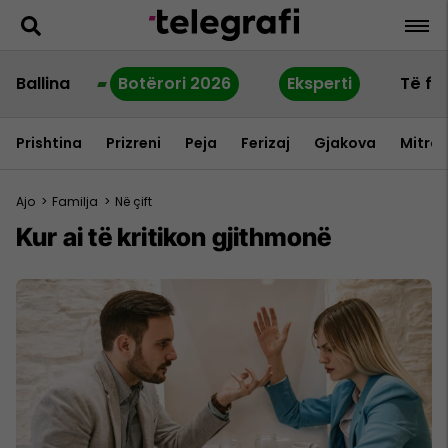
Ballina
Botërori 2026
Eksperti
Të fu
Prishtina
Prizreni
Peja
Ferizaj
Gjakova
Mitrov
Ajo
>
Familja
>
Në çift
Kur ai të kritikon gjithmonë