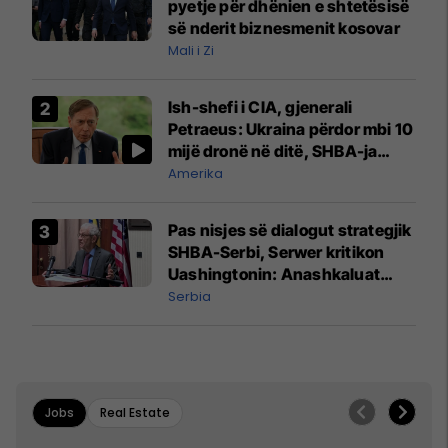
pyetje për dhënien e shtetësisë
së nderit biznesmenit kosovar
Mali i Zi
Ish-shefi i CIA, gjenerali
Petraeus: Ukraina përdor mbi 10
mijë dronë në ditë, SHBA-ja
mbetet shumë prapa në
Amerika
prodhim
Pas nisjes së dialogut strategjik
SHBA-Serbi, Serwer kritikon
Uashingtonin: Anashkaluat
Banjskën, sulmin ndaj KFOR-it
Serbia
dhe rrëmbimin e Policëve të
Kosovës
Jobs
Real Estate