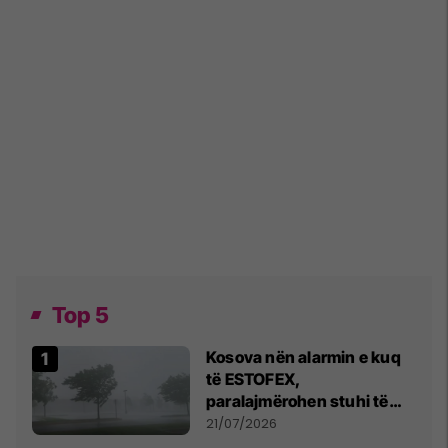
Top 5
Kosova nën alarmin e kuq
të ESTOFEX,
paralajmërohen stuhi të
fuqishme me breshër dhe
21/07/2026
erëra të forta