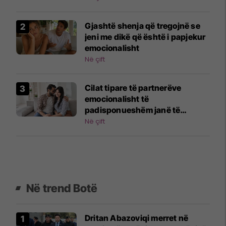
Gjashtë shenja që tregojnë se
jeni me dikë që është i papjekur
emocionalisht
Në çift
Cilat tipare të partnerëve
emocionalisht të
padisponueshëm janë të
rëndësishme për t'u njohur në
Në çift
kohë?
Në trend Botë
Dritan Abazoviqi merret në