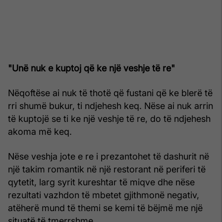
"Unë nuk e kuptoj që ke një veshje të re"
Nëqoftëse ai nuk të thotë që fustani që ke blerë të
rri shumë bukur, ti ndjehesh keq. Nëse ai nuk arrin
të kuptojë se ti ke një veshje të re, do të ndjehesh
akoma më keq.
Nëse veshja jote e re i prezantohet të dashurit në
një takim romantik në një restorant në periferi të
qytetit, larg syrit kureshtar të miqve dhe nëse
rezultati vazhdon të mbetet gjithmonë negativ,
atëherë mund të themi se kemi të bëjmë me një
situatë të tmerrshme.