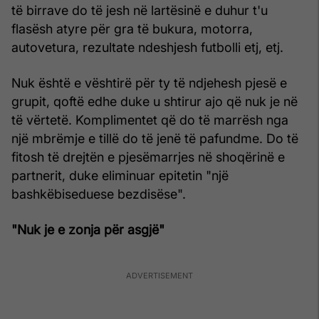
të bi­rrave do të jesh në lartësinë e duhur t'u
flasësh atyre për gra të bukura, motorra,
autovetura, rezultate ndeshjesh futbolli etj, etj.
Nuk është e vështirë për ty të ndjehesh pjesë e
grupit, qoftë edhe duke u shtirur ajo që nuk je në
të vërtetë. Komplimentet që do të marrësh nga
një mbrëmje e tillë do të jenë të pafundme. Do të
fitosh të drejtën e pjesëmarrjes në shoqërinë e
partnerit, duke eliminuar epitetin "një
bashkëbiseduese bezdisëse".
"Nuk je e zonja për asgjë"