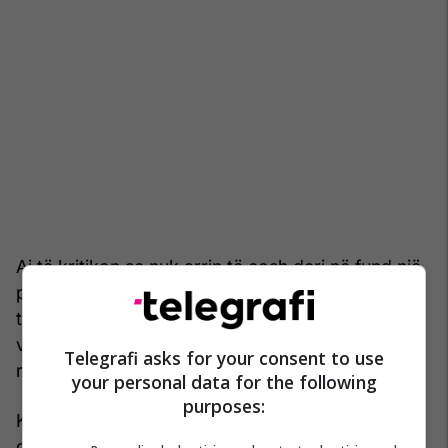
Ai të kritikon se nuk arrin të çosh deri në fund një
punë të nisur. Komplimente për origjinalitetin e të
thënit të gjërave. Me thënë të drejtën, ke qenë ti
vetë kur e ke pranuar se ke vështirësi në
Telegrafi asks for your consent to use
realizimin e ideve dhe qëllimeve të tua.
your personal data for the following
purposes:
Kjo ka ndodhur sepse nuk ke ditur të zgjedhësh
drejt që në fillim, ose sepse rrethanat anësore