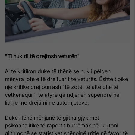
"Ti nuk di të drejtosh veturën"
Ai të kritikon duke të thënë se nuk i pëlqen
mënyra jote e të drejtuarit të veturës. Është tipike
një kritikë prej burrash "të zotë, të aftë dhe të
vetkënaqur", të atyre që ndjehen superiorë në
lidhje me drejtimin e automjeteve.
Duke i lënë mënjanë të gjitha gjykimet
psikoanalitike të raportit burrë­makinë, kujtoni
gjithmonë se statistikat shënojnë rritje në favor të