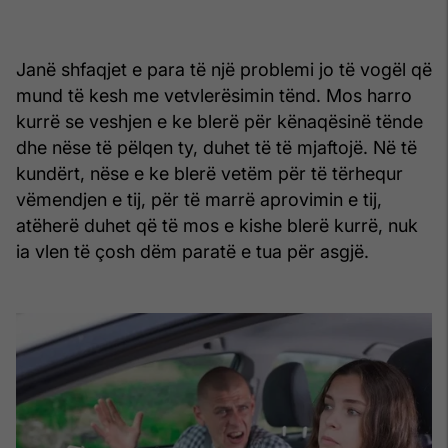
Janë shfaqjet e para të një problemi jo të vogël që
mund të kesh me vetvlerësimin tënd. Mos harro
kurrë se veshjen e ke blerë për kënaqësinë tënde
dhe nëse të pëlqen ty, duhet të të mjaftojë. Në të
kundërt, nëse e ke blerë vetëm për të tërhequr
vëmendjen e tij, për të marrë aprovimin e tij,
atëherë duhet që të mos e kishe blerë kurrë, nuk
ia vlen të çosh dëm paratë e tua për asgjë.