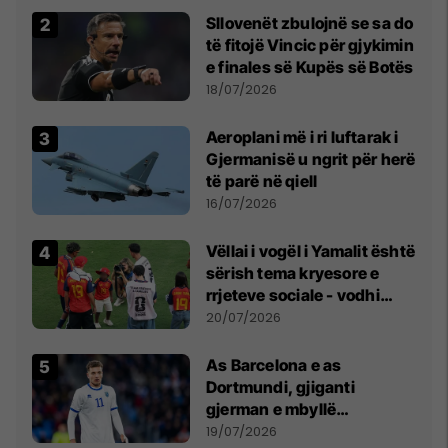
Sllovenët zbulojnë se sa do
të fitojë Vincic për gjykimin
e finales së Kupës së Botës
18/07/2026
Aeroplani më i ri luftarak i
Gjermanisë u ngrit për herë
të parë në qiell
16/07/2026
Vëllai i vogël i Yamalit është
sërish tema kryesore e
rrjeteve sociale - vodhi
vëmendjen pas finales së
20/07/2026
Kupës së Botës
As Barcelona e as
Dortmundi, gjiganti
gjerman e mbyllë
marrëveshjen për Fisnik
19/07/2026