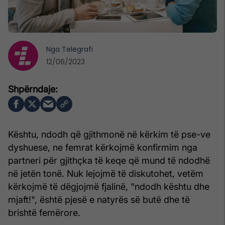
Nga
Telegrafi
12/06/2023
Kështu, ndodh që gjithmonë në kërkim të pse-ve
dyshuese, ne femrat kërkojmë konfirmim nga
part­neri për gjithçka të keqe që mund të ndodhë
në jetën tonë. Nuk lejojmë të diskutohet, vetëm
kërkojmë të dëgjojmë fjalinë, "ndodh kështu dhe
mjaft!", është pjesë e natyrës së butë dhe të
brishtë femërore.