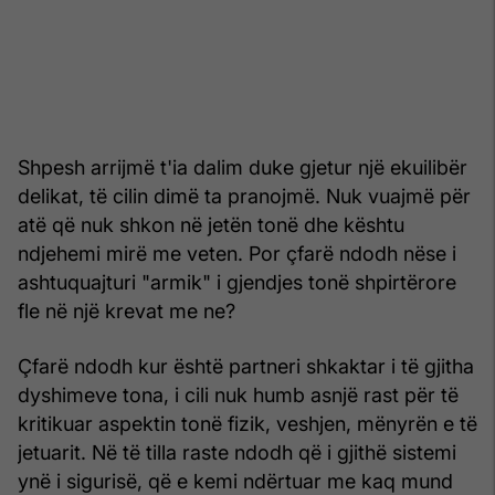
Shpesh arrijmë t'ia dalim duke gjetur një ekuilibër
delikat, të cilin dimë ta pranojmë. Nuk vuajmë për
atë që nuk shkon në jetën tonë dhe kështu
ndjehemi mirë me veten. Por çfarë ndodh nëse i
ashtuquajturi "armik" i gjendjes tonë shpirtërore
fle në një krevat me ne?
Çfarë ndodh kur është partneri shkaktar i të gjitha
dyshimeve tona, i cili nuk humb asnjë rast për të
kritikuar aspektin tonë fizik, veshjen, mënyrën e të
jetuarit. Në të tilla raste ndodh që i gjithë sistemi
ynë i sigurisë, që e kemi ndërtuar me kaq mund