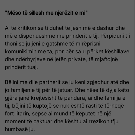
"Mëso të sillesh me njerëzit e mi"
Ai të kritikon se ti duhet të jesh më e dashur dhe
më e disponueshme me prindërit e tij. Përpiquni t'i
thoni se ju jeni e gatshme të mirëprisni
komunikimin me ta, por për sa u përket këshillave
dhe ndërhyrjeve në jetën private, të mjaftojnë
prindërit tuaj.
Bëjini me dije partnerit se ju keni zgjedhur atë dhe
jo familjen e tij për të jetuar. Dhe nëse të dyja këto
gjëra janë krejtësisht të pandara, ai dhe familja e
tij, bëjini të kuptojë se nuk është rasti të tërheqë
fort litarin, sepse ai mund të këputet në një
moment të caktuar dhe kështu ai rrezikon t'ju
humbasë ju.