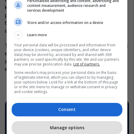
Personalised advertising and content, advertising and
content measurement, audience research and
kanë eliminuar vendosmërinë tënde për të
services development
plotësuar kërkesat e tua. Gabimi qëndron sepse
të gjitha këto pasiguri ia ke pranuar partnerit dhe
Store and/or access information on a device
ai fillon t'i shfrytëzojë në një moment të caktuar.
Learn more
Tregoji se je në kërkim të gjërave të reja, pasionet
Your personal data will be processed and information from
your device (cookies, unique identifiers, and other device
e tua nuk mbarojnë kurrë dhe mbi të gjitha ti ke
data) may be stored by, accessed by and shared with 369
partners, or used specifically by this site. We and our partners
arritur të krijosh një lidhje të qëndrueshme, pjesë
may use precise geolocation data.
List of partners.
e të cilës është edhe partneri yt. /Telegrafi/
Some vendors may process your personal data on the basis
of legitimate interest, which you can object to by managing
your options below. Look for a link at the bottom of this page
or in the site menu to manage or withdraw consent in privacy
and cookie settings.
Consent
Manage options