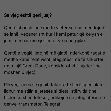
Sa vjeç është qeni juaj?
Qentë shpesh janë më të vjetër seç ne mendojmë
se janë, veçanërisht kur i kemi patur që këlysh e
jemi mësuar me sjelljen e tyre energjike.
Qentë e vegjël jetojnë më gjatë, ndërkohë racat e
mëdha kanë relativisht jetëgjatësi më të shkurtër
(psh. një Great Dane, konsiderohet "i vjetër" në
moshën 6 vjeç).
Përveç racës së qenit, faktorë të tjerë specifik të
lidhur me stilin e jetesës si dieta, stërvitja dhe
historiku shëndetësor, ndikojnë në jetëgjatësinë e
qenve, transmeton Telegrafi.