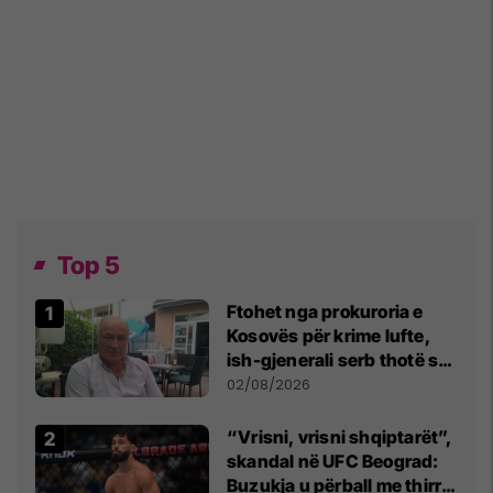
Top 5
Ftohet nga prokuroria e
Kosovës për krime lufte,
ish-gjenerali serb thotë se
dikush e tradhtoi në
02/08/2026
Beograd
“Vrisni, vrisni shqiptarët”,
skandal në UFC Beograd:
Buzukja u përball me thirrje