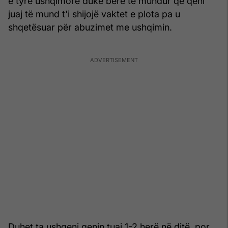
e tyre ushqimore duke bërë të mundur që qeni
juaj të mund t'i shijojë vaktet e plota pa u
shqetësuar për abuzimet me ushqimin.
Duhet ta ushqeni qenin tuaj 1-2 herë në ditë, por