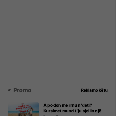
Promo
Reklamo këtu
A po don me rrnu n’deti?
Kursimet mund t’ju sjellin një