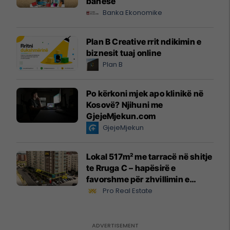
banesë
Banka Ekonomike
Plan B Creative rrit ndikimin e
biznesit tuaj online
Plan B
Po kërkoni mjek apo klinikë në
Kosovë? Njihuni me
GjejeMjekun.com
GjejeMjekun
Lokal 517m² me tarracë në shitje
te Rruga C – hapësirë e
favorshme për zhvillimin e
biznesit #15796
Pro Real Estate