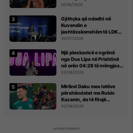
anti-shqiptare nga
01/08/2026
tribunat
Gjithçka që ndodhi në
Kuvendin e
jashtëzakonshëm të LDK-
së
30/07/2026
Një pleskavicë e ngrënë
nga Dua Lipa në Prishtinë
në orën 04:28 të mëngjesit
- dhe bota digjitale serbe
03/08/2026
shpall gjendjen e luftës
Mirlind Daku mes lotëve
përshëndetet me Rubin
Kazanin, do të fitojë
miliona te Spartak Moska
02/08/2026