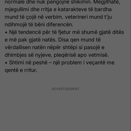
normale dhe nuk pengojnë shikimin. Megjithatë,
mjegullimi dhe rritja e katarakteve të bardha
mund të çojë në verbim. veterineri mund t'ju
ndihmojë të bëni diferencën.
• Një tendencë për të fjetur më shumë gjatë ditës
e më pak gjatë natës. Disa qen mund të
vërdallisen natën nëpër shtëpi si pasojë e
dhimbjes së nyjeve, pleqërisë apo vetmisë.
• Shtimi në peshë – një problem i veçantë me
qentë e rritur.