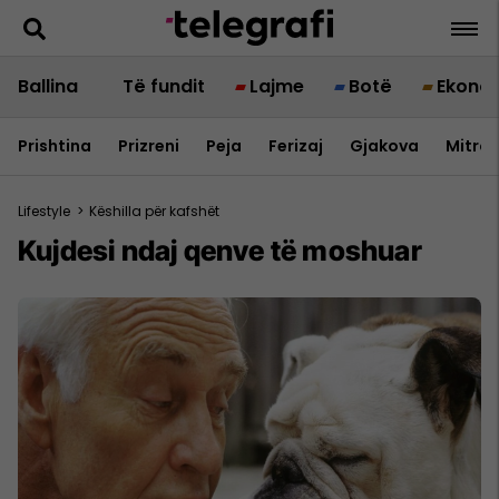
Ballina
Të fundit
Lajme
Botë
Ekono
Prishtina
Prizreni
Peja
Ferizaj
Gjakova
Mitrov
Lifestyle
>
Këshilla për kafshët
Kujdesi ndaj qenve të moshuar