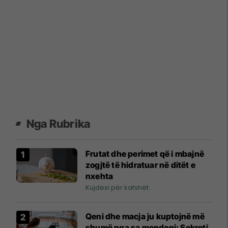
Nga Rubrika
Frutat dhe perimet që i mbajnë
zogjtë të hidratuar në ditët e
nxehta
Kujdesi për kafshët
Qeni dhe macja ju kuptojnë më
shumë nga sa mendoni: Sekreti