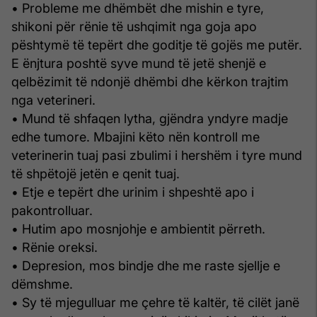
• Probleme me dhëmbët dhe mishin e tyre,
shikoni për rënie të ushqimit nga goja apo
pështymë të tepërt dhe goditje të gojës me putër.
E ënjtura poshtë syve mund të jetë shenjë e
qelbëzimit të ndonjë dhëmbi dhe kërkon trajtim
nga veterineri.
• Mund të shfaqen lytha, gjëndra yndyre madje
edhe tumore. Mbajini këto nën kontroll me
veterinerin tuaj pasi zbulimi i hershëm i tyre mund
të shpëtojë jetën e qenit tuaj.
• Etje e tepërt dhe urinim i shpeshtë apo i
pakontrolluar.
• Hutim apo mosnjohje e ambientit përreth.
• Rënie oreksi.
• Depresion, mos bindje dhe me raste sjellje e
dëmshme.
• Sy të mjegulluar me çehre të kaltër, të cilët janë