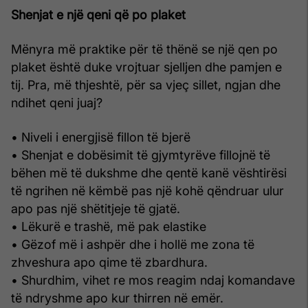
Shenjat e një qeni që po plaket
Mënyra më praktike për të thënë se një qen po
plaket është duke vrojtuar sjelljen dhe pamjen e
tij. Pra, më thjeshtë, për sa vjeç sillet, ngjan dhe
ndihet qeni juaj?
• Niveli i energjisë fillon të bjerë
• Shenjat e dobësimit të gjymtyrëve fillojnë të
bëhen më të dukshme dhe qentë kanë vështirësi
të ngrihen në këmbë pas një kohë qëndruar ulur
apo pas një shëtitjeje të gjatë.
• Lëkurë e trashë, më pak elastike
• Gëzof më i ashpër dhe i hollë me zona të
zhveshura apo qime të zbardhura.
• Shurdhim, vihet re mos reagim ndaj komandave
të ndryshme apo kur thirren në emër.