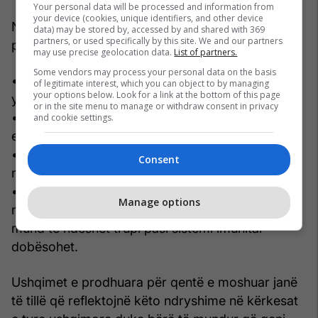
Your personal data will be processed and information from
your device (cookies, unique identifiers, and other device
Një dietë e mirë për qentë e moshuar duhet të
data) may be stored by, accessed by and shared with 369
partners, or used specifically by this site. We and our partners
përmbajë:
may use precise geolocation data.
List of partners.
Some vendors may process your personal data on the basis
• Proteina të koncentruara, cilësore, pak të
of legitimate interest, which you can object to by managing
your options below. Look for a link at the bottom of this page
yndyrshme
or in the site menu to manage or withdraw consent in privacy
• Karbohidrate lehtësisht të tretshme për sigurim
and cookie settings.
energjie
• Mineralet kryesore për të mbështetur plakjen e
Consent
nyjeve
• Vitamina, të cilat së bashku me proteinat
Manage options
ndihmojnë në luftimin e infeksioneve me të cilat
mund të ndeshet trupi pasi sistemi imunitar
dobësohet.
Ushqimet e prodhuara për qentë e moshuar janë
të tillë që reflektojnë këto ndryshime në kërkesat