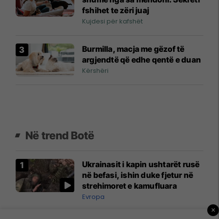
fshihet te zëri juaj
Kujdesi për kafshët
Burmilla, macja me gëzof të
argjendtë që edhe qentë e duan
Kërshëri
Në trend Botë
Ukrainasit i kapin ushtarët rusë
në befasi, ishin duke fjetur në
strehimoret e kamufluara
Evropa
×