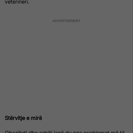
veterineri.
Stërvitje e mirë
Obeziteti dhe artriti janë dy nga problemet më të