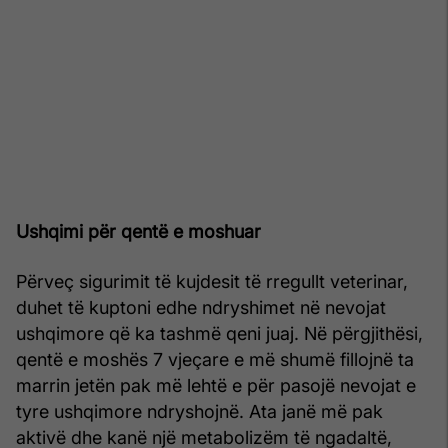
Ushqimi për qentë e moshuar
Përveç sigurimit të kujdesit të rregullt veterinar,
duhet të kuptoni edhe ndryshimet në nevojat
ushqimore që ka tashmë qeni juaj. Në përgjithësi,
qentë e moshës 7 vjeçare e më shumë fillojnë ta
marrin jetën pak më lehtë e për pasojë nevojat e
tyre ushqimore ndryshojnë. Ata janë më pak
aktivë dhe kanë një metabolizëm të ngadaltë,