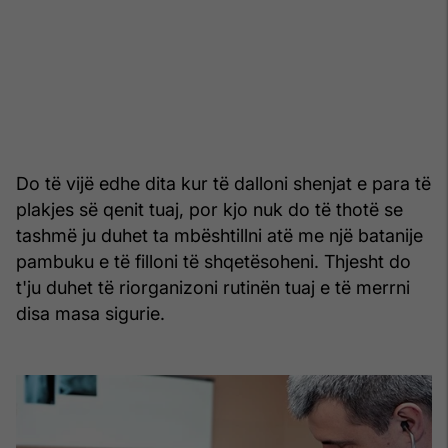
Do të vijë edhe dita kur të dalloni shenjat e para të
plakjes së qenit tuaj, por kjo nuk do të thotë se
tashmë ju duhet ta mbështillni atë me një batanije
pambuku e të filloni të shqetësoheni. Thjesht do
t'ju duhet të riorganizoni rutinën tuaj e të merrni
disa masa sigurie.