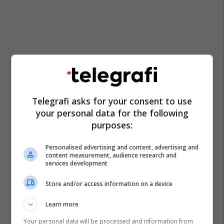
Telegrafi asks for your consent to use
Promo
Reklamo këtu
your personal data for the following
purposes:
Sempre nga Liri – e krijuar me
përkushtim, e dalluar për cilësi
Personalised advertising and content, advertising and
content measurement, audience research and
Liri Prizren
services development
Store and/or access information on a device
Përzgjedhja javore: katër
mundësi për banim dhe
Learn more
investim
Telegrafi Real Estate
Your personal data will be processed and information from