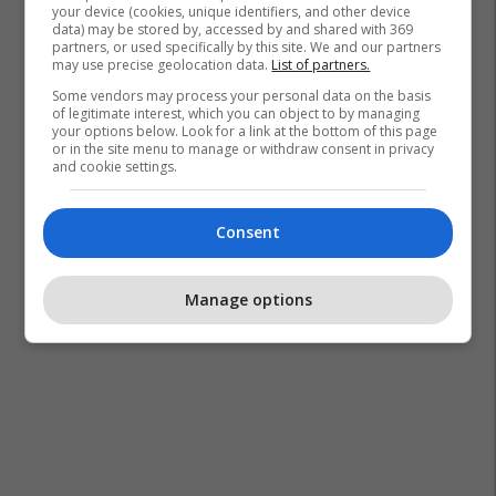
your device (cookies, unique identifiers, and other device
data) may be stored by, accessed by and shared with 369
partners, or used specifically by this site. We and our partners
BookFest vazhdon rrugëtimin në
may use precise geolocation data.
List of partners.
Gjilan pas suksesit të
Some vendors may process your personal data on the basis
jashtëzakonshëm në Prishtinë
of legitimate interest, which you can object to by managing
Dukagjini Bookstore
your options below. Look for a link at the bottom of this page
or in the site menu to manage or withdraw consent in privacy
and cookie settings.
Bëhu ekspert i Real Estate me
UBT
Consent
UBT
Manage options