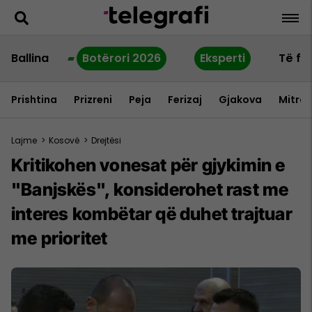
Ballina
Botërori 2026
Eksperti
Të fu
Prishtina
Prizreni
Peja
Ferizaj
Gjakova
Mitrov
Lajme
>
Kosovë
>
Drejtësi
Kritikohen vonesat për gjykimin e
"Banjskës", konsiderohet rast me
interes kombëtar që duhet trajtuar
me prioritet