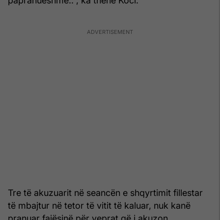
papranueshme..”, ka thënë Koci.
Tre të akuzuarit në seancën e shqyrtimit fillestar
të mbajtur në tetor të vitit të kaluar, nuk kanë
pranuar fajësinë për veprat që i akuzon