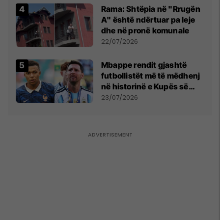
Rama: Shtëpia në "Rrugën
A" është ndërtuar pa leje
dhe në pronë komunale
22/07/2026
Mbappe rendit gjashtë
futbollistët më të mëdhenj
në historinë e Kupës së
Botës, Messi mbetet i dyti
23/07/2026