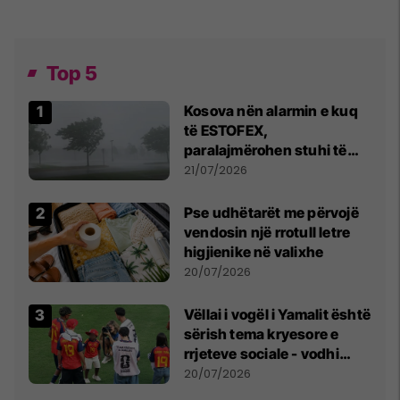
Top 5
Kosova nën alarmin e kuq
të ESTOFEX,
paralajmërohen stuhi të
fuqishme me breshër dhe
21/07/2026
erëra të forta
Pse udhëtarët me përvojë
vendosin një rrotull letre
higjienike në valixhe
20/07/2026
Vëllai i vogël i Yamalit është
sërish tema kryesore e
rrjeteve sociale - vodhi
vëmendjen pas finales së
20/07/2026
Kupës së Botës