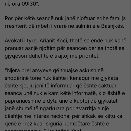
në ora 09:30”.
Por për këtë seancë nuk janë njoftuar edhe familja
rreshterit që mbeti i vrarë në sulmin e e Basnjkës.
Avokati i tyre, Arianit Koci, thotë se ende nuk kanë
pranuar asnjë njoftim për seancën derisa thotë se
gjyqësori duhet të e trajtoj me prioritet.
“Njëra prej arsyeve që thuajse askush në
shoqërinë tonë nuk është i kënaqur me gjykata
është kjo, ju jeni të informuar që është caktuar
seanca unë nuk e kam këtë informatë, kjo është e
papranueshme e dyta unë e kuptoj që gjykatat
janë shumë të ngarkuara por zvarritja e një
cështje me interes nacional për shkak se këtu ka
qenë e rrezikuar siguria kombëtare është e