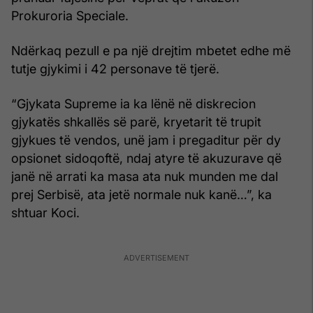
Prokuroria Speciale.
Ndërkaq pezull e pa një drejtim mbetet edhe më
tutje gjykimi i 42 personave të tjerë.
“Gjykata Supreme ia ka lënë në diskrecion
gjykatës shkallës së parë, kryetarit të trupit
gjykues të vendos, unë jam i pregaditur për dy
opsionet sidoqoftë, ndaj atyre të akuzurave që
janë në arrati ka masa ata nuk munden me dal
prej Serbisë, ata jetë normale nuk kanë…”, ka
shtuar Koci.