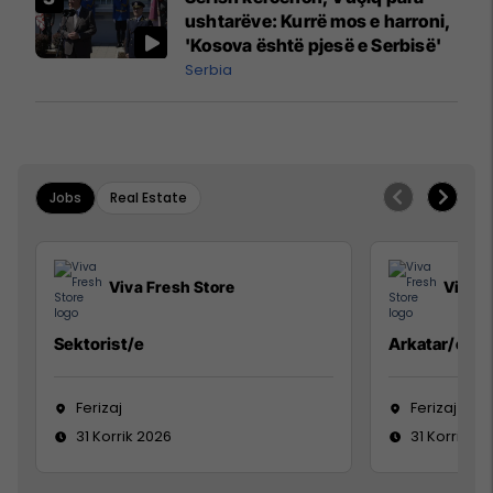
ushtarëve: Kurrë mos e harroni,
'Kosova është pjesë e Serbisë'
Serbia
Jobs
Real Estate
Viva Fresh Store
Viva F
Sektorist/e
Arkatar/e
Ferizaj
Ferizaj
31 Korrik 2026
31 Korrik 20