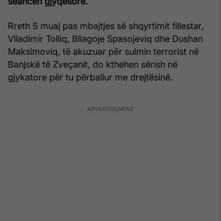
seancën gjyqësore.
Rreth 5 muaj pas mbajtjes së shqyrtimit fillestar,
Vlladimir Tolliq, Bllagoje Spasojeviq dhe Dushan
Maksimoviq, të akuzuar për sulmin terrorist në
Banjskë të Zveçanit, do kthehen sërish në
gjykatore për tu përballur me drejtësinë.