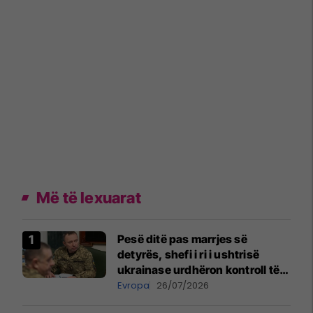
Më të lexuarat
Pesë ditë pas marrjes së
detyrës, shefi i ri i ushtrisë
ukrainase urdhëron kontroll të
madh
Evropa
26/07/2026