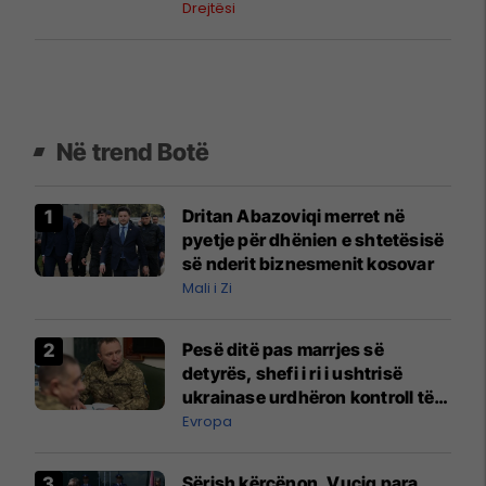
Drejtësi
Në trend Botë
Dritan Abazoviqi merret në
pyetje për dhënien e shtetësisë
së nderit biznesmenit kosovar
Mali i Zi
Pesë ditë pas marrjes së
detyrës, shefi i ri i ushtrisë
ukrainase urdhëron kontroll të
madh
Evropa
Sërish kërcënon, Vuçiq para