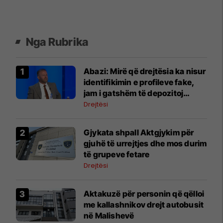
Nga Rubrika
Abazi: Mirë që drejtësia ka nisur
identifikimin e profileve fake,
jam i gatshëm të depozitoj
dëshmi
Drejtësi
Gjykata shpall Aktgjykim për
gjuhë të urrejtjes dhe mos durim
të grupeve fetare
Drejtësi
Aktakuzë për personin që qëlloi
me kallashnikov drejt autobusit
në Malishevë