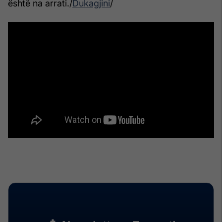
është na arrati./
Dukagjini
/