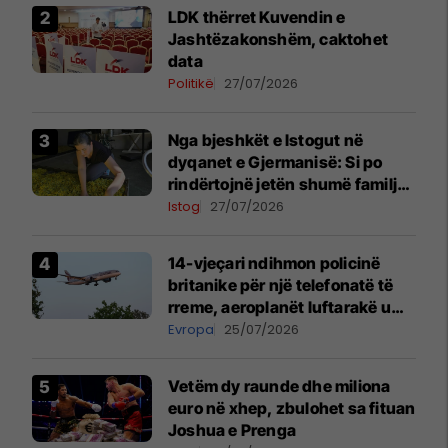
LDK thërret Kuvendin e
Jashtëzakonshëm, caktohet
data
Politikë
27/07/2026
Nga bjeshkët e Istogut në
dyqanet e Gjermanisë: Si po
rindërtojnë jetën shumë familje
nga eksporti i bimëve mjekësore
Istog
27/07/2026
14-vjeçari ndihmon policinë
britanike për një telefonatë të
rreme, aeroplanët luftarakë u
ngritën në ajër për të
Evropa
25/07/2026
interceptuar fluturaken e Qatar
Airways që po shkonte drejt
Vetëm dy raunde dhe miliona
Mançesterit
euro në xhep, zbulohet sa fituan
Joshua e Prenga