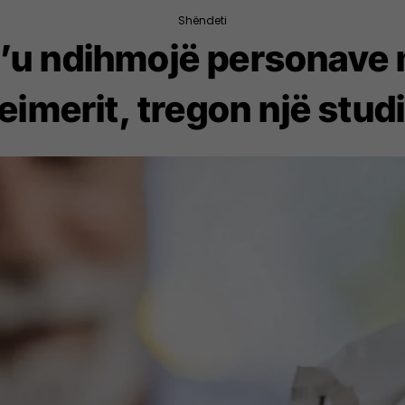
Shëndeti
t’u ndihmojë personave
eimerit, tregon një studim