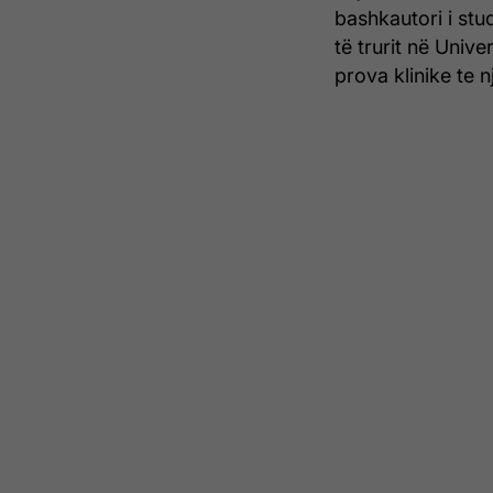
bashkautori i stu
të trurit në Unive
prova klinike te n