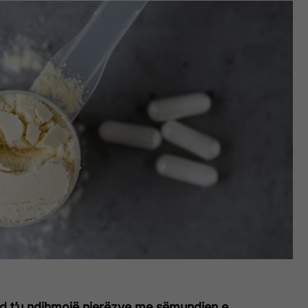
d t’u ndihmojë njerëzve me sëmundjen e