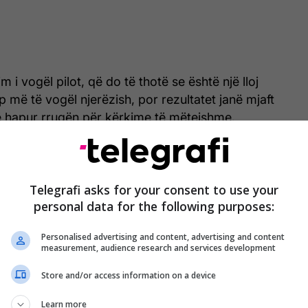
m i vogël pilot, që do të thotë se është një lloj
p më të vogël njerëzish, por rezultatet janë mjaft
të hapur rrugën për kërkime të mëtejshme.
të shihnin nëse kreatina mund të përdorej në
te njerëzit me sëmundjen e Alzheimerit dhe nëse
kim në aftësitë e tyre njohëse.
Telegrafi asks for your consent to use your
personal data for the following purposes:
ultatet?
Personalised advertising and content, advertising and content
measurement, audience research and services development
 në revistën Alzheimer's & Dementia Translational
al Interventions, shqyrtoi nëse 20 gramë kreatinë
Store and/or access information on a device
ë (forma më e hulumtuar e kreatinës) për tetë javë
Learn more