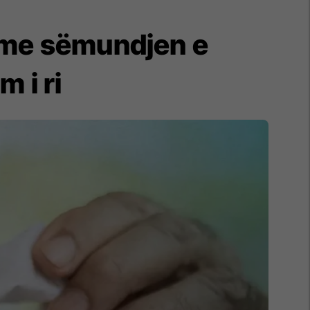
 me sëmundjen e
 i ri