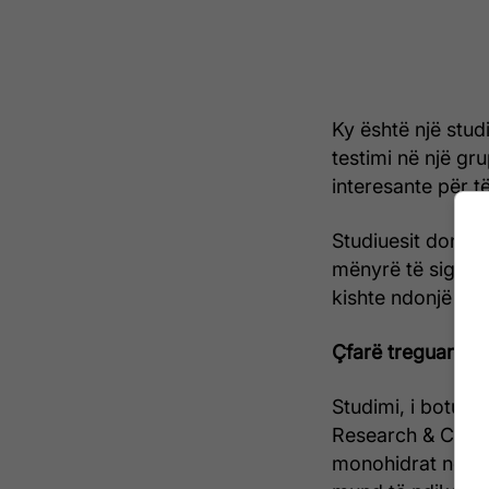
Ky është një studi
testimi në një gru
interesante për 
Studiuesit donin 
mënyrë të sigurt 
kishte ndonjë ndi
Çfarë treguan rez
Studimi, i botuar
Research & Clinic
monohidrat në dit