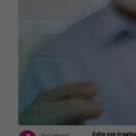
Edhe pse kreatina
Nga
Telegrafi