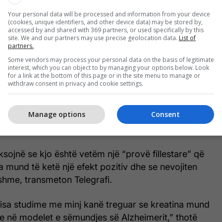
 te njerëzit e diagnostikuar me sëmundjen e
Your personal data will be processed and information from your device
(cookies, unique identifiers, and other device data) may be stored by,
accessed by and shared with 369 partners, or used specifically by this
site. We and our partners may use precise geolocation data.
List of
rën kreatinë rregullisht dhe shkencëtarët matën
partners.
s në gjak dhe në tru në fillim, pas katër dhe tetë
Some vendors may process your personal data on the basis of legitimate
saj, ata testuan edhe aftësitë e tyre njohëse.
interest, which you can object to by managing your options below. Look
for a link at the bottom of this page or in the site menu to manage or
an se 19 nga 20 pjesëmarrës morën rregullisht
withdraw consent in privacy and cookie settings.
velet e kreatinës në gjak u rritën, ndërsa në tru u
t me 11 për qind. Më e rëndësishmja, pjesëmarrësit
Manage options
Consent
ime në testet e vëmendjes, leximit, kohës së
anizimit mendor.
sojnë se kjo është vetëm një “provë fillestare” që
a mund të ketë një efekt pozitiv dhe se nevojiten
shme, transmeton Telegrafi.
disa studime me minj kanë treguar se kreatina mund
e në modelet e sëmundjes së Alzheimerit,” thotë