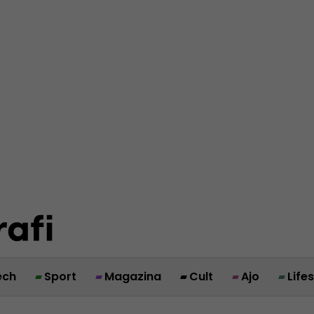
ech
Sport
Magazina
Cult
Ajo
Life