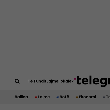
Të Fundit
Lajme lokale
Ballina
Lajme
Botë
Ekonomi
T