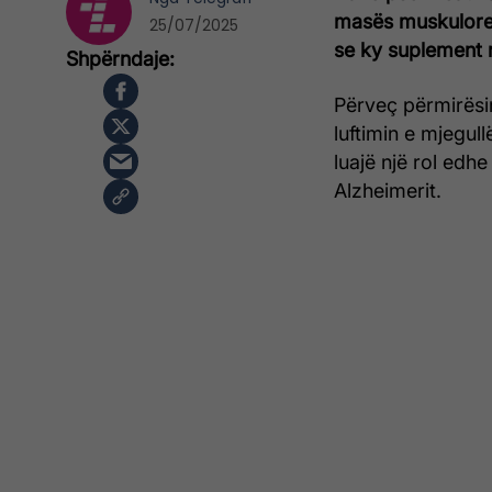
masës muskulore,
25/07/2025
se ky suplement 
Përveç përmirësi
luftimin e mjegul
luajë një rol edh
Alzheimerit.