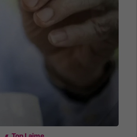
Top Lajme