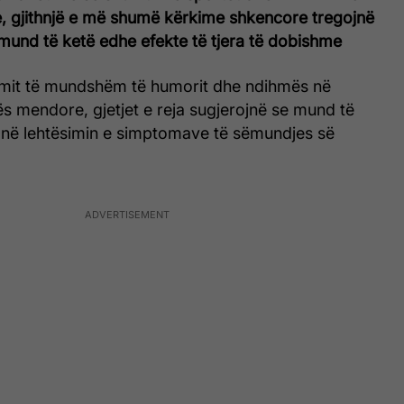
 gjithnjë e më shumë kërkime shkencore tregojnë
mund të ketë edhe efekte të tjera të dobishme
mit të mundshëm të humorit dhe ndihmës në
lës mendore, gjetjet e reja sugjerojnë se mund të
e në lehtësimin e simptomave të sëmundjes së