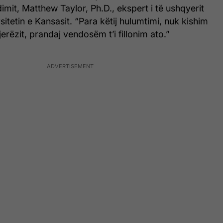
dimit, Matthew Taylor, Ph.D., ekspert i të ushqyerit
rsitetin e Kansasit. “Para këtij hulumtimi, nuk kishim
jerëzit, prandaj vendosëm t’i fillonim ato.”