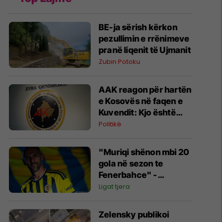
BE-ja sërish kërkon
pezullimin e rrënimeve
pranë liqenit të Ujmanit
Zubin Potoku
AAK reagon për hartën
e Kosovës në faqen e
Kuvendit: Kjo është
fytyra e vërtetë e këtij
Politikë
pushteti
"Muriqi shënon mbi 20
gola në sezon te
Fenerbahce" -
parashikohet ecuria e
Ligat tjera
sulmuesit te gjiganti
turk
Zelensky publikoi