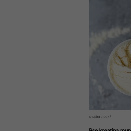
shutterstock
Pse kreatina mun