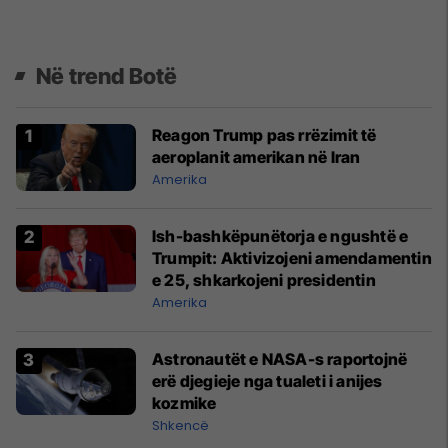
Në trend Botë
Reagon Trump pas rrëzimit të
aeroplanit amerikan në Iran
Amerika
Ish-bashkëpunëtorja e ngushtë e
Trumpit: Aktivizojeni amendamentin
e 25, shkarkojeni presidentin
Amerika
Astronautët e NASA-s raportojnë
erë djegieje nga tualeti i anijes
kozmike
Shkencë