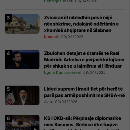
në Prishtinë
Përfaqësueset
09/04/2026
Zviceranët mbledhin pesë mijë
nënshkrime, ndalojnë ndërtimin e
xhamisë shqiptare në Siebnen
Kosovë
09/04/2026
Zbulohen detajet e dramës te Real
Madridi: Arbeloa e përjashtoi lojtarin
për shkak se u lajmërua si i lënduar
Liga e Kampionëve
08/04/2026
Lideri suprem i Iranit flet për herë të
parë pas armëpushimit me SHBA-në
Azia
09/04/2026
KS i OKB-së: Përplasje diplomatike
mes Kosovës, Serbisë dhe fuqive