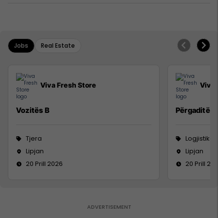
Jobs
Real Estate
Viva Fresh Store
Viva 
Vozitës B
Përgaditës 
Tjera
Logjistikë
Lipjan
Lipjan
20 Prill 2026
20 Prill 20