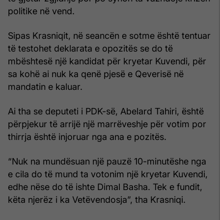
politike në vend.
Sipas Krasniqit, në seancën e sotme është tentuar
të testohet deklarata e opozitës se do të
mbështesë një kandidat për kryetar Kuvendi, për
sa kohë ai nuk ka qenë pjesë e Qeverisë në
mandatin e kaluar.
Ai tha se deputeti i PDK-së, Abelard Tahiri, është
përpjekur të arrijë një marrëveshje për votim por
thirrja është injoruar nga ana e pozitës.
“Nuk na mundësuan një pauzë 10-minutëshe nga
e cila do të mund ta votonim një kryetar Kuvendi,
edhe nëse do të ishte Dimal Basha. Tek e fundit,
këta njerëz i ka Vetëvendosja”, tha Krasniqi.