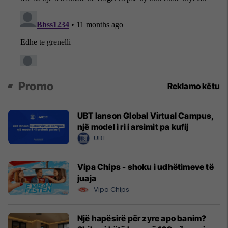
Promo
Reklamo këtu
UBT lanson Global Virtual Campus,
një model i ri i arsimit pa kufij
UBT
Vipa Chips - shoku i udhëtimeve të
juaja
Vipa Chips
Një hapësirë për zyre apo banim?