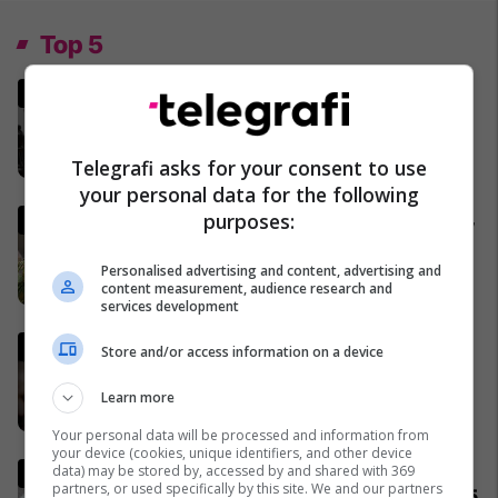
Top 5
MINUTË PAS MINUTE - A po
funksionon armëpushimi
SHBA-Iran?
02/04/2026
Telegrafi asks for your consent to use
your personal data for the following
Gjermania shtrëngon rregullat,
purposes:
burrat duhet të marrin leje nga
ushtria për të dalë jashtë
Personalised advertising and content, advertising and
content measurement, audience research and
shtetit
04/04/2026
services development
Lideri i Iranit thyen heshtjen,
Store and/or access information on a device
lëshon një deklaratë të rrallë
publike
Learn more
06/04/2026
Your personal data will be processed and information from
your device (cookies, unique identifiers, and other device
Komuniteti shqiptar do të
data) may be stored by, accessed by and shared with 369
partners, or used specifically by this site. We and our partners
ndërtojë xhami moderne prej 15