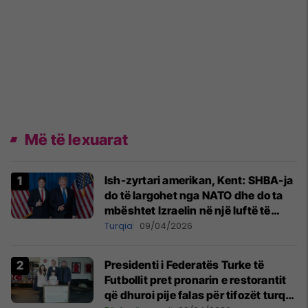
Më të lexuarat
Ish-zyrtari amerikan, Kent: SHBA-ja
do të largohet nga NATO dhe do ta
mbështet Izraelin në një luftë të
mundshme me Turqinë në Siri
Turqia
09/04/2026
Presidenti i Federatës Turke të
Futbollit pret pronarin e restorantit
që dhuroi pije falas për tifozët turq