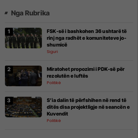
Nga Rubrika
FSK-së i bashkohen 36 ushtarë të
rinj nga radhët e komuniteteve jo-
shumicë
Siguri
Miratohet propozimi i PDK-së për
rezolutën e luftës
Politikë
​S’ia dalin të përfshihen në rend të
ditës disa projektligje në seancën e
Kuvendit
Politikë