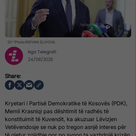
20:"Photo:RIDVAN SLIVOVA
Nga
Telegrafi
24/08/2025
Kryetari i Partisë Demokratike të Kosovës (PDK),
Memli Krasniqi pas dështimit të radhës të
konstituimit të Kuvendit, ka akuzuar Lëvizjen
Vetëvendosje se nuk po tregon asnjë interes për
të gjetur zgjidhje por po synon ta vazhdojë krizën