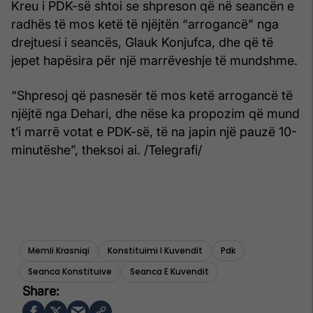
Kreu i PDK-së shtoi se shpreson që në seancën e
radhës të mos ketë të njëjtën “arrogancë” nga
drejtuesi i seancës, Glauk Konjufca, dhe që të
jepet hapësira për një marrëveshje të mundshme.
“Shpresoj që pasnesër të mos ketë arrogancë të
njëjtë nga Dehari, dhe nëse ka propozim që mund
t’i marrë votat e PDK-së, të na japin një pauzë 10-
minutëshe”, theksoi ai. /Telegrafi/
Memli Krasniqi
Konstituimi I Kuvendit
Pdk
Seanca Konstituive
Seanca E Kuvendit