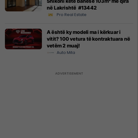
Shikoni këtë banesë 103m² me qira
në Lakrishtë #13442
Pro Real Estate
A është ky modeli ma i kërkuar i
vitit? 100 vetura të kontraktuara në
vetëm 2 muaj!
Auto Mita