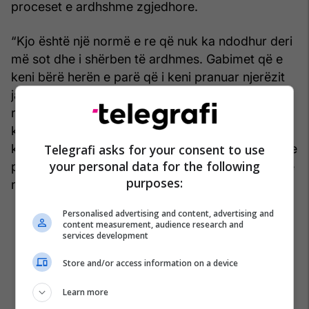
proceset e ardhshme zgjedhore.
“Kjo është një normë e re që nuk ka ndodhur deri
më sot dhe i shërben të ardhmes. Gabimet që e
keni bërë herën e parë që i keni pranuar njerëzit
jashtë afatit dhe me përgjigje që e keni dhënë në
raport me PZAP e keni bërë një normë të re, e
keni ngarkuar veten dhe Zyrën sepse tashmë e
Telegrafi asks for your consent to use
kemi një normë të re që do t'i shërbejë subjekteve
your personal data for the following
politike deri në fund t’i mbushin listat e tyre gjë që
purposes:
nuk ka ndodhur më parë”, tha Gashi.
Personalised advertising and content, advertising and
content measurement, audience research and
services development
Store and/or access information on a device
Learn more