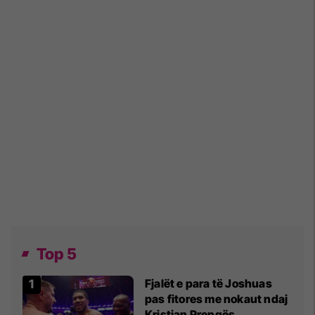
Top 5
Fjalët e para të Joshuas
pas fitores me nokaut ndaj
Kristian Prengës