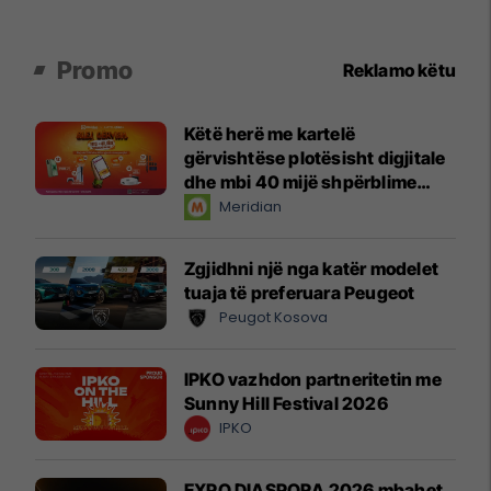
Promo
Reklamo këtu
Këtë herë me kartelë
gërvishtëse plotësisht digjitale
dhe mbi 40 mijë shpërblime
instant!
Meridian
Zgjidhni një nga katër modelet
tuaja të preferuara Peugeot
Peugot Kosova
IPKO vazhdon partneritetin me
Sunny Hill Festival 2026
IPKO
EXPO DIASPORA 2026 mbahet