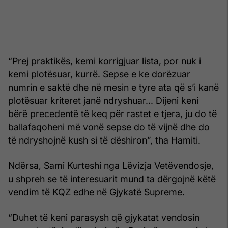
“Prej praktikës, kemi korrigjuar lista, por nuk i
kemi plotësuar, kurrë. Sepse e ke dorëzuar
numrin e saktë dhe në mesin e tyre ata që s’i kanë
plotësuar kriteret janë ndryshuar... Dijeni keni
bërë precedentë të keq për rastet e tjera, ju do të
ballafaqoheni më vonë sepse do të vijnë dhe do
të ndryshojnë kush si të dëshiron”, tha Hamiti.
Ndërsa, Sami Kurteshi nga Lëvizja Vetëvendosje,
u shpreh se të interesuarit mund ta dërgojnë këtë
vendim të KQZ edhe në Gjykatë Supreme.
“Duhet të keni parasysh që gjykatat vendosin