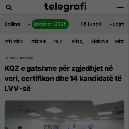
Ballina
Botërori 2026
Të fundit
Lajme
Prishtina
Prizreni
Peja
Ferizaj
Gjakova
Mitrov
Lajme
>
Kosovë
KQZ e gatshme për zgjedhjet në
veri, certifikon dhe 14 kandidatë të
LVV-së