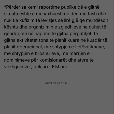
“Përderisa kemi raportime publike që e gjithë
situata është e menaxhueshme deri më tash dhe
nuk ka kufizim të lëvizjes së lirë gjë që mundëson
kështu dhe organizimin e zgjedhjeve ne duhet të
qëndrojmë në hap me të gjitha përgatitjet, të
gjitha aktivitetet tona të planifikuara në kuadër të
planit operacional, me shtypjen e fletëvotimeve,
me shtypjen e broshurave, me marrjen e
nominimeve për komisionarët dhe atyre të
vëzhguesve”, deklaroi Elshani.