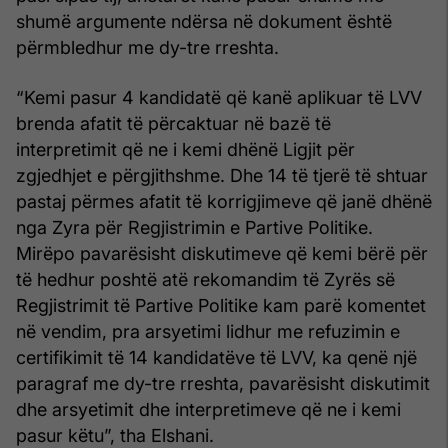
shumë argumente ndërsa në dokument është
përmbledhur me dy-tre rreshta.
“Kemi pasur 4 kandidatë që kanë aplikuar të LVV
brenda afatit të përcaktuar në bazë të
interpretimit që ne i kemi dhënë Ligjit për
zgjedhjet e përgjithshme. Dhe 14 të tjerë të shtuar
pastaj përmes afatit të korrigjimeve që janë dhënë
nga Zyra për Regjistrimin e Partive Politike.
Mirëpo pavarësisht diskutimeve që kemi bërë për
të hedhur poshtë atë rekomandim të Zyrës së
Regjistrimit të Partive Politike kam parë komentet
në vendim, pra arsyetimi lidhur me refuzimin e
certifikimit të 14 kandidatëve të LVV, ka qenë një
paragraf me dy-tre rreshta, pavarësisht diskutimit
dhe arsyetimit dhe interpretimeve që ne i kemi
pasur këtu”, tha Elshani.