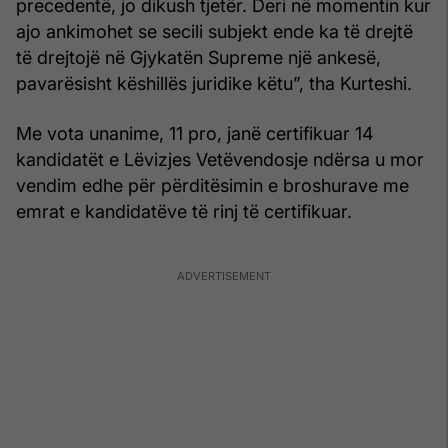
precedentë, jo dikush tjetër. Deri në momentin kur
ajo ankimohet se secili subjekt ende ka të drejtë
të drejtojë në Gjykatën Supreme një ankesë,
pavarësisht këshillës juridike këtu”, tha Kurteshi.
Me vota unanime, 11 pro, janë certifikuar 14
kandidatët e Lëvizjes Vetëvendosje ndërsa u mor
vendim edhe për përditësimin e broshurave me
emrat e kandidatëve të rinj të certifikuar.