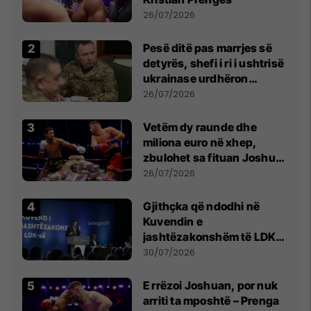
26/07/2026
Pesë ditë pas marrjes së
detyrës, shefi i ri i ushtrisë
ukrainase urdhëron
kontroll të madh
26/07/2026
Vetëm dy raunde dhe
miliona euro në xhep,
zbulohet sa fituan Joshua
e Prenga
26/07/2026
Gjithçka që ndodhi në
Kuvendin e
jashtëzakonshëm të LDK-
së
30/07/2026
E rrëzoi Joshuan, por nuk
arriti ta mposhtë – Prenga