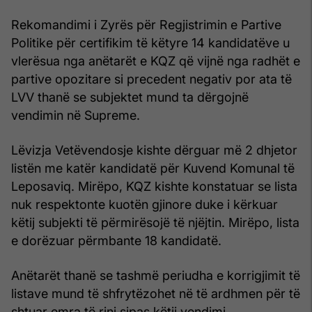
Rekomandimi i Zyrës për Regjistrimin e Partive
Politike për certifikim të këtyre 14 kandidatëve u
vlerësua nga anëtarët e KQZ që vijnë nga radhët e
partive opozitare si precedent negativ por ata të
LVV thanë se subjektet mund ta dërgojnë
vendimin në Supreme.
Lëvizja Vetëvendosje kishte dërguar më 2 dhjetor
listën me katër kandidatë për Kuvend Komunal të
Leposaviq. Mirëpo, KQZ kishte konstatuar se lista
nuk respektonte kuotën gjinore duke i kërkuar
këtij subjekti të përmirësojë të njëjtin. Mirëpo, lista
e dorëzuar përmbante 18 kandidatë.
Anëtarët thanë se tashmë periudha e korrigjimit të
listave mund të shfrytëzohet në të ardhmen për të
shtuar emra të rinj sipas këtij vendimi.