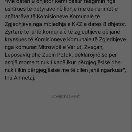
“Me datën 9 dhjetor kemi pasur reagimin nga
ushtrues të detyrave në lidhje me deklarimet e
anëtarëve të Komisioneve Komunale të
Zgjedhjeve nga mbledhja e KKZ e datës 8 dhjetor.
Zyrtarë të lartë komunalë të zgjedhjeve që janë
kryesues të Komisioneve Komunale të Zgjedhjeve
nga komunat Mitrovicë e Veriut, Zveçan,
Leposaviq dhe Zubin Potok, deklarojnë se për
asnjë moment nuk i kanë ikur përgjegjësisë dhe
nuk i ikin përgjegjësisë me të cilën janë ngarkuar”,
tha Ahmetaj.