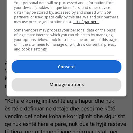
Your personal data will be processed and information from
your device (cookies, unique identifiers, and other device
data) may be stored by, accessed by and shared with 369
partners, or used specifically by this site. We and our partners
may use precise geolocation data.
List of partners.
Some vendors may process your personal data on the basis
of legitimate interest, which you can object to by managing
your options below. Look for a link at the bottom of this page
or in the site menu to manage or withdraw consent in privacy
and cookie settings.
Alim Rama, anëtar i KQZ i emëruar nga Lëvizja
Consent
Vetëvendosje, tha se periudha e korrigjimit nuk
është e definuar në detaje dhe se ka pasur edhe
Manage options
raste të tjera të shtimit të emrave.
“Koha e korrigjimit është aq e hapur dhe nuk
është e definuar ne detaje dhe besoj me këtë
vendim definohet koha e korrigjimit dhe sigurisht
që nuk është hera e parë, nuk dua të hyjë rasteve
të tjera, por gjithmonë janë ndërruar listat, për