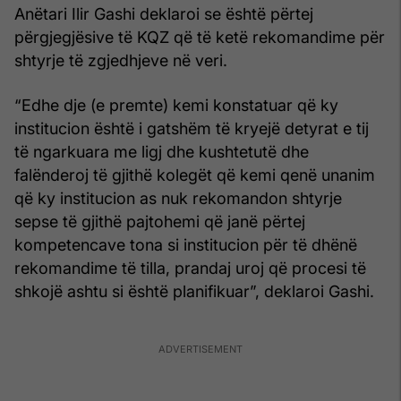
Anëtari Ilir Gashi deklaroi se është përtej
përgjegjësive të KQZ që të ketë rekomandime për
shtyrje të zgjedhjeve në veri.
“Edhe dje (e premte) kemi konstatuar që ky
institucion është i gatshëm të kryejë detyrat e tij
të ngarkuara me ligj dhe kushtetutë dhe
falënderoj të gjithë kolegët që kemi qenë unanim
që ky institucion as nuk rekomandon shtyrje
sepse të gjithë pajtohemi që janë përtej
kompetencave tona si institucion për të dhënë
rekomandime të tilla, prandaj uroj që procesi të
shkojë ashtu si është planifikuar”, deklaroi Gashi.