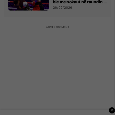
bie me nokaut në raundin e
dytë
26/07/2026
×