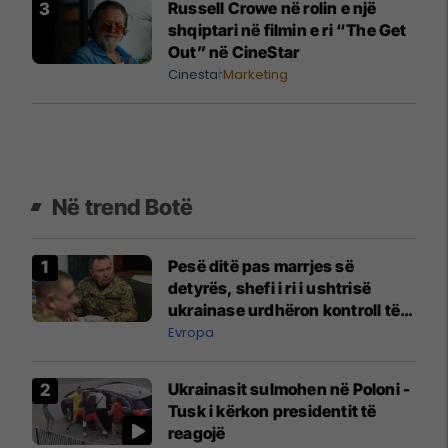
Russell Crowe në rolin e një
shqiptari në filmin e ri “The Get
Out” në CineStar
Cinestar
Marketing
Në trend Botë
Pesë ditë pas marrjes së
detyrës, shefi i ri i ushtrisë
ukrainase urdhëron kontroll të
madh
Evropa
Ukrainasit sulmohen në Poloni -
Tusk i kërkon presidentit të
reagojë