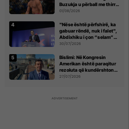
Buzukja u përball me thirrje
anti-shqiptare nga
01/08/2026
tribunat
"Nëse është përfshirë, ka
gabuar rëndë, nuk i falet",
Abdixhiku i çon “selam”
Përparim Ramës
30/07/2026
Bislimi: Në Kongresin
Amerikan është paraqitur
rezoluta që kundërshton
mbajtjen e Asamblesë
27/07/2026
Parlamentare të OSBE-së
në Beograd