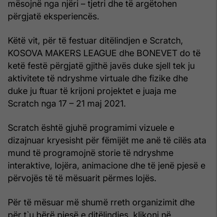
mësojnë nga njëri – tjetri dhe të argëtohen
përgjatë eksperiencës.
Këtë vit, për të festuar ditëlindjen e Scratch,
KOSOVA MAKERS LEAGUE dhe BONEVET do të
ketë festë përgjatë gjithë javës duke sjell tek ju
aktivitete të ndryshme virtuale dhe fizike dhe
duke ju ftuar të krijoni projektet e juaja me
Scratch nga 17 – 21 maj 2021.
Scratch është gjuhë programimi vizuele e
dizajnuar kryesisht për fëmijët me anë të cilës ata
mund të programojnë storie të ndryshme
interaktive, lojëra, animacione dhe të jenë pjesë e
përvojës të të mësuarit përmes lojës.
Për të mësuar më shumë rreth organizimit dhe
për t`u bërë pjesë e ditëlindjes, klikoni në