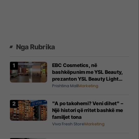
Nga Rubrika
EBC Cosmetics, në
bashkëpunim me YSL Beauty,
prezanton YSL Beauty Light
Club, nga 29 korriku deri më 16
Prishtina Mall
Marketing
gusht në Prishtina Mall
"A po takohemi? Veni dihet" –
Një histori që rritet bashkë me
familjet tona
Viva Fresh Store
Marketing