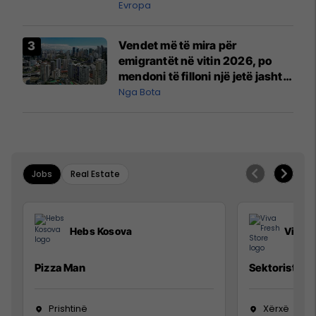
Evropa
Vendet më të mira për
emigrantët në vitin 2026, po
mendoni të filloni një jetë jashtë
vendit?
Nga Bota
Jobs
Real Estate
Hebs Kosova
Viva F
Pizza Man
Sektorist/e
Prishtinë
Xërxë