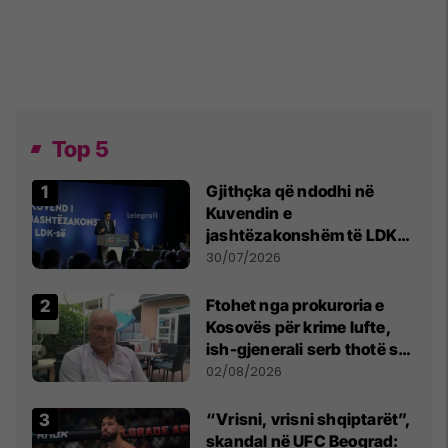
Top 5
Gjithçka që ndodhi në
Kuvendin e
jashtëzakonshëm të LDK-
së
30/07/2026
Ftohet nga prokuroria e
Kosovës për krime lufte,
ish-gjenerali serb thotë se
dikush e tradhtoi në
02/08/2026
Beograd
“Vrisni, vrisni shqiptarët”,
skandal në UFC Beograd: