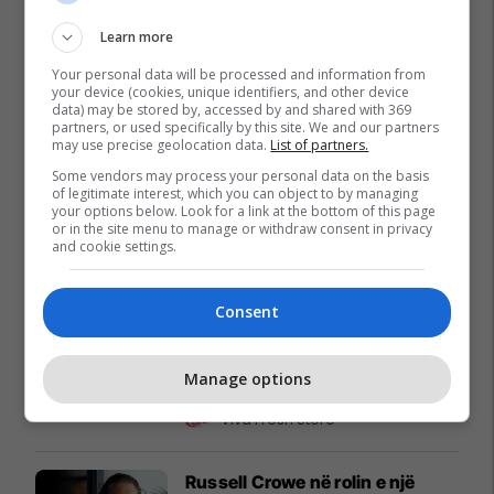
Learn more
Your personal data will be processed and information from
your device (cookies, unique identifiers, and other device
data) may be stored by, accessed by and shared with 369
partners, or used specifically by this site. We and our partners
may use precise geolocation data.
List of partners.
Some vendors may process your personal data on the basis
of legitimate interest, which you can object to by managing
your options below. Look for a link at the bottom of this page
or in the site menu to manage or withdraw consent in privacy
and cookie settings.
Promo
Reklamo këtu
Consent
"A po takohemi? Veni dihet" –
Një histori që rritet bashkë me
Manage options
familjet tona
Viva Fresh Store
Russell Crowe në rolin e një