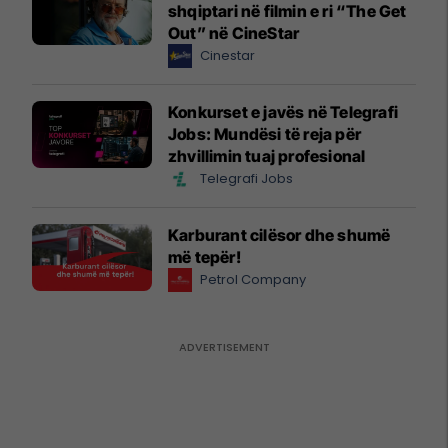
shqiptari në filmin e ri “The Get
Out” në CineStar
Cinestar
Konkurset e javës në Telegrafi
Jobs: Mundësi të reja për
zhvillimin tuaj profesional
Telegrafi Jobs
Karburant cilësor dhe shumë
më tepër!
Petrol Company