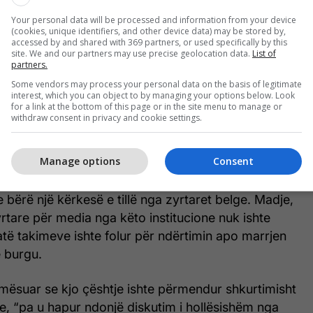
titucioneve korrektuese.
Your personal data will be processed and information from your device
(cookies, unique identifiers, and other device data) may be stored by,
izituan Kosovën në fillim të tetorit, duke i shtuar
accessed by and shared with 369 partners, or used specifically by this
site. We and our partners may use precise geolocation data.
List of
në e diskutimit të një marrëveshjeje për burgjet.
partners.
Some vendors may process your personal data on the basis of legitimate
Drejtësisë, Annelies Verlinden, dhe ministrja e Azilit
interest, which you can object to by managing your options below. Look
for a link at the bottom of this page or in the site menu to manage or
neleen Van Bossuyt, qëndruan në Kosovë më 6
withdraw consent in privacy and cookie settings.
an me presidenten Vjosa Osmani dhe me ushtruesin e
it të Drejtësisë, Blerim Sallahu.
Manage options
Consent
institucione nuk i ishin përgjigjur REL-it asokohe në
e bërë një kërkesë e tillë nga zyrtaret belge. Madje,
yrtare për media nga këto institucione nuk ishte
të takimeve ishte folur për ndërtimin apo marrjen
ë burgu.
 mësuar se kjo çështje ishte përmendur shkurtimisht
e, “pa u hapur ndonjë diskutim i hollësishëm nga