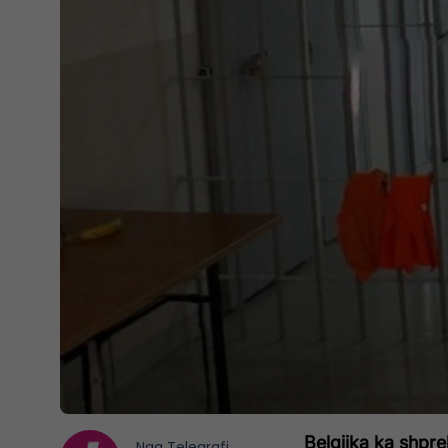
Belgjika ka shpre
Nga
Telegrafi