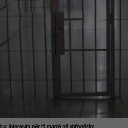
hur interesim për t’i marrë në shfrytëzim