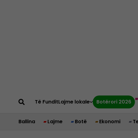
Të Fundit
Lajme lokale
Botërori 2026
Ballina
Lajme
Botë
Ekonomi
T