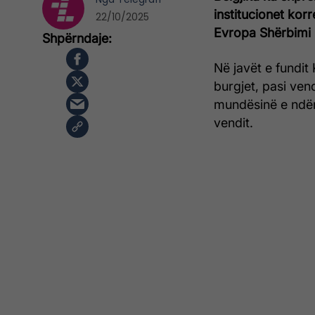
institucionet ko
22/10/2025
Evropa Shërbimi 
Në javët e fundit
burgjet, pasi ven
mundësinë e ndërt
vendit.