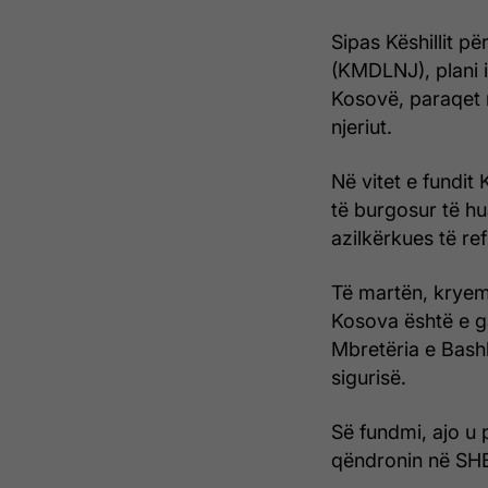
Sipas Këshillit pë
(KMDLNJ), plani i
Kosovë, paraqet r
njeriut.
Në vitet e fundit
të burgosur të hu
azilkërkues të ref
Të martën, kryemi
Kosova është e ga
Mbretëria e Bash
sigurisë.
Së fundmi, ajo u 
qëndronin në SH