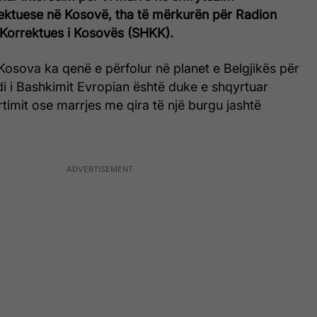
rrektuese në Kosovë, tha të mërkurën për Radion
Korrektues i Kosovës (SHKK).
 Kosova ka qenë e përfolur në planet e Belgjikës për
di i Bashkimit Evropian është duke e shqyrtuar
imit ose marrjes me qira të një burgu jashtë