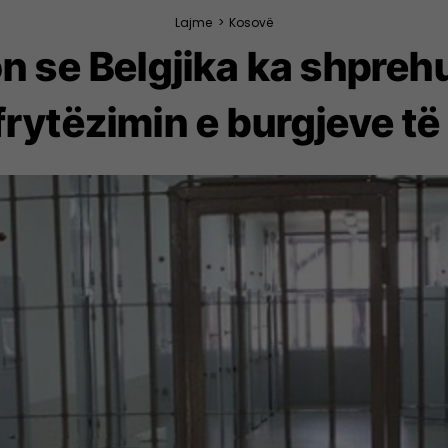
Lajme
>
Kosovë
n se Belgjika ka shprehu
frytëzimin e burgjeve të 