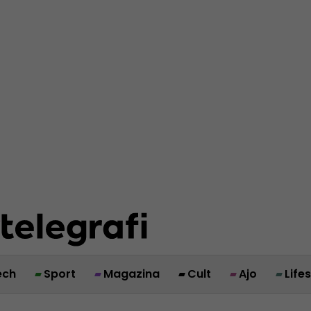
ech
Sport
Magazina
Cult
Ajo
Life