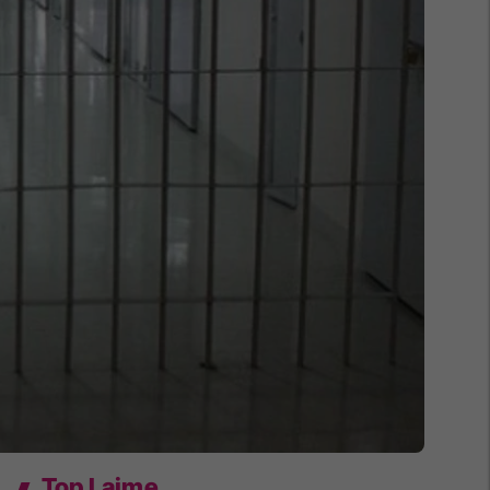
Top Lajme