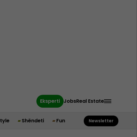
Eksperti
Jobs
Real Estate
style
Shëndeti
Fun
Newsletter