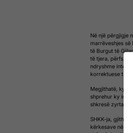
Në një përgjigje 
marrëveshjes së
të Burgut të Gjil
të tjera, përfshi
ndryshme interesi
korrektuese të K
Megjithatë, ky in
shprehur ky inte
shkresë zyrtare l
SHKK-ja, gjithash
kërkesave në niv