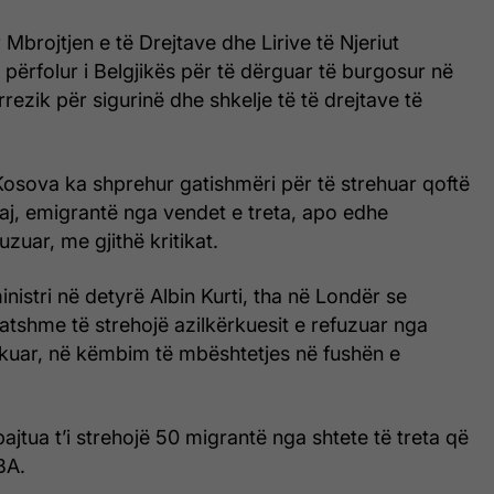
r Mbrojtjen e të Drejtave dhe Lirive të Njeriut
 përfolur i Belgjikës për të dërguar të burgosur në
rezik për sigurinë dhe shkelje të të drejtave të
 Kosova ka shprehur gatishmëri për të strehuar qoftë
aj, emigrantë nga vendet e treta, apo edhe
uzuar, me gjithë kritikat.
nistri në detyrë Albin Kurti, tha në Londër se
tshme të strehojë azilkërkuesit e refuzuar nga
kuar, në këmbim të mbështetjes në fushën e
pajtua t’i strehojë 50 migrantë nga shtete të treta që
BA.