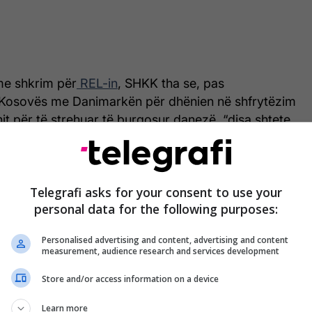
me shkrim për
REL-in
, SHKK tha se, pas
 Kosovës me Danimarkën për dhënien në shfrytëzim
anit për të strehuar të burgosur danezë, “disa shtete
rë edhe Belgjikën, kanë shprehur në forma të
m për marrjen në shfrytëzim të institucioneve
osovës”.
Telegrafi asks for your consent to use your
personal data for the following purposes:
stitucion nuk ka sqaruar se në çfarë forme është
resim, duke theksuar se “nuk ka pranuar asnjë
Personalised advertising and content, advertising and content
idhur me këtë çështje”.
measurement, audience research and services development
tu, nënvizoi se nuk ka kompetencë për trajtimin e
Store and/or access information on a device
el ndërkombëtar që lidhen me dhënien në
Learn more